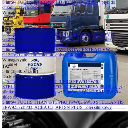
5 litrów FUCHS FRICOFIN LD (KONCENTRAT) - płyn do
chłodnic / płyn chłodniczy
W magazynie
00
zł
174
5 ltr (
34.80
zł
za ltr)
Do koszyka
5 litrów FUCHS FRICOFIN EVO (KONCENTRAT) VW
G12EVO - płyn do chłodnic / płyn chłodniczy
W magazynie
00
zł
192
5 ltr (
38.40
zł
za ltr)
Do koszyka
5 litrów FUCHS TITAN GT1 PRO FPW03 5W30 STELLANTIS
FPW9.55535/03, ACEA C3, API SN PLUS - olej silnikowy
W magazynie
00
zł
227
5 ltr (
45.40
zł
za ltr)