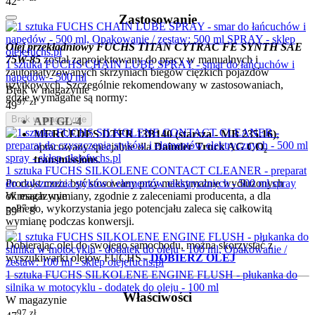
42
Zastosowanie
Olej przekładniowy FUCHS TITAN CYTRAC FE SYNTH SAE
75W-85
został zaprojektowany do pracy w manualnych i
1 sztuka FUCHS CHAIN LUBE SPRAY - smar do łańcuchów i
zautomatyzowanych skrzyniach biegów ciężkich pojazdów
napędów - 500 ml
użytkowych. Szczególnie rekomendowany w zastosowaniach,
Brak w magazynie
gdzie wymagane są normy:
97
zł
49
Brak w magazynie
API GL-4
MERCEDES DTFR 13B140 (starsza - MB 235.16)
,
opracowany specjalnie dla
Daimler Truck AG CO₂
transmissions
.
1 sztuka FUCHS SILKOLENE CONTACT CLEANER - preparat
Produkt może być stosowany przy maksymalnie wydłużonych
do czyszczenia styków i elementów elektrycznych - 500 ml spray
okresach wymiany, zgodnie z zaleceniami producenta, a dla
W magazynie
pełnego, wykorzystania jego potencjału zaleca się całkowitą
97
zł
59
wymianę podczas konwersji.
Dobierając olej do swojego samochodu, można skorzystać z
wyszukiwarki olejów FUCHS -
DOBIERZ OLEJ
1 sztuka FUCHS SILKOLENE ENGINE FLUSH - płukanka do
silnika w motocyklu - dodatek do oleju - 100 ml
Właściwości
W magazynie
97
zł