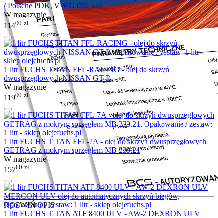
/ Porsche PDK, VW G 055 524
W magazynie
00
zł
114
1 litr FUCHS TITAN FFL-RACING - olej do skrzyń
dwusprzęgłowych NISSAN GT-R
W magazynie
00
zł
119
1 litr FUCHS TITAN FFL-7A - olej do skrzyń dwusprzęgłowych
GETRAG z mokrym sprzęgłem MB 239.21
W magazynie
00
zł
157
ROZWIŃ OPIS
1 litr FUCHS TITAN ATF 8400 ULV - AW-2 DEXRON ULV