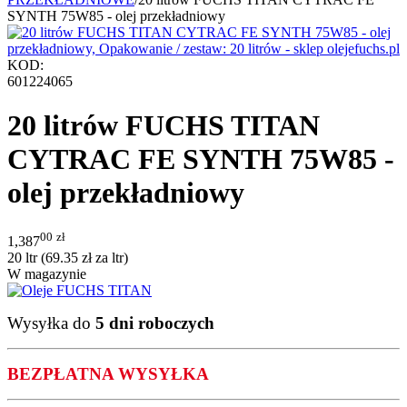
SYNTH 75W85 - olej przekładniowy
KOD:
601224065
20 litrów FUCHS TITAN
CYTRAC FE SYNTH 75W85 -
olej przekładniowy
00
zł
1,387
20 ltr (
69.35
zł
za ltr)
W magazynie
Wysyłka do
5 dni roboczych
BEZPŁATNA WYSYŁKA