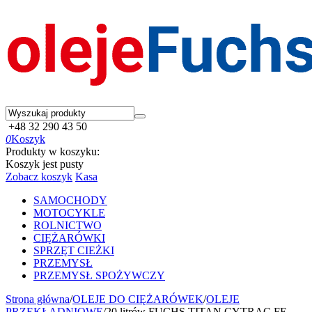
+48 32 290 43 50
0
Koszyk
Produkty w koszyku:
Koszyk jest pusty
Zobacz koszyk
Kasa
SAMOCHODY
MOTOCYKLE
ROLNICTWO
CIĘŻARÓWKI
SPRZĘT CIEŻKI
PRZEMYSŁ
PRZEMYSŁ SPOŻYWCZY
Strona główna
/
OLEJE DO CIĘŻARÓWEK
/
OLEJE
PRZEKŁADNIOWE
/
20 litrów FUCHS TITAN CYTRAC FE