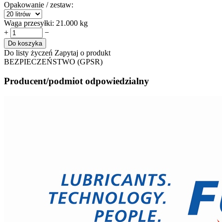
Opakowanie / zestaw:
Waga przesyłki:
21.000 kg
+
−
Do koszyka
Do listy życzeń
Zapytaj o produkt
BEZPIECZEŃSTWO (GPSR)
Producent/podmiot odpowiedzialny