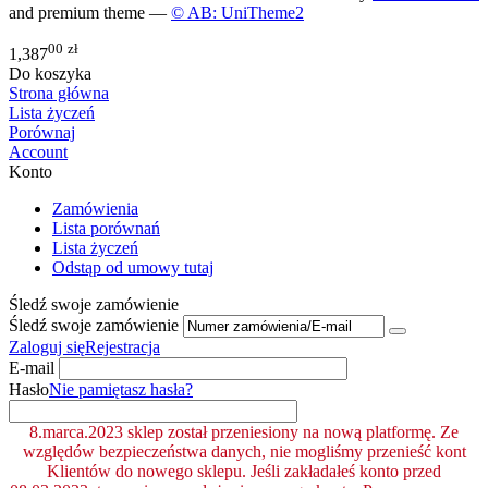
and premium theme —
© AB: UniTheme2
00
zł
1,387
Do koszyka
Strona główna
Lista życzeń
Porównaj
Account
Konto
Zamówienia
Lista porównań
Lista życzeń
Odstąp od umowy tutaj
Śledź swoje zamówienie
Śledź swoje zamówienie
Zaloguj się
Rejestracja
E-mail
Hasło
Nie pamiętasz hasła?
8.marca.2023 sklep został przeniesiony na nową platformę. Ze
względów bezpieczeństwa danych, nie mogliśmy przenieść kont
Klientów do nowego sklepu. Jeśli zakładałeś konto przed