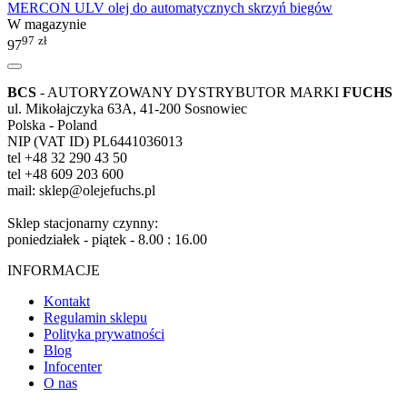
MERCON ULV olej do automatycznych skrzyń biegów
W magazynie
97
zł
97
BCS
- AUTORYZOWANY DYSTRYBUTOR MARKI
FUCHS
ul. Mikołajczyka 63A, 41-200 Sosnowiec
Polska - Poland
NIP (VAT ID) PL6441036013
tel +48 32 290 43 50
tel +48 609 203 600
mail: sklep@olejefuchs.pl
Sklep stacjonarny czynny:
poniedziałek - piątek - 8.00 : 16.00
INFORMACJE
Kontakt
Regulamin sklepu
Polityka prywatności
Blog
Infocenter
O nas