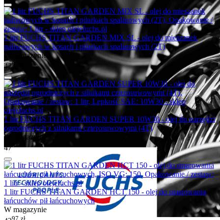
1 litr FUCHS TITAN GARDEN MIX SL - olej do mieszanek
paliwowych w kosach i pilarkach spalinowych (2T)
W magazynie
97
zł
42
1 litr FUCHS TITAN GARDEN SUPER 10W30 - olej do narzędzi
ogrodniczych z silnikami czterosuwowymi (4T)
W magazynie
97
zł
47
1 litr FUCHS TITAN GARDEN HCT 150 - olej do smarowania
łańcuchów pił łańcuchowych
W magazynie
97
zł