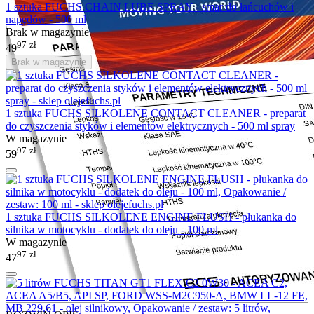
1 sztuka FUCHS CHAIN LUBE SPRAY - smar do łańcuchów i
napędów - 500 ml
Brak w magazynie
97
zł
49
Brak w magazynie
1 sztuka FUCHS SILKOLENE CONTACT CLEANER - preparat
do czyszczenia styków i elementów elektrycznych - 500 ml spray
W magazynie
97
zł
59
1 sztuka FUCHS SILKOLENE ENGINE FLUSH - płukanka do
silnika w motocyklu - dodatek do oleju - 100 ml
W magazynie
97
zł
47