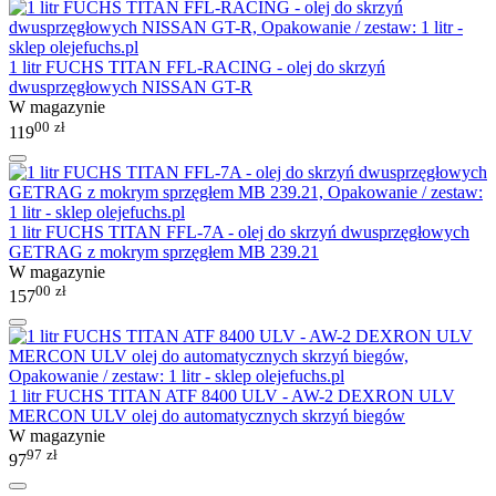
1 litr FUCHS TITAN FFL-RACING - olej do skrzyń
dwusprzęgłowych NISSAN GT-R
W magazynie
00
zł
119
1 litr FUCHS TITAN FFL-7A - olej do skrzyń dwusprzęgłowych
GETRAG z mokrym sprzęgłem MB 239.21
W magazynie
00
zł
157
1 litr FUCHS TITAN ATF 8400 ULV - AW-2 DEXRON ULV
MERCON ULV olej do automatycznych skrzyń biegów
W magazynie
97
zł
97