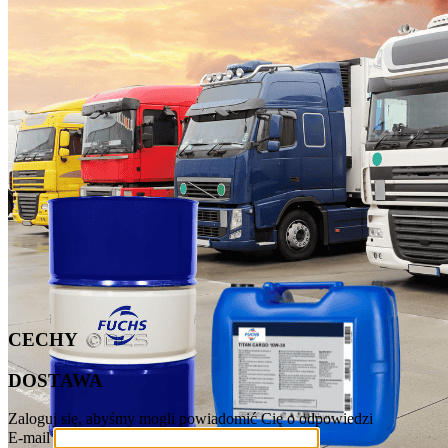
CECHY
DOSTAWA
Zaloguj się, abyśmy mogli powiadomić Cię o odpowiedzi
E-mail