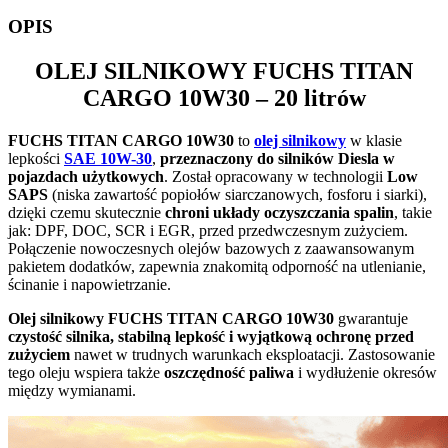
OPIS
OLEJ SILNIKOWY
FUCHS TITAN
CARGO 10W30
– 20 litrów
FUCHS TITAN CARGO 10W30
to
olej silnikowy
w klasie
lepkości
SAE 10W-30
,
przeznaczony do silników Diesla w
pojazdach użytkowych
. Został opracowany w technologii
Low
SAPS
(niska zawartość popiołów siarczanowych, fosforu i siarki),
dzięki czemu skutecznie
chroni układy oczyszczania spalin
, takie
jak: DPF, DOC, SCR i EGR, przed przedwczesnym zużyciem.
Połączenie nowoczesnych olejów bazowych z zaawansowanym
pakietem dodatków, zapewnia znakomitą odporność na utlenianie,
ścinanie i napowietrzanie.
Olej silnikowy FUCHS TITAN CARGO 10W30
gwarantuje
czystość silnika, stabilną lepkość i wyjątkową ochronę przed
zużyciem
nawet w trudnych warunkach eksploatacji. Zastosowanie
tego oleju wspiera także
oszczędność paliwa
i wydłużenie okresów
między wymianami.