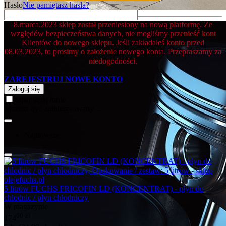
Hasło
Nie pamiętasz hasła?
8.marca.2023 sklep został przeniesiony na nową platformę. Ze
względów bezpieczeństwa danych, nie mogliśmy przenieść kont
Klientów do nowego sklepu. Jeśli zakładałeś konto przed
08.03.2023, to prosimy o założenie nowego konta. Przepraszamy za
niedogodności.
ZAREJESTRUJ NOWE KONTO
Zaloguj się
zapamiętaj mnie
Możesz być zainteresowany ...
Najnowsze
5 litrów FUCHS FRICOFIN LD (KONCENTRAT) - płyn do
chłodnic / płyn chłodniczy
W magazynie
00
zł
174