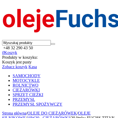
+48 32 290 43 50
0
Koszyk
Produkty w koszyku:
Koszyk jest pusty
Zobacz koszyk
Kasa
SAMOCHODY
MOTOCYKLE
ROLNICTWO
CIĘŻARÓWKI
SPRZĘT CIEŻKI
PRZEMYSŁ
PRZEMYSŁ SPOŻYWCZY
Strona główna
/
OLEJE DO CIĘŻARÓWEK
/
OLEJE
SILNIKOWE
/
10W30 - CIĘŻARÓWKI
/
20 litrów FUCHS TITAN