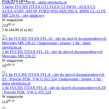
ROZWIŃ OPIS
5 litrów FUCHS TITAN GT1 FLEX C2 0W30 - ACEA C2,
ACEA A5/B5, API SP, FORD WSS-M2C950-A, BMW LL-12 FE,
MB 229.61 - olej silnikowy
W magazynie
00
zł
224
5 ltr (
44.80
zł
za ltr)
1 litr FUCHS TITAN FFL-10 - olej do skrzyń dwusprzęgłowych
Mercedes MB 236.22
W magazynie
00
zł
107
1 litr FUCHS TITAN FFL-8 - olej do skrzyń dwusprzęgłowych ZF
/ Porsche PDK, VW G 055 524
W magazynie
00
zł
114