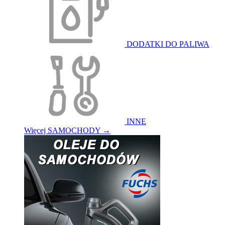
DODATKI DO PALIWA
INNE
Więcej SAMOCHODY
→