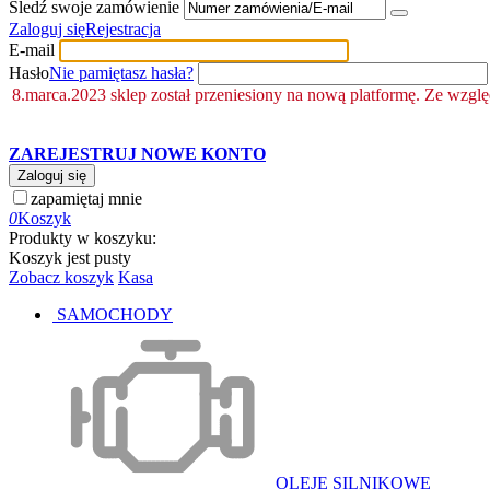
Śledź swoje zamówienie
Zaloguj się
Rejestracja
E-mail
Hasło
Nie pamiętasz hasła?
8.marca.2023 sklep został przeniesiony na nową platformę. Ze wzgl
ZAREJESTRUJ NOWE KONTO
Zaloguj się
zapamiętaj mnie
0
Koszyk
Produkty w koszyku:
Koszyk jest pusty
Zobacz koszyk
Kasa
SAMOCHODY
OLEJE SILNIKOWE