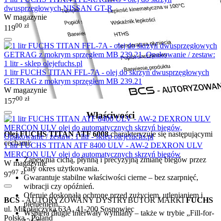
dwusprzęgłowych NISSAN GT-R
W magazynie
00
zł
119
1 litr FUCHS TITAN FFL-7A - olej do skrzyń dwusprzęgłowych
GETRAG z mokrym sprzęgłem MB 239.21
W magazynie
00
zł
157
Właściwości
Olej FUCHS TITAN ATF 6008
charakteryzuje się następującymi
cechami:
1 litr FUCHS TITAN ATF 8400 ULV - AW-2 DEXRON ULV
MERCON ULV olej do automatycznych skrzyń biegów
Zapewnia cichą, płynną i precyzyjną zmianę biegów przez
W magazynie
cały okres użytkowania.
97
zł
97
Gwarantuje stabilne właściwości cierne – bez szarpnięć,
wibracji czy opóźnień.
Oferuje doskonałą ochronę przed zużyciem, utlenianiem i
BCS
- AUTORYZOWANY DYSTRYBUTOR MARKI
FUCHS
pienieniem.
ul. Mikołajczyka 63A, 41-200 Sosnowiec
Wspiera długie interwały wymiany – także w trybie „Fill-for-
Polska - Poland