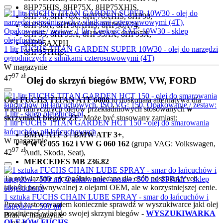
8HP75HIS, 8HP75X, 8HP75XHIS,
8HP76, 8HP76X, 8HP76XHIS, 8HP90,
8HP90A, 8HP90AHIS, 8HP90A74,
8HP95, 8HP95A, 8HP95AX, 8HP95X,
8HP95AXPH,
1 litr FUCHS TITAN GARDEN SUPER 10W30 - olej do narzędzi
8HP95THIS.
ogrodniczych z silnikami czterosuwowymi (4T)
W magazynie
97
zł
47
Olej do skrzyń biegów BMW, VW, FORD
Olej FUCHS TITAN ATF 6008
to doskonała alternatywa dla
wielu fabrycznych olejów przekładniowych stosowanych
w
skrzyniach biegów ZF
. Może być stosowany zamiast:
1 litr FUCHS TITAN GARDEN HCT 150 - olej do smarowania
łańcuchów pił łańcuchowych
BMW ATF 3
i
BMW ATF 3+
,
W magazynie
VW G 055 162 i VW G 060 162
(grupa VAG: Volkswagen,
97
zł
42
Audi, Skoda, Seat),
MERCEDES MB 236.82
To rozwiązanie szczególnie polecane dla osób poszukujących
jakości porównywalnej z olejami OEM, ale w korzystniejszej cenie.
1 sztuka FUCHS CHAIN LUBE SPRAY - smar do łańcuchów i
Przed zastosowaniem koniecznie sprawdź w wyszukiwarce jaki olej
napędów - 500 ml
powinieneś wlać do swojej skrzyni biegów
-
WYSZUKIWARKA
Brak w magazynie
OLEJÓW FUCHS