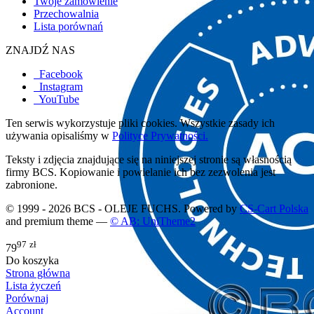
Twoje zamówienie
Przechowalnia
Lista porównań
ZNAJDŹ NAS
Facebook
Instagram
YouTube
Ten serwis wykorzystuje pliki cookies. Wszystkie zasady ich
używania opisaliśmy w
Polityce Prywatności.
Teksty i zdjęcia znajdujące się na niniejszej stronie są własnością
firmy BCS. Kopiowanie i powielanie ich bez zezwolenia jest
zabronione.
© 1999 - 2026 BCS - OLEJE FUCHS. Powered by
CS-Cart Polska
and premium theme —
© AB: UniTheme2
97
zł
79
Do koszyka
Strona główna
Lista życzeń
Porównaj
Account