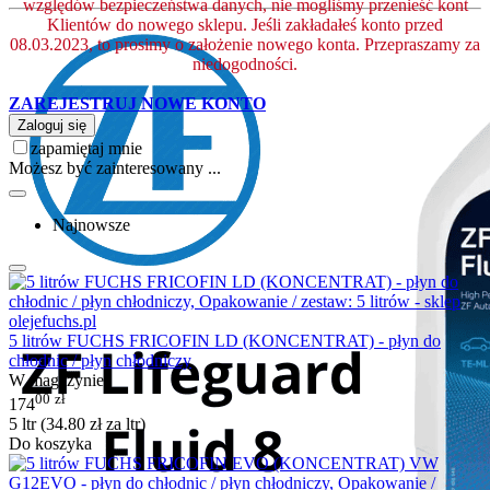
względów bezpieczeństwa danych, nie mogliśmy przenieść kont
Klientów do nowego sklepu. Jeśli zakładałeś konto przed
08.03.2023, to prosimy o założenie nowego konta. Przepraszamy za
niedogodności.
ZAREJESTRUJ NOWE KONTO
Zaloguj się
zapamiętaj mnie
Możesz być zainteresowany ...
Najnowsze
5 litrów FUCHS FRICOFIN LD (KONCENTRAT) - płyn do
chłodnic / płyn chłodniczy
W magazynie
00
zł
174
5 ltr (
34.80
zł
za ltr)
Do koszyka