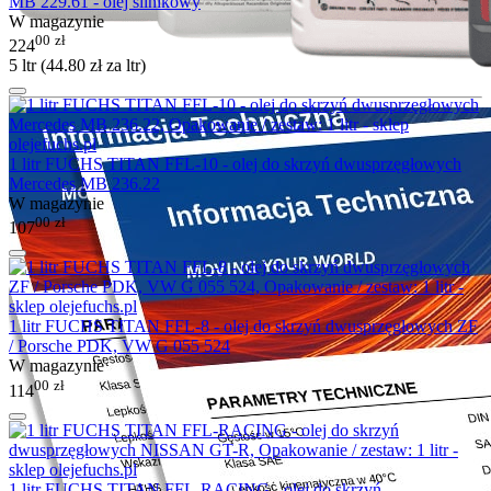
MB 229.61 - olej silnikowy
W magazynie
00
zł
224
5 ltr (
44.80
zł
za ltr)
1 litr FUCHS TITAN FFL-10 - olej do skrzyń dwusprzęgłowych
Mercedes MB 236.22
W magazynie
00
zł
107
1 litr FUCHS TITAN FFL-8 - olej do skrzyń dwusprzęgłowych ZF
/ Porsche PDK, VW G 055 524
W magazynie
00
zł
114
1 litr FUCHS TITAN FFL-RACING - olej do skrzyń