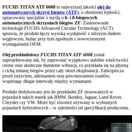
FUCHS TITAN ATF 6008
to najwyższej jakości
olej do
automatycznych skrzyń biegów (ATF)
, o obniżonej lepkości,
opracowany specjalnie z myślą o
6- i 8-biegowych
automatycznych skrzyniach biegów ZF
. Zastosowanie
technologii FUCHS Advanced Circular Technology (ACT)
sprawia, że produkt łączy wysoką wydajność z niższym śladem
węglowym, będąc przy tym zgodnym z nowoczesnymi
wymaganiami OEM.
Olej przekładniowy FUCHS TITAN ATF 6008
został
zaprojektowany tak, by zapewniać wyjątkowo stabilne właściwości
cierne oraz skuteczne tłumienie wibracji, co przekłada się na płynną
i cichą zmianę biegów przez cały okres eksploatacji. Zabezpiecza
przed zużyciem, utlenianiem oraz powstawaniem osadów,
wspierając długie interwały między wymianami.
Produkt dedykowany jest do przekładni ZF stosowanych w
pojazdach takich marek jak BMW, Bentley, Jaguar, Land Rover,
Chrysler czy VW. Może być również używany w wybranych
pojazdach hybrydowych – w zależności od specyfikacji producenta.