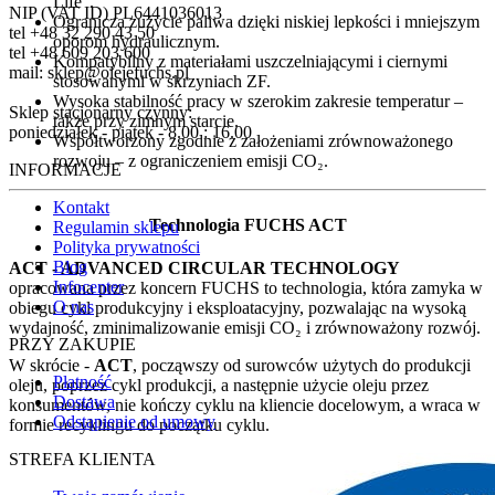
Life”.
NIP (VAT ID) PL6441036013
Ogranicza zużycie paliwa dzięki niskiej lepkości i mniejszym
tel +48 32 290 43 50
oporom hydraulicznym.
tel +48 609 203 600
Kompatybilny z materiałami uszczelniającymi i ciernymi
mail: sklep@olejefuchs.pl
stosowanymi w skrzyniach ZF.
Wysoka stabilność pracy w szerokim zakresie temperatur –
Sklep stacjonarny czynny:
także przy zimnym starcie.
poniedziałek - piątek - 8.00 : 16.00
Współtworzony zgodnie z założeniami zrównoważonego
rozwoju – z ograniczeniem emisji CO₂.
INFORMACJE
Kontakt
Technologia FUCHS ACT
Regulamin sklepu
Polityka prywatności
Blog
ACT - ADVANCED CIRCULAR TECHNOLOGY
Infocenter
opracowana przez koncern FUCHS to technologia, która zamyka w
O nas
obiegu cykl produkcyjny i eksploatacyjny, pozwalając na wysoką
wydajność, zminimalizowanie emisji
CO₂
i zrównoważony rozwój.
PRZY ZAKUPIE
W skrócie -
ACT
, począwszy od surowców użytych do produkcji
Płatność
oleju, poprzez cykl produkcji, a następnie użycie oleju przez
Dostawa
konsumentów, nie kończy cyklu na kliencie docelowym, a wraca w
Odstąpienie od umowy
formie recyklingu do początku cyklu.
STREFA KLIENTA