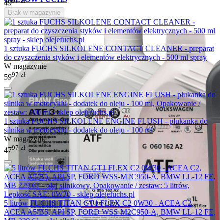
97
zł
49
Brak w magazynie
1 sztuka FUCHS SILKOLENE CONTACT CLEANER - preparat
do czyszczenia styków i elementów elektrycznych - 500 ml spray
W magazynie
97
zł
59
1 sztuka FUCHS SILKOLENE ENGINE FLUSH - płukanka do
silnika w motocyklu - dodatek do oleju - 100 ml
W magazynie
97
zł
47
5 litrów FUCHS TITAN GT1 FLEX C2 0W30 - ACEA C2,
ACEA A5/B5, API SP, FORD WSS-M2C950-A, BMW LL-12 FE,