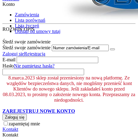
Konto
Zamówienia
Lista porównań
Lista życzeń
ROZWIŃ OPIS
Odstąp od umowy tutaj
Śledź swoje zamówienie
Śledź swoje zamówienie
Zaloguj się
Rejestracja
E-mail
Hasło
Nie pamiętasz hasła?
8.marca.2023 sklep został przeniesiony na nową platformę. Ze
względów bezpieczeństwa danych, nie mogliśmy przenieść kont
Klientów do nowego sklepu. Jeśli zakładałeś konto przed
08.03.2023, to prosimy o założenie nowego konta. Przepraszamy za
niedogodności.
ZAREJESTRUJ NOWE KONTO
Zaloguj się
zapamiętaj mnie
Kontakt
Kontakt