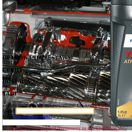
OPAKOWANIA/ZESTAWY
CECHY
DOSTAWA
TAGI
Zaloguj się, abyśmy mogli powiadomić Cię o odpowiedzi
E-mail
Hasło
Nie pamiętasz hasła?
8.marca.2023 sklep został przeniesiony na nową platformę. Ze