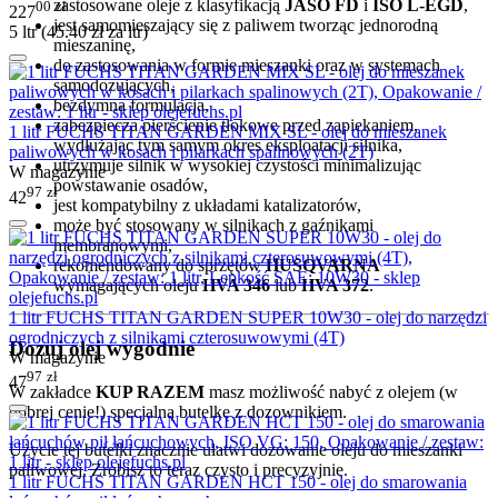
zastosowane oleje z klasyfikacją
JASO FD
i
ISO L-EGD
,
00
zł
227
jest samomieszający się z paliwem tworząc jednorodną
5 ltr (
45.40
zł
za ltr)
mieszaninę,
do zastosowania w formie mieszanki oraz w systemach
samodozujących,
bezdymna formulacja,
zabezpiecza pierścienie tłokowe przed zapiekaniem,
1 litr FUCHS TITAN GARDEN MIX SL - olej do mieszanek
wydłużając tym samym okres eksploatacji silnika,
paliwowych w kosach i pilarkach spalinowych (2T)
utrzymuje silnik w wysokiej czystości minimalizując
W magazynie
powstawanie osadów,
97
zł
42
jest kompatybilny z układami katalizatorów,
może być stosowany w silnikach z gaźnikami
membranowymi,
rekomendowany do sprzętów
HUSQVARNA
wymagających oleju
HVA 346
lub
HVA 372
.
1 litr FUCHS TITAN GARDEN SUPER 10W30 - olej do narzędzi
ogrodniczych z silnikami czterosuwowymi (4T)
Dozuj olej wygodnie
W magazynie
97
zł
47
W zakładce
KUP RAZEM
masz możliwość nabyć z olejem (w
dobrej cenie!) specjalną butelkę z dozownikiem.
Użycie tej butelki znacznie ułatwi dozowanie oleju do mieszanki
paliwowej. Zrobisz to teraz czysto i precyzyjnie.
1 litr FUCHS TITAN GARDEN HCT 150 - olej do smarowania