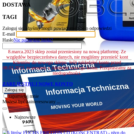
DOSTAWA
TAGI
Zaloguj się, abyśmy mogli powiadomić Cię o odpowiedzi
E-mail
Hasło
Nie pamiętasz hasła?
8.marca.2023 sklep został przeniesiony na nową platformę. Ze
względów bezpieczeństwa danych, nie mogliśmy przenieść kont
Klientów do nowego sklepu. Jeśli zakładałeś konto przed
08.03.2023, to prosimy o założenie nowego konta. Przepraszamy za
niedogodności.
ZAREJESTRUJ NOWE KONTO
Zaloguj się
zapamiętaj mnie
Możesz być zainteresowany ...
Najnowsze