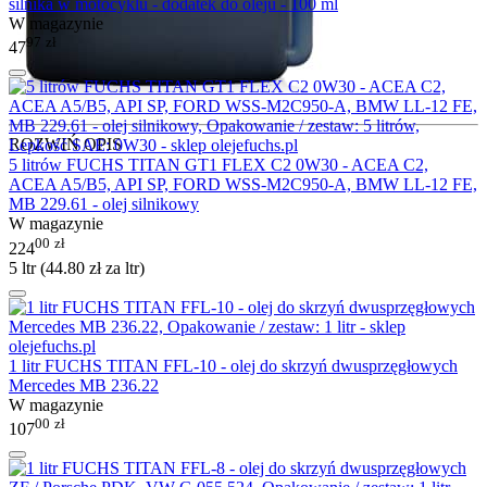
silnika w motocyklu - dodatek do oleju - 100 ml
W magazynie
97
zł
47
ROZWIŃ OPIS
5 litrów FUCHS TITAN GT1 FLEX C2 0W30 - ACEA C2,
ACEA A5/B5, API SP, FORD WSS-M2C950-A, BMW LL-12 FE,
MB 229.61 - olej silnikowy
W magazynie
00
zł
224
5 ltr (
44.80
zł
za ltr)
1 litr FUCHS TITAN FFL-10 - olej do skrzyń dwusprzęgłowych
Mercedes MB 236.22
W magazynie
00
zł
107