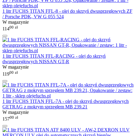
1 litr FUCHS TITAN FFL-8 - olej do skrzyń dwusprzęgłowych ZF
/ Porsche PDK, VW G 055 524
W magazynie
00
zł
114
1 litr FUCHS TITAN FFL-RACING - olej do skrzyń
dwusprzęgłowych NISSAN GT-R
W magazynie
00
zł
119
1 litr FUCHS TITAN FFL-7A - olej do skrzyń dwusprzęgłowych
GETRAG z mokrym sprzęgłem MB 239.21
W magazynie
00
zł
157