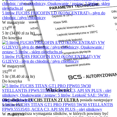
5 litrów FUCHS FRICOFIN LD (KONCENTRAT) - płyn do
chłodnic / płyn chłodniczy
W magazynie
00
zł
174
5 ltr (
34.80
zł
za ltr)
Do koszyka
5 litrów FUCHS FRICOFIN EVO (KONCENTRAT) VW
G12EVO - płyn do chłodnic / płyn chłodniczy
W magazynie
00
zł
192
5 ltr (
38.40
zł
za ltr)
Do koszyka
Właściwości
Olej silnikowy FUCHS TITAN 2T ULTRA
posiada następujące
5 litrów FUCHS TITAN GT1 PRO FPW03 5W30 STELLANTIS
właściwości:
FPW9.55535/03, ACEA C3, API SN PLUS - olej silnikowy
przewyższa wymagania silników, w których powinny być
W magazynie