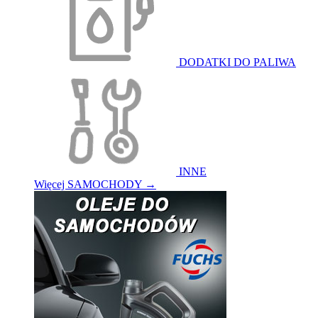
DODATKI DO PALIWA
INNE
Więcej SAMOCHODY
→