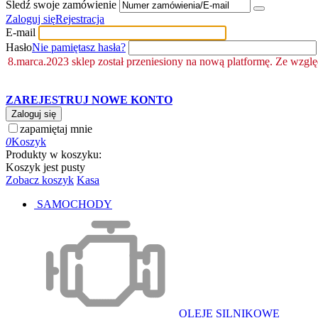
Śledź swoje zamówienie
Zaloguj się
Rejestracja
E-mail
Hasło
Nie pamiętasz hasła?
8.marca.2023 sklep został przeniesiony na nową platformę. Ze wzgl
ZAREJESTRUJ NOWE KONTO
Zaloguj się
zapamiętaj mnie
0
Koszyk
Produkty w koszyku:
Koszyk jest pusty
Zobacz koszyk
Kasa
SAMOCHODY
OLEJE SILNIKOWE