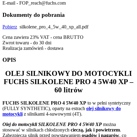
E-mail - FOP_reach@fuchs.com
Dokumenty do pobrania
Pobierz
silkolene_pro_4_5w_40_xp_all.pdf
Cena zawiera 23% VAT - cena BRUTTO
Zwrot towaru - do 30 dni
Realizacja zamówień - dostawa
OPIS
OLEJ SILNIKOWY DO MOTOCYKLI
FUCHS SILKOLENE PRO 4 5W40 XP
–
60 litrów
FUCHS SILKOLENE PRO 4 5W40 XP
to w pełni syntetyczny
(FULLY SYNTHETIC), oparty na estrach
olej silnikowy do
motocykli
z silnikami 4-suwowymi (4T).
Olej do motocykli SILKOLENE PRO 4 5W40 XP
można
stosować w silnikach chłodzonych
cieczą, jak i powietrzem
.
Zabezpiecza silnik przed powstawaniem
osadów i nagarów
, co