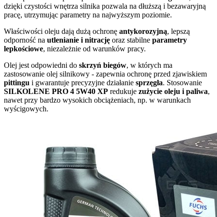
dzięki czystości wnętrza silnika pozwala na dłuższą i bezawaryjną
pracę, utrzymując parametry na najwyższym poziomie.
Właściwości oleju dają dużą ochronę
antykorozyjną
, lepszą
odporność na
utlenianie i nitrację
oraz stabilne
parametry
lepkościowe
, niezależnie od warunków pracy.
Olej jest odpowiedni do
skrzyń biegów
, w których ma
zastosowanie olej silnikowy - zapewnia ochronę przed zjawiskiem
pittingu
i gwarantuje precyzyjne działanie
sprzęgła
. Stosowanie
SILKOLENE PRO 4 5W40 XP
redukuje
zużycie oleju i paliwa
,
nawet przy bardzo wysokich obciążeniach, np. w warunkach
wyścigowych.