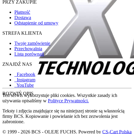
PRZY ZAKUPIE
Płatność
Dostawa
Odstąpienie od umowy
STREFA KLIENTA
Twoje zamówienie
Przechowalnia
Lista porównań
ZNAJDŹ NAS
Facebook
Instagram
YouTube
ROZWIŃ OPIS
Ten serwis wykorzystuje pliki cookies. Wszystkie zasady ich
używania opisaliśmy w
Polityce Prywatności.
Teksty i zdjęcia znajdujące się na niniejszej stronie są własnością
firmy BCS. Kopiowanie i powielanie ich bez zezwolenia jest
zabronione.
© 1999 - 2026 BCS - OLEJE FUCHS. Powered by
CS-Cart Polska