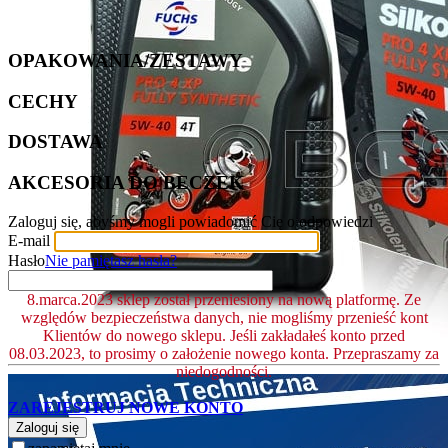
OPAKOWANIA/ZESTAWY
CECHY
DOSTAWA
AKCESORIA DO BECZEK
Zaloguj się, abyśmy mogli powiadomić Cię o odpowiedzi
E-mail
Hasło
Nie pamiętasz hasła?
8.marca.2023 sklep został przeniesiony na nową platformę. Ze
względów bezpieczeństwa danych, nie mogliśmy przenieść kont
Klientów do nowego sklepu. Jeśli zakładałeś konto przed
08.03.2023, to prosimy o założenie nowego konta. Przepraszamy za
niedogodności.
ZAREJESTRUJ NOWE KONTO
Zaloguj się