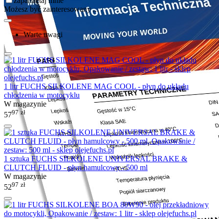
zapamiętaj mnie
Możesz być zainteresowany ...
Warte uwagi
1 litr FUCHS SILKOLENE MAG COOL - płyn do układu
chłodzenia w motocyklu
W magazynie
97
zł
57
1 sztuka FUCHS SILKOLENE UNIVERSAL BRAKE &
CLUTCH FLUID - płyn hamulcowy - 500 ml
W magazynie
97
zł
52