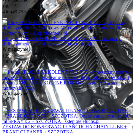
00
zł
199
4 ltr (
49.75
zł
za ltr)
4 litry FUCHS SILKOLENE PRO 4 10W50 XP - syntetyczny
(fully synthetic) olej silnikowy (4T) do motocykli
W magazynie
00
zł
199
4 ltr (
49.75
zł
za ltr)
1 sztuka FUCHS SILKOLENE PRO RG2 - syntetyczny smar do
motocykli - 500g
W magazynie
97
zł
84
ZESTAW DO KONSERWACJI ŁAŃCUCHA CHAIN LUBE +
BRAKE CLEANER + SZCZOTKA