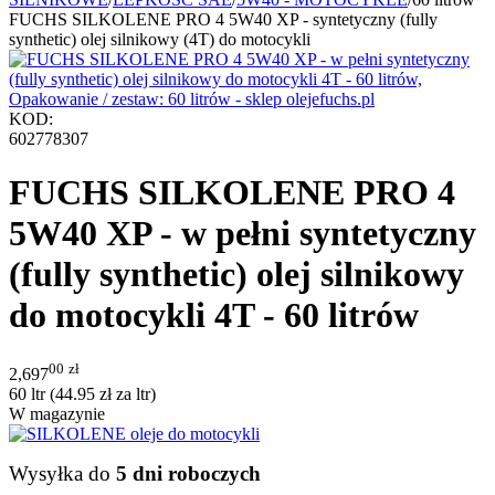
FUCHS SILKOLENE PRO 4 5W40 XP - syntetyczny (fully
synthetic) olej silnikowy (4T) do motocykli
KOD:
602778307
FUCHS SILKOLENE PRO 4
5W40 XP - w pełni syntetyczny
(fully synthetic) olej silnikowy
do motocykli 4T - 60 litrów
00
zł
2,697
60 ltr (
44.95
zł
za ltr)
W magazynie
Wysyłka do
5 dni roboczych