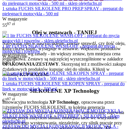
1 sztuka FUCHS SILKOLENE PRO PREP SPRAY - preparat do
pielęgnacji motocykla - 500 ml
W magazynie
97
zł
55
Olej w zestawach - TANIEJ
Nabywając olej w naszym sklepie, zawsze sprawdź, czy ilość oleju,
1 litr FUCHS SILKOLENE WASH-OFF - preparat do mycia
którą chcesz kupić, występuje w zestawie. Większość produktów
motocykli i rowerów
proponujemy wg zasady - im większy zestaw, tym mniejsza cena
W magazynie
jednostkowa. Zestawy są najczęściej wyszczególnione w zakładce
97
zł
62
OPAKOWANIA/ZESTAWY
. Skorzystaj też z możliwości zakupu
dodatkowych produktów kupując olej do silnika. Kliknij w
zakładkę
KUP RAZEM.
1 sztuka FUCHS SILKOLENE SILKOPEN SPRAY - preparat do
linek w motocyklach - 500 ml
SILKOLENE XP Technology
W magazynie
97
zł
67
Innowacyjna technologia
XP Technology
, opracowana przez
inżynierów FUCHS SILKOLENE, to kolejna generacja
zaawansowanych olejów do motocykli. Jej zastosowanie zapewnia
ochronę przed zużyciem silnika, zmniejsza tacie we wszystkich
miejscach jego występowania, niezależnie, czy silnik pracuje przy
ZESTAW DO MYCIA I KONSERAWACJI MOTOCYKLA -
maksymalnym obciążeniu, czy właśnie został odpalony.
XP