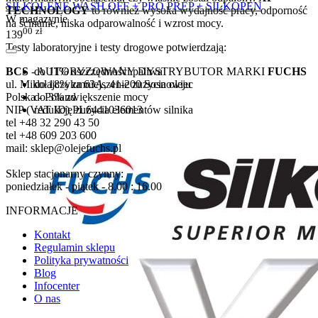
SILKOLENE WASH OFF + PRO PREP + SILKOPEN
TECHNOLOGY
to również wysoka wydajność pracy, odporność
W magazynie
na ścinanie, niska odparowalność i wzrost mocy.
00
zł
139
Testy laboratoryjne i testy drogowe potwierdzają:
do 11% oszczędności paliwa
BCS
- AUTORYZOWANY DYSTRYBUTOR MARKI
FUCHS
do 18% zmniejszenie zużycia oleju
ul. Mikołajczyka 63A, 41-200 Sosnowiec
do 3% zwiększenie mocy
Polska - Poland
redukcję zużycia elementów silnika
NIP (VAT ID) PL6441036013
tel +48 32 290 43 50
tel +48 609 203 600
mail: sklep@olejefuchs.pl
Sklep stacjonarny czynny:
poniedziałek - piątek - 8.00 : 16.00
INFORMACJE
Kontakt
Regulamin sklepu
Polityka prywatności
Blog
Infocenter
O nas