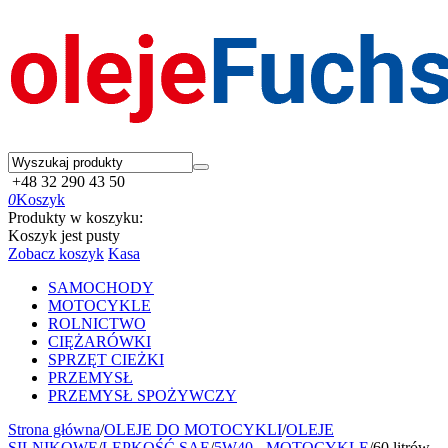
+48 32 290 43 50
0
Koszyk
Produkty w koszyku:
Koszyk jest pusty
Zobacz koszyk
Kasa
SAMOCHODY
MOTOCYKLE
ROLNICTWO
CIĘŻARÓWKI
SPRZĘT CIEŻKI
PRZEMYSŁ
PRZEMYSŁ SPOŻYWCZY
Strona główna
/
OLEJE DO MOTOCYKLI
/
OLEJE
SILNIKOWE
/
LEPKOŚĆ SAE
/
5W40 - MOTOCYKLE
/
60 litrów