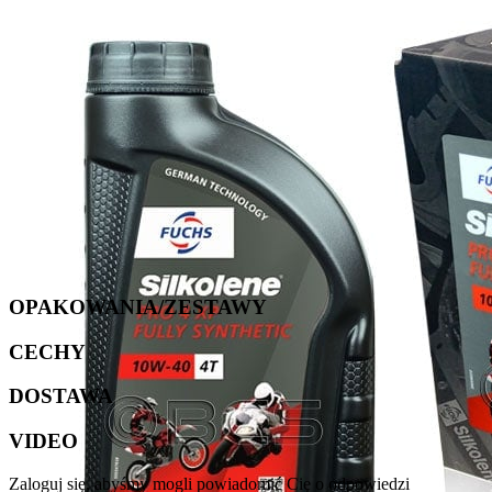
OPAKOWANIA/ZESTAWY
CECHY
DOSTAWA
VIDEO
Zaloguj się, abyśmy mogli powiadomić Cię o odpowiedzi