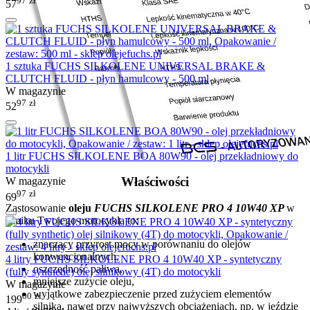
97
zł
57
1 sztuka FUCHS SILKOLENE UNIVERSAL BRAKE &
CLUTCH FLUID - płyn hamulcowy - 500 ml
W magazynie
97
zł
52
1 litr FUCHS SILKOLENE BOA 80W90 - olej przekładniowy do
motocykli
Właściwości
W magazynie
97
zł
69
Zastosowanie
oleju
FUCHS SILKOLENE PRO 4 10W40 XP
w
silniku Twojego motocykla to:
znaczący przyrost mocy w porównaniu do olejów
konwencjonalnych,
4 litry FUCHS SILKOLENE PRO 4 10W40 XP - syntetyczny
oszczędność paliwa,
(fully synthetic) olej silnikowy (4T) do motocykli
mniejsze zużycie oleju,
W magazynie
wyjątkowe zabezpieczenie przed zużyciem elementów
00
zł
199
silnika, nawet przy najwyższych obciążeniach, np. w jeździe