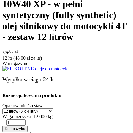
10W40 XP - w pełni
syntetyczny (fully synthetic)
olej silnikowy do motocykli 4T
- zestaw 12 litrów
00
zł
576
12 ltr (
48.00
zł
za ltr)
W magazynie
Wysyłka w ciągu
24 h
Różne opakowania produktu
Opakowanie / zestaw:
Waga przesyłki:
12.000 kg
+
−
Do koszyka