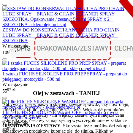
ZESTAW DO KONSERWACJI ŁAŃCUCHA PRO CHAIN
LUBE SPRAY + BRAKE & CHAIN CLEANER SPRAY +
SZCZOTKA
W magazynie
00
zł
109
1 sztuka FUCHS SILKOLENE PRO PREP SPRAY - preparat do
pielęgnacji motocykla - 500 ml
W magazynie
97
zł
55
Olej w zestawach - TANIEJ
Nabywając olej w naszym sklepie, zawsze sprawdź, czy ilość oleju,
którą chcesz kupić, występuje w zestawie. Większość produktów
1 litr FUCHS SILKOLENE WASH-OFF - preparat do mycia
proponujemy wg zasady - im większy zestaw, tym mniejsza cena
motocykli i rowerów
jednostkowa. Zestawy są najczęściej wyszczególnione w zakładce
W magazynie
OPAKOWANIA/ZESTAWY
. Skorzystaj też z możliwości zakupu
97
zł
62
dodatkowych produktów kupując olej do silnika. Kliknij w