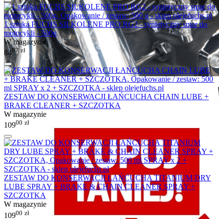
1 sztuka FUCHS SILKOLENE PRO RG2 - syntetyczny smar do
motocykli - 500g
W magazynie
97
zł
84
ZESTAW DO KONSERWACJI ŁAŃCUCHA CHAIN LUBE +
BRAKE CLEANER + SZCZOTKA
W magazynie
00
zł
109
ZESTAW DO KONSERWACJI ŁAŃCUCHA TITANIUM DRY
LUBE SPRAY + BRAKE & CHAIN CLEANER SPRAY +
SZCZOTKA
W magazynie
00
zł
109