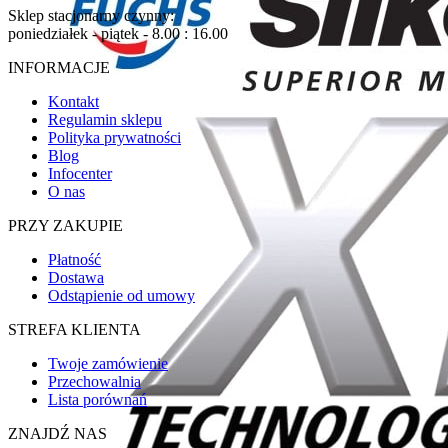
Sklep stacjonarny czynny:
poniedziałek - piątek - 8.00 : 16.00
INFORMACJE
Kontakt
Regulamin sklepu
Polityka prywatności
Blog
Infocenter
O nas
PRZY ZAKUPIE
Płatność
Dostawa
Odstąpienie od umowy
STREFA KLIENTA
Twoje zamówienie
Przechowalnia
Lista porównań
ZNAJDŹ NAS