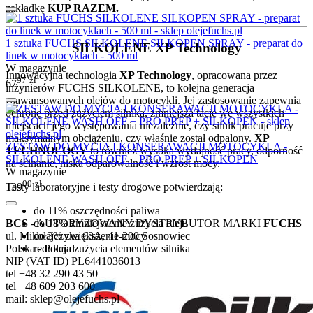
zakładkę
KUP RAZEM.
1 sztuka FUCHS SILKOLENE SILKOPEN SPRAY - preparat do
SILKOLENE XP Technology
linek w motocyklach - 500 ml
W magazynie
Innowacyjna technologia
XP Technology
, opracowana przez
97
zł
67
inżynierów FUCHS SILKOLENE, to kolejna generacja
zaawansowanych olejów do motocykli. Jej zastosowanie zapewnia
ochronę przed zużyciem silnika, zmniejsza tacie we wszystkich
miejscach jego występowania niezależnie, czy silnik pracuje przy
maksymalnym obciążeniu, czy właśnie został odpalony.
XP
ZESTAW DO MYCIA I KONSERAWACJI MOTOCYKLA -
TECHNOLOGY
to również wysoka wydajność pracy, odporność
SILKOLENE WASH OFF + PRO PREP + SILKOPEN
na ścinanie, niska odparowalność i wzrost mocy.
W magazynie
00
zł
Testy laboratoryjne i testy drogowe potwierdzają:
139
do 11% oszczędności paliwa
do 18% zmniejszenie zużycia oleju
BCS
- AUTORYZOWANY DYSTRYBUTOR MARKI
FUCHS
do 3% zwiększenie mocy
ul. Mikołajczyka 63A, 41-200 Sosnowiec
redukcja zużycia elementów silnika
Polska - Poland
NIP (VAT ID) PL6441036013
tel +48 32 290 43 50
tel +48 609 203 600
mail: sklep@olejefuchs.pl