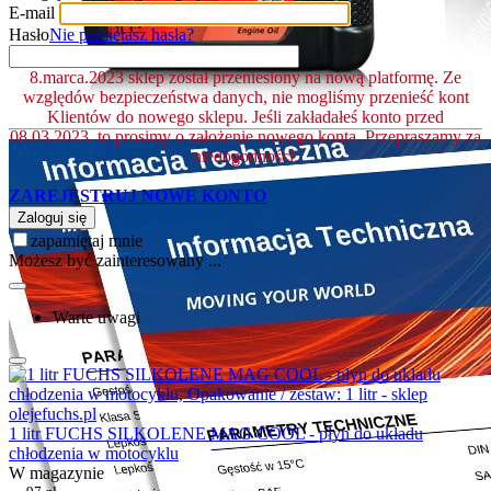
E-mail
Hasło
Nie pamiętasz hasła?
8.marca.2023 sklep został przeniesiony na nową platformę. Ze
względów bezpieczeństwa danych, nie mogliśmy przenieść kont
Klientów do nowego sklepu. Jeśli zakładałeś konto przed
08.03.2023, to prosimy o założenie nowego konta. Przepraszamy za
niedogodności.
ZAREJESTRUJ NOWE KONTO
Zaloguj się
zapamiętaj mnie
Możesz być zainteresowany ...
Warte uwagi
1 litr FUCHS SILKOLENE MAG COOL - płyn do układu
chłodzenia w motocyklu
W magazynie