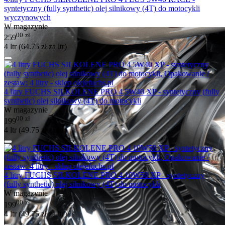
syntetyczny (fully synthetic) olej silnikowy (4T) do motocykli
wyczynowych
W magazynie
00
zł
259
4 ltr (
64.75
zł
za ltr)
4 litry FUCHS SILKOLENE PRO 4 5W40 XP - syntetyczny (fully
synthetic) olej silnikowy (4T) do motocykli
W magazynie
00
zł
199
4 ltr (
49.75
zł
za ltr)
4 litry FUCHS SILKOLENE PRO 4 10W50 XP - syntetyczny
(fully synthetic) olej silnikowy (4T) do motocykli
W magazynie
00
zł
199
4 ltr (
49.75
zł
za ltr)