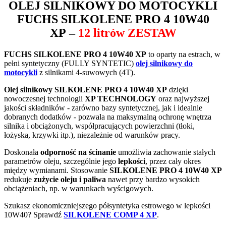
OLEJ SILNIKOWY DO MOTOCYKLI
FUCHS SILKOLENE PRO 4 10W40
XP
–
12 litrów ZESTAW
FUCHS SILKOLENE PRO 4 10W40 XP
to oparty na estrach, w
pełni syntetyczny (FULLY SYNTETIC)
olej silnikowy do
motocykli
z silnikami 4-suwowych (4T).
Olej silnikowy SILKOLENE PRO 4 10W40 XP
dzięki
nowoczesnej technologii
XP TECHNOLOGY
oraz najwyższej
jakości składników - zarówno bazy syntetycznej, jak i idealnie
dobranych dodatków - pozwala na maksymalną ochronę wnętrza
silnika i obciążonych, współpracujących powierzchni (tłoki,
łożyska, krzywki itp.), niezależnie od warunków pracy.
Doskonała
odporność na ścinanie
umożliwia zachowanie stałych
parametrów oleju, szczególnie jego
lepkości
, przez cały okres
między wymianami. Stosowanie
SILKOLENE PRO 4 10W40 XP
redukuje
zużycie oleju i paliwa
nawet przy bardzo wysokich
obciążeniach, np. w warunkach wyścigowych.
Szukasz ekonomiczniejszego półsyntetyka estrowego w lepkości
10W40? Sprawdź
SILKOLENE COMP 4 XP
.