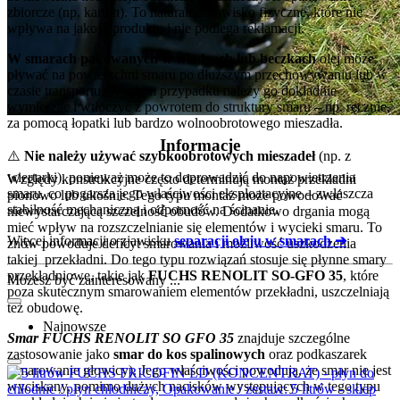
zbiorcze (np. karton). To naturalne zjawisko fizyczne, które nie
wpływa na jakość produktu i nie podlega reklamacji.
W smarach pakowanych w wiadrach lub beczkach
olej może
pływać na powierzchni smaru po dłuższym przechowywaniu lub w
czasie transportu. W takim przypadku należy go dokładnie
wymieszać i wtłoczyć z powrotem do struktury smaru – np. ręcznie,
za pomocą łopatki lub bardzo wolnoobrotowego mieszadła.
Informacje
⚠️
Nie należy używać szybkoobrotowych mieszadeł
(np. z
wiertarki), ponieważ może to doprowadzić do napowietrzenia
Względy konstrukcyjne często determinują montaż przekładni
smaru, co pogarsza jego właściwości eksploatacyjne – zwłaszcza
pionowo lub ukośnie. Tego typu montaż może powodować
stabilność mechaniczną i odporność na ścinanie.
niewystarczającą szczelność obudów. Dodatkowo drgania mogą
mieć wpływ na rozszczelnianie się elementów i wycieki smaru. To
Więcej informacji o zjawisku
separacji oleju w smarach ➔
znów powoduje deficyt smarowania i możliwość uszkodzenia
takiej przekładni. Do tego typu rozwiązań stosuje się płynne smary
przekładniowe, takie jak
FUCHS RENOLIT SO-GFO 35
, które
Możesz być zainteresowany ...
poza skutecznym smarowaniem elementów przekładni, uszczelniają
też obudowę.
Najnowsze
Smar FUCHS RENOLIT SO GFO 35
znajduje szczególne
zastosowanie jako
smar do kos spalinowych
oraz
podkaszarek
(smarowanie głowicy). Jego właściwości powodują, że smar nie jest
wyciskany, pomimo dużych nacisków występujących w tego typu