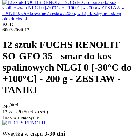
KOD:
60078964012
12 sztuk FUCHS RENOLIT
SO-GFO 35 - smar do kos
spalinowych NLGI 0 [-30°C do
+100°C] - 200 g - ZESTAW -
TANIEJ
00
zł
246
12 szt. (
20.50
zł
za szt.)
Brak w magazynie
Wysyłka w ciągu
3-30 dni