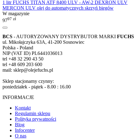
1 litr FUCHS TITAN ATF 8400 ULV - AW-2 DEXRON ULV
MERCON ULV olej do automatycznych skrzyń biegów
W magazynie
97
zł
97
BCS
- AUTORYZOWANY DYSTRYBUTOR MARKI
FUCHS
ul. Mikołajczyka 63A, 41-200 Sosnowiec
Polska - Poland
NIP (VAT ID) PL6441036013
tel +48 32 290 43 50
tel +48 609 203 600
mail: sklep@olejefuchs.pl
Sklep stacjonarny czynny:
poniedziałek - piątek - 8.00 : 16.00
INFORMACJE
Kontakt
Regulamin sklepu
Polityka prywatności
Blog
Infocenter
O nas