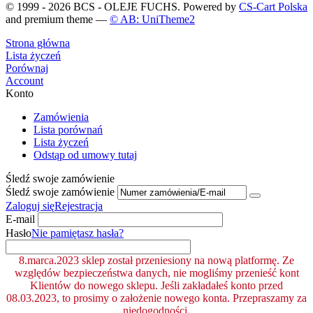
© 1999 - 2026 BCS - OLEJE FUCHS. Powered by
CS-Cart Polska
and premium theme —
© AB: UniTheme2
Strona główna
Lista życzeń
Porównaj
Account
Konto
Zamówienia
Lista porównań
Lista życzeń
Odstąp od umowy tutaj
Śledź swoje zamówienie
Śledź swoje zamówienie
Zaloguj się
Rejestracja
E-mail
Hasło
Nie pamiętasz hasła?
8.marca.2023 sklep został przeniesiony na nową platformę. Ze
względów bezpieczeństwa danych, nie mogliśmy przenieść kont
Klientów do nowego sklepu. Jeśli zakładałeś konto przed
08.03.2023, to prosimy o założenie nowego konta. Przepraszamy za
niedogodności.