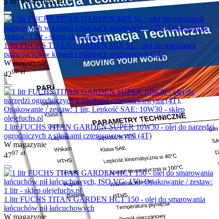
5 ltr (
45.40
zł
za ltr)
1 litr FUCHS TITAN GARDEN MIX SL - olej do mieszanek
paliwowych w kosach i pilarkach spalinowych (2T)
W magazynie
97
zł
42
1 litr FUCHS TITAN GARDEN SUPER 10W30 - olej do narzędzi
ogrodniczych z silnikami czterosuwowymi (4T)
W magazynie
97
zł
47
1 litr FUCHS TITAN GARDEN HCT 150 - olej do smarowania
łańcuchów pił łańcuchowych
W magazynie