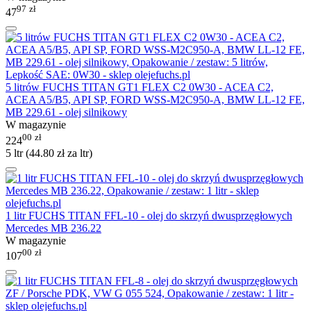
97
zł
47
5 litrów FUCHS TITAN GT1 FLEX C2 0W30 - ACEA C2,
ACEA A5/B5, API SP, FORD WSS-M2C950-A, BMW LL-12 FE,
MB 229.61 - olej silnikowy
W magazynie
00
zł
224
5 ltr (
44.80
zł
za ltr)
1 litr FUCHS TITAN FFL-10 - olej do skrzyń dwusprzęgłowych
Mercedes MB 236.22
W magazynie
00
zł
107