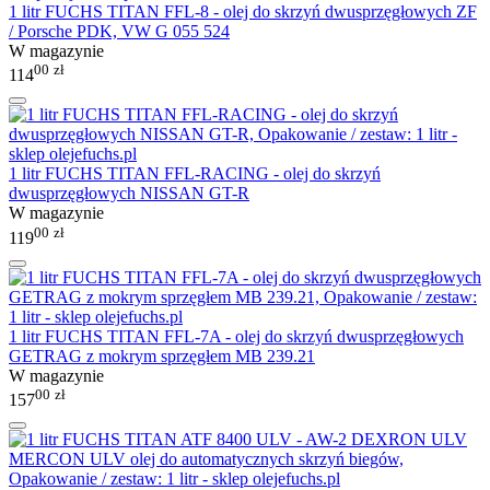
1 litr FUCHS TITAN FFL-8 - olej do skrzyń dwusprzęgłowych ZF
/ Porsche PDK, VW G 055 524
W magazynie
00
zł
114
1 litr FUCHS TITAN FFL-RACING - olej do skrzyń
dwusprzęgłowych NISSAN GT-R
W magazynie
00
zł
119
1 litr FUCHS TITAN FFL-7A - olej do skrzyń dwusprzęgłowych
GETRAG z mokrym sprzęgłem MB 239.21
W magazynie
00
zł
157