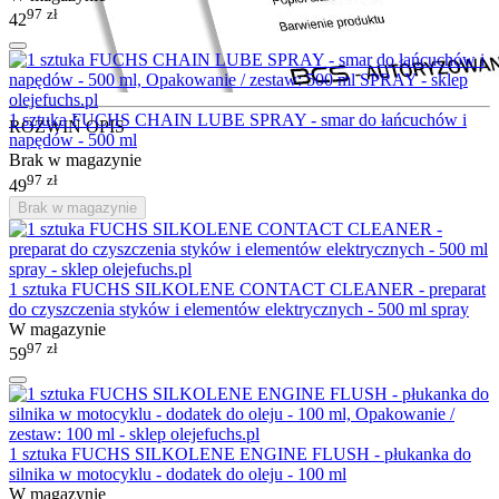
97
zł
42
1 sztuka FUCHS CHAIN LUBE SPRAY - smar do łańcuchów i
ROZWIŃ OPIS
napędów - 500 ml
Brak w magazynie
97
zł
49
Brak w magazynie
1 sztuka FUCHS SILKOLENE CONTACT CLEANER - preparat
do czyszczenia styków i elementów elektrycznych - 500 ml spray
W magazynie
97
zł
59
1 sztuka FUCHS SILKOLENE ENGINE FLUSH - płukanka do
silnika w motocyklu - dodatek do oleju - 100 ml
W magazynie