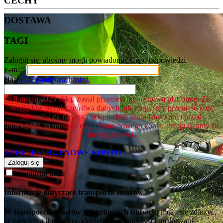
CECHY
DOSTAWA
TAGI
Zaloguj się, abyśmy mogli powiadomić Cię o odpowiedzi
E-mail
Hasło
Nie pamiętasz hasła?
8.marca.2023 sklep został przeniesiony na nową platformę. Ze
względów bezpieczeństwa danych, nie mogliśmy przenieść kont
Klientów do nowego sklepu. Jeśli zakładałeś konto przed
08.03.2023, to prosimy o założenie nowego konta. Przepraszamy za
niedogodności.
ZAREJESTRUJ NOWE KONTO
Zaloguj się
zapamiętaj mnie
Informacje dotyczące transportu smarów
W transporcie smarów w kartuszach (tubach)
może się zdarzyć,
że niewielka ilość oleju oddzieli się i zanieczyści opakowanie