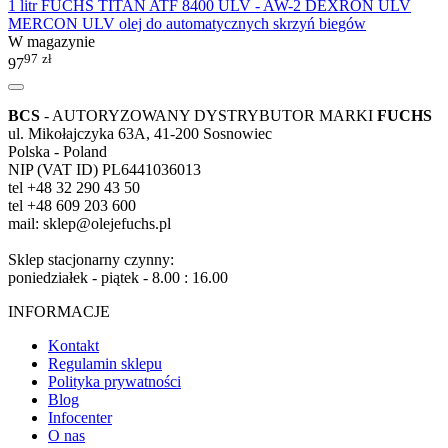
1 litr FUCHS TITAN ATF 8400 ULV - AW-2 DEXRON ULV
MERCON ULV olej do automatycznych skrzyń biegów
W magazynie
97
zł
97
BCS
- AUTORYZOWANY DYSTRYBUTOR MARKI
FUCHS
ul. Mikołajczyka 63A, 41-200 Sosnowiec
Polska - Poland
NIP (VAT ID) PL6441036013
tel +48 32 290 43 50
tel +48 609 203 600
mail: sklep@olejefuchs.pl
Sklep stacjonarny czynny:
poniedziałek - piątek - 8.00 : 16.00
INFORMACJE
Kontakt
Regulamin sklepu
Polityka prywatności
Blog
Infocenter
O nas