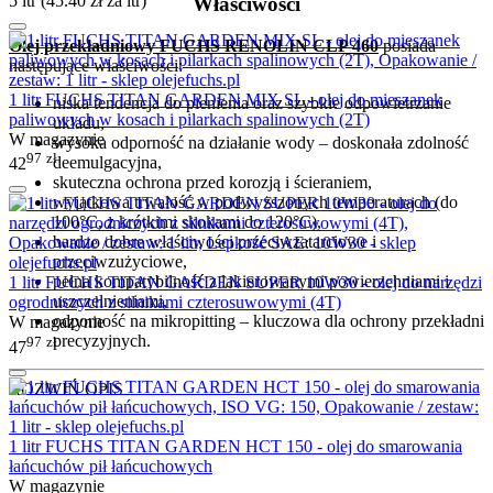
5 ltr (
45.40
zł
za ltr)
Właściwości
Olej przekładniowy FUCHS RENOLIN CLP 460
posiada
następujące właściwości:
1 litr FUCHS TITAN GARDEN MIX SL - olej do mieszanek
niska tendencja do pienienia oraz szybkie odpowietrzanie
paliwowych w kosach i pilarkach spalinowych (2T)
układu,
W magazynie
wysoka odporność na działanie wody – doskonała zdolność
97
zł
deemulgacyjna,
42
skuteczna ochrona przed korozją i ścieraniem,
wyjątkowa trwałość w podwyższonych temperaturach (do
100°C, z krótkimi skokami do 120°C),
bardzo dobre właściwości przeciwzatarciowe i
przeciwzużyciowe,
pełna kompatybilność z lakierowanymi powierzchniami i
1 litr FUCHS TITAN GARDEN SUPER 10W30 - olej do narzędzi
uszczelnieniami,
ogrodniczych z silnikami czterosuwowymi (4T)
odporność na mikropitting – kluczowa dla ochrony przekładni
W magazynie
precyzyjnych.
97
zł
47
ROZWIŃ OPIS
1 litr FUCHS TITAN GARDEN HCT 150 - olej do smarowania
łańcuchów pił łańcuchowych
W magazynie