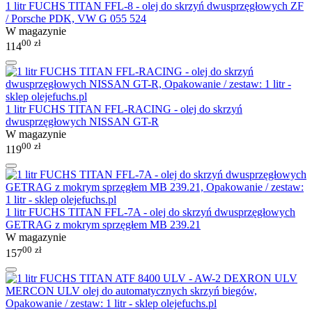
1 litr FUCHS TITAN FFL-8 - olej do skrzyń dwusprzęgłowych ZF
/ Porsche PDK, VW G 055 524
W magazynie
00
zł
114
1 litr FUCHS TITAN FFL-RACING - olej do skrzyń
dwusprzęgłowych NISSAN GT-R
W magazynie
00
zł
119
1 litr FUCHS TITAN FFL-7A - olej do skrzyń dwusprzęgłowych
GETRAG z mokrym sprzęgłem MB 239.21
W magazynie
00
zł
157