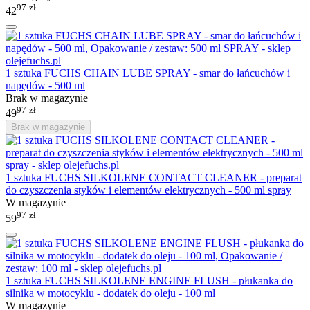
97
zł
42
1 sztuka FUCHS CHAIN LUBE SPRAY - smar do łańcuchów i
napędów - 500 ml
Brak w magazynie
97
zł
49
Brak w magazynie
1 sztuka FUCHS SILKOLENE CONTACT CLEANER - preparat
do czyszczenia styków i elementów elektrycznych - 500 ml spray
W magazynie
97
zł
59
1 sztuka FUCHS SILKOLENE ENGINE FLUSH - płukanka do
silnika w motocyklu - dodatek do oleju - 100 ml
W magazynie