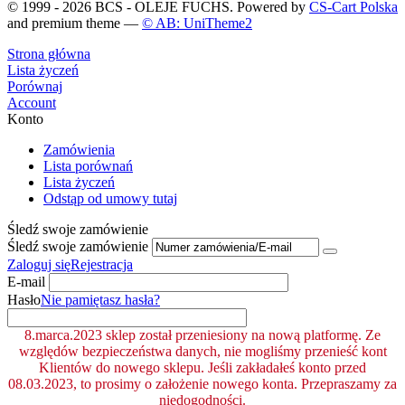
© 1999 - 2026 BCS - OLEJE FUCHS. Powered by
CS-Cart Polska
and premium theme —
© AB: UniTheme2
Strona główna
Lista życzeń
Porównaj
Account
Konto
Zamówienia
Lista porównań
Lista życzeń
Odstąp od umowy tutaj
Śledź swoje zamówienie
Śledź swoje zamówienie
Zaloguj się
Rejestracja
E-mail
Hasło
Nie pamiętasz hasła?
8.marca.2023 sklep został przeniesiony na nową platformę. Ze
względów bezpieczeństwa danych, nie mogliśmy przenieść kont
Klientów do nowego sklepu. Jeśli zakładałeś konto przed
08.03.2023, to prosimy o założenie nowego konta. Przepraszamy za
niedogodności.