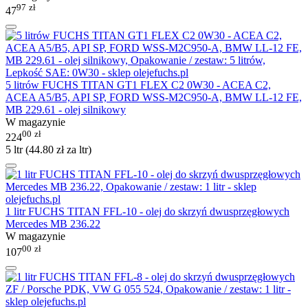
97
zł
47
5 litrów FUCHS TITAN GT1 FLEX C2 0W30 - ACEA C2,
ACEA A5/B5, API SP, FORD WSS-M2C950-A, BMW LL-12 FE,
MB 229.61 - olej silnikowy
W magazynie
00
zł
224
5 ltr (
44.80
zł
za ltr)
1 litr FUCHS TITAN FFL-10 - olej do skrzyń dwusprzęgłowych
Mercedes MB 236.22
W magazynie
00
zł
107