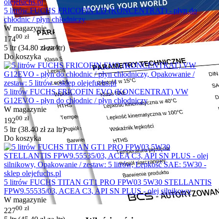
5 litrów FUCHS FRICOFIN LD (KONCENTRAT) - płyn do
chłodnic / płyn chłodniczy
W magazynie
00
zł
174
5 ltr (
34.80
zł
za ltr)
Do koszyka
5 litrów FUCHS FRICOFIN EVO (KONCENTRAT) VW
G12EVO - płyn do chłodnic / płyn chłodniczy
W magazynie
00
zł
192
5 ltr (
38.40
zł
za ltr)
Do koszyka
5 litrów FUCHS TITAN GT1 PRO FPW03 5W30 STELLANTIS
FPW9.55535/03, ACEA C3, API SN PLUS - olej silnikowy
W magazynie
00
zł
227