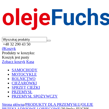
+48 32 290 43 50
0
Koszyk
Produkty w koszyku:
Koszyk jest pusty
Zobacz koszyk
Kasa
SAMOCHODY
MOTOCYKLE
ROLNICTWO
CIĘŻARÓWKI
SPRZĘT CIEŻKI
PRZEMYSŁ
PRZEMYSŁ SPOŻYWCZY
Strona główna
/
PRODUKTY DLA PRZEMYSŁU
/
OLEJE
PRZEKŁADNIOWE I OBIEGOWE
/
20 litrów FUCHS