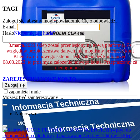
TAGI
Zaloguj się, abyśmy mogli powiadomić Cię o odpowiedzi
E-mail
Hasło
Nie pamiętasz hasła?
8.marca.2023 sklep został przeniesiony na nową platformę. Ze
względów bezpieczeństwa danych, nie mogliśmy przenieść kont
Klientów do nowego sklepu. Jeśli zakładałeś konto przed
08.03.2023, to prosimy o założenie nowego konta. Przepraszamy za
niedogodności.
ZAREJESTRUJ NOWE KONTO
Zaloguj się
zapamiętaj mnie
Możesz być zainteresowany ...
Najnowsze