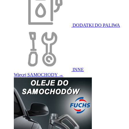
DODATKI DO PALIWA
INNE
Więcej SAMOCHODY
→