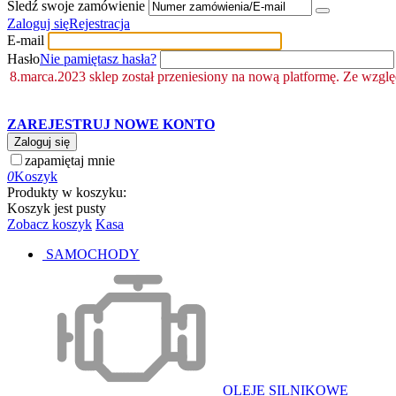
Śledź swoje zamówienie
Zaloguj się
Rejestracja
E-mail
Hasło
Nie pamiętasz hasła?
8.marca.2023 sklep został przeniesiony na nową platformę. Ze wzgl
ZAREJESTRUJ NOWE KONTO
Zaloguj się
zapamiętaj mnie
0
Koszyk
Produkty w koszyku:
Koszyk jest pusty
Zobacz koszyk
Kasa
SAMOCHODY
OLEJE SILNIKOWE