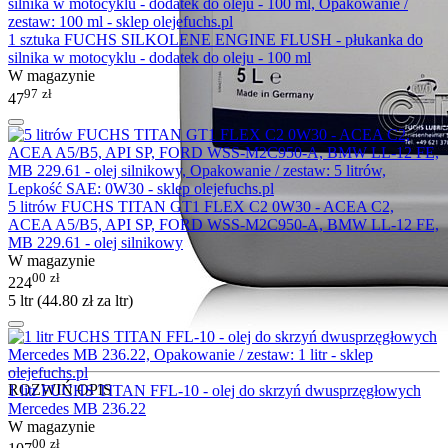
1 sztuka FUCHS SILKOLENE ENGINE FLUSH - płukanka do
silnika w motocyklu - dodatek do oleju - 100 ml
W magazynie
97
zł
47
5 litrów FUCHS TITAN GT1 FLEX C2 0W30 - ACEA C2,
ACEA A5/B5, API SP, FORD WSS-M2C950-A, BMW LL-12 FE,
MB 229.61 - olej silnikowy
W magazynie
00
zł
224
5 ltr (
44.80
zł
za ltr)
ROZWIŃ OPIS
1 litr FUCHS TITAN FFL-10 - olej do skrzyń dwusprzęgłowych
Mercedes MB 236.22
W magazynie
00
zł