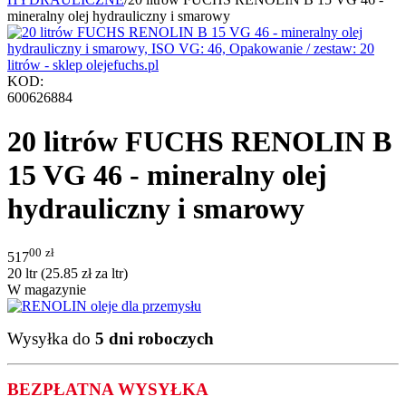
mineralny olej hydrauliczny i smarowy
KOD:
600626884
20 litrów FUCHS RENOLIN B
15 VG 46 - mineralny olej
hydrauliczny i smarowy
00
zł
517
20 ltr (
25.85
zł
za ltr)
W magazynie
Wysyłka do
5 dni roboczych
BEZPŁATNA WYSYŁKA