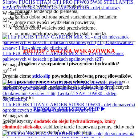
5 litrów FUCHS TITAN GT1 PRO FPW03 5W30 STELLANTIS
znakomite właściwości deemulgujące,
FPW9.55535/03, ACEA C3, API SN PLUS - olej silnikowy
obniżona tendencja do pienienia,
W magazynie
bardzo dobra ochrona przed starzeniem i utlenianiem,
00
zł
227
dobre możliwości wydzielania powietrza,
5 ltr (
45.40
zł
za ltr)
bardzo dobre właściwości przeciwścierne,
ochrona antykorozyjna względem stali i miedzi.
PROTIP - WAŻNA WSKAZÓWKA
1 litr FUCHS TITAN GARDEN MIX SL - olej do mieszanek
paliwowych w kosach i pilarkach spalinowych (2T)
Problem z szarpaniem i piszczeniem hydrauliki?
W magazynie
97
zł
42
Drgania cierne
stick-slip
powodują nierówną pracę siłowników,
hałas i przyspieszone zużycie uszczelnień
. To częsta przyczyna
problemów w windach, podnośnikach i układach hydraulicznych.
Rozwiązanie to:
1 litr FUCHS TITAN GARDEN SUPER 10W30 - olej do narzędzi
RENOLIN ANTI-STICK-SLIP ▶️
ogrodniczych z silnikami czterosuwowymi (4T)
W magazynie
Specjalistyczny
dodatek do oleju hydraulicznego, który
97
zł
47
eliminuje stick-slip
, stabilizuje tarcie i zapewnia płynny, cichy ruch
elementów. Wystarczy dodać ok. 2% do oleju.