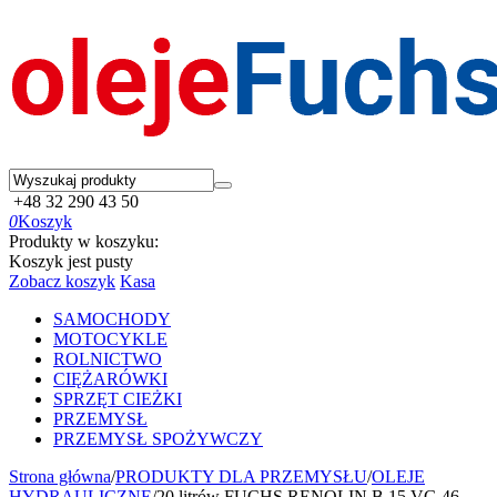
+48 32 290 43 50
0
Koszyk
Produkty w koszyku:
Koszyk jest pusty
Zobacz koszyk
Kasa
SAMOCHODY
MOTOCYKLE
ROLNICTWO
CIĘŻARÓWKI
SPRZĘT CIEŻKI
PRZEMYSŁ
PRZEMYSŁ SPOŻYWCZY
Strona główna
/
PRODUKTY DLA PRZEMYSŁU
/
OLEJE
HYDRAULICZNE
/
20 litrów FUCHS RENOLIN B 15 VG 46 -