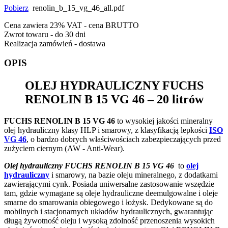
Pobierz
renolin_b_15_vg_46_all.pdf
Cena zawiera 23% VAT - cena BRUTTO
Zwrot towaru - do 30 dni
Realizacja zamówień - dostawa
OPIS
OLEJ HYDRAULICZNY
FUCHS
RENOLIN B 15 VG 46
– 20 litrów
FUCHS RENOLIN B 15 VG 46
to wysokiej jakości mineralny
olej hydrauliczny klasy HLP i smarowy, z klasyfikacją lepkości
ISO
VG 46
, o bardzo dobrych właściwościach zabezpieczających przed
zużyciem ciernym (AW - Anti-Wear).
Olej hydrauliczny FUCHS RENOLIN B 15 VG 46
to
olej
hydrauliczny
i smarowy, na bazie oleju mineralnego, z dodatkami
zawierającymi cynk. Posiada uniwersalne zastosowanie wszędzie
tam, gdzie wymagane są oleje hydrauliczne deemulgowalne i oleje
smarne do smarowania obiegowego i łożysk. Dedykowane są do
mobilnych i stacjonarnych układów hydraulicznych, gwarantując
długą żywotność oleju i wysoką zdolność przenoszenia wysokich