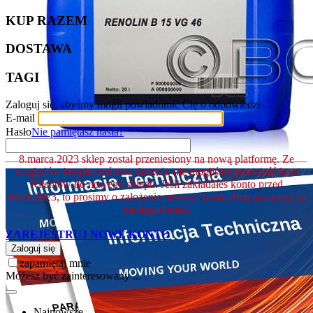
KUP RAZEM
DOSTAWA
TAGI
Zaloguj się, abyśmy mogli powiadomić Cię o odpowiedzi
E-mail
Hasło
Nie pamiętasz hasła?
8.marca.2023 sklep został przeniesiony na nową platformę. Ze
względów bezpieczeństwa danych, nie mogliśmy przenieść kont
Klientów do nowego sklepu. Jeśli zakładałeś konto przed
08.03.2023, to prosimy o założenie nowego konta. Przepraszamy za
niedogodności.
ZAREJESTRUJ NOWE KONTO
Zaloguj się
zapamiętaj mnie
Możesz być zainteresowany ...
Najnowsze