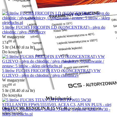
5 litrów FUCHS FRICOFIN LD (KONCENTRAT) - płyn do
chłodnic / płyn chłodniczy
W magazynie
00
zł
174
5 ltr (
34.80
zł
za ltr)
Do koszyka
5 litrów FUCHS FRICOFIN EVO (KONCENTRAT) VW
G12EVO - płyn do chłodnic / płyn chłodniczy
W magazynie
00
zł
192
5 ltr (
38.40
zł
za ltr)
Do koszyka
Właściwości
Olej FUCHS RENOLIN B 15 VG 46
posiada następujące
właściwości: