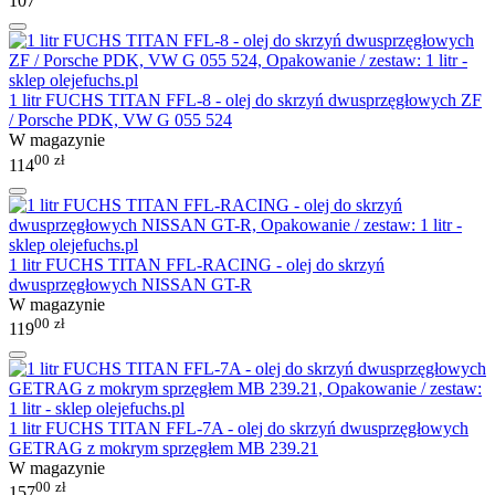
107
1 litr FUCHS TITAN FFL-8 - olej do skrzyń dwusprzęgłowych ZF
/ Porsche PDK, VW G 055 524
W magazynie
00
zł
114
1 litr FUCHS TITAN FFL-RACING - olej do skrzyń
dwusprzęgłowych NISSAN GT-R
W magazynie
00
zł
119
1 litr FUCHS TITAN FFL-7A - olej do skrzyń dwusprzęgłowych
GETRAG z mokrym sprzęgłem MB 239.21
W magazynie
00
zł
157