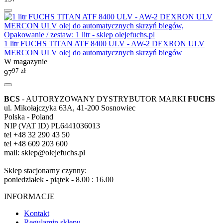
1 litr FUCHS TITAN ATF 8400 ULV - AW-2 DEXRON ULV
MERCON ULV olej do automatycznych skrzyń biegów
W magazynie
97
zł
97
BCS
- AUTORYZOWANY DYSTRYBUTOR MARKI
FUCHS
ul. Mikołajczyka 63A, 41-200 Sosnowiec
Polska - Poland
NIP (VAT ID) PL6441036013
tel +48 32 290 43 50
tel +48 609 203 600
mail: sklep@olejefuchs.pl
Sklep stacjonarny czynny:
poniedziałek - piątek - 8.00 : 16.00
INFORMACJE
Kontakt
Regulamin sklepu