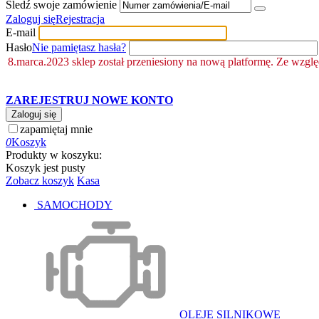
Śledź swoje zamówienie
Zaloguj się
Rejestracja
E-mail
Hasło
Nie pamiętasz hasła?
8.marca.2023 sklep został przeniesiony na nową platformę. Ze wzgl
ZAREJESTRUJ NOWE KONTO
Zaloguj się
zapamiętaj mnie
0
Koszyk
Produkty w koszyku:
Koszyk jest pusty
Zobacz koszyk
Kasa
SAMOCHODY
OLEJE SILNIKOWE