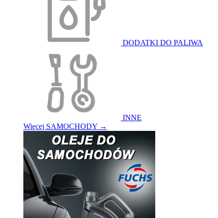
DODATKI DO PALIWA
INNE
Więcej SAMOCHODY
→