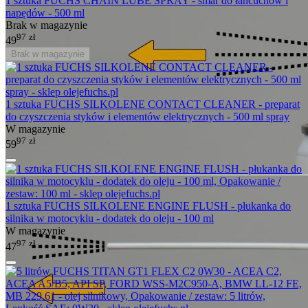
1 sztuka FUCHS CHAIN LUBE SPRAY - smar do łańcuchów i
napędów - 500 ml
Brak w magazynie
97
zł
49
Brak w magazynie
1 sztuka FUCHS SILKOLENE CONTACT CLEANER - preparat
do czyszczenia styków i elementów elektrycznych - 500 ml spray
W magazynie
97
zł
59
1 sztuka FUCHS SILKOLENE ENGINE FLUSH - płukanka do
silnika w motocyklu - dodatek do oleju - 100 ml
W magazynie
97
zł
47