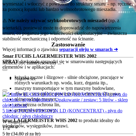
wymieszać i wtłoczyć z powrotem do struktury smaru – np. ręcznie,
za pomocą łopatki lub bardzo wolnoobrotowego mieszadła.
⚠️
Nie należy używać szybkoobrotowych mieszadeł
(np. z
wiertarki), ponieważ może to doprowadzić do napowietrzenia
smaru, co pogarsza jego właściwości eksploatacyjne – zwłaszcza
stabilność mechaniczną i odporność na ścinanie.
Zastosowanie
Więcej informacji o zjawisku
separacji oleju w smarach ➔
Smar FUCHS LAGERMEISTER WHS 2002
SPRAY
doskonale sprawdzi się w smarowaniu następujących
Możesz być zainteresowany ...
elementów i w aplikacjach:
łożyska toczne i ślizgowe - silnie obciążone, pracujące w
Najnowsze
różnych warunkach np. woda, kurz, drgania itp.,
maszyny transportujące w tym maszyny budowlane,
dźwigi - szczególnie powierzchnie i elementy ślizgowe,
różne rodzaje maszyn,
zewnętrzna ochrona lin,
przemysł surowcowy.
5 litrów FUCHS FRICOFIN LD (KONCENTRAT) - płyn do
chłodnic / płyn chłodniczy
Smar
LAGERMEISTER WHS 2002
to produkt idealny do
W magazynie
teleskopów, wysięgników, żurawi.
00
zł
174
5 ltr (
34.80
zł
za ltr)