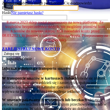
Zaloguj się, abyśmy mogli powiadomić Cię o odpowiedzi
E-mail
Hasło
Nie pamiętasz hasła?
8.marca.2023 sklep został przeniesiony na nową platformę. Ze
względów bezpieczeństwa danych, nie mogliśmy przenieść kont
Klientów do nowego sklepu. Jeśli zakładałeś konto przed
08.03.2023, to prosimy o założenie nowego konta. Przepraszamy za
niedogodności.
ZAREJESTRUJ NOWE KONTO
Zaloguj się
zapamiętaj mnie
Informacje dotyczące transportu smarów
W transporcie smarów w kartuszach (tubach)
może się zdarzyć,
że niewielka ilość oleju oddzieli się i zanieczyści opakowanie
zbiorcze (np. karton). To naturalne zjawisko fizyczne, które nie
wpływa na jakość produktu i nie podlega reklamacji.
W smarach pakowanych w wiadrach lub beczkach
olej może
pływać na powierzchni smaru po dłuższym przechowywaniu lub w
czasie transportu. W takim przypadku należy go dokładnie