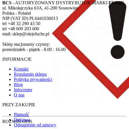
BCS
- AUTORYZOWANY DYSTRYBUTOR MARKI
FUCHS
ul. Mikołajczyka 63A, 41-200 Sosnowiec
Polska - Poland
NIP (VAT ID) PL6441036013
tel +48 32 290 43 50
tel +48 609 203 600
mail: sklep@olejefuchs.pl
Sklep stacjonarny czynny:
poniedziałek - piątek - 8.00 : 16.00
INFORMACJE
Kontakt
Regulamin sklepu
Polityka prywatności
Blog
Infocenter
O nas
PRZY ZAKUPIE
Płatność
Dostawa
ROZWIŃ OPIS
Odstąpienie od umowy