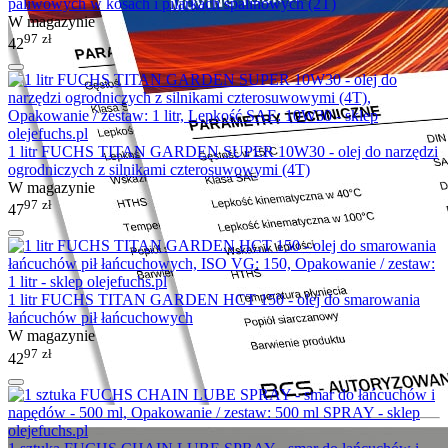
paliwowych w kosach i pilarkach spalinowych (2T)
W magazynie
97
zł
42
1 litr FUCHS TITAN GARDEN SUPER 10W30 - olej do narzędzi
ogrodniczych z silnikami czterosuwowymi (4T)
W magazynie
97
zł
47
1 litr FUCHS TITAN GARDEN HCT 150 - olej do smarowania
łańcuchów pił łańcuchowych
W magazynie
97
zł
42