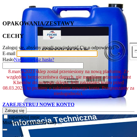
OPAKOWANIA/ZESTAWY
CECHY
Zaloguj się, abyśmy mogli powiadomić Cię o odpowiedzi
E-mail
Hasło
Nie pamiętasz hasła?
8.marca.2023 sklep został przeniesiony na nową platformę. Ze
względów bezpieczeństwa danych, nie mogliśmy przenieść kont
Klientów do nowego sklepu. Jeśli zakładałeś konto przed
08.03.2023, to prosimy o założenie nowego konta. Przepraszamy za
niedogodności.
ZAREJESTRUJ NOWE KONTO
Zaloguj się
zapamiętaj mnie
Możesz być zainteresowany ...