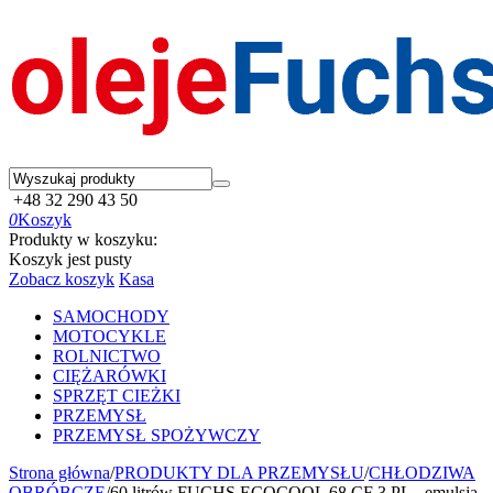
+48 32 290 43 50
0
Koszyk
Produkty w koszyku:
Koszyk jest pusty
Zobacz koszyk
Kasa
SAMOCHODY
MOTOCYKLE
ROLNICTWO
CIĘŻARÓWKI
SPRZĘT CIEŻKI
PRZEMYSŁ
PRZEMYSŁ SPOŻYWCZY
Strona główna
/
PRODUKTY DLA PRZEMYSŁU
/
CHŁODZIWA
OBRÓBCZE
/
60 litrów FUCHS ECOCOOL 68 CF 3 PL - emulsja