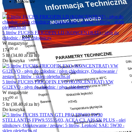
Najnowsze
5 litrów FUCHS FRICOFIN LD (KONCENTRAT) - płyn do
chłodnic / płyn chłodniczy
W magazynie
00
zł
174
5 ltr (
34.80
zł
za ltr)
Do koszyka
5 litrów FUCHS FRICOFIN EVO (KONCENTRAT) VW
G12EVO - płyn do chłodnic / płyn chłodniczy
W magazynie
00
zł
192
5 ltr (
38.40
zł
za ltr)
Do koszyka