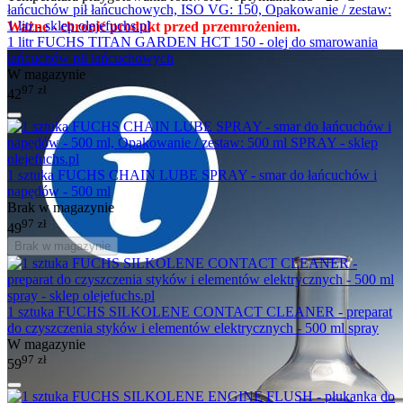
Ważne - chronić produkt przed przemrożeniem.
1 litr FUCHS TITAN GARDEN HCT 150 - olej do smarowania
łańcuchów pił łańcuchowych
W magazynie
97
zł
42
1 sztuka FUCHS CHAIN LUBE SPRAY - smar do łańcuchów i
napędów - 500 ml
Brak w magazynie
97
zł
49
Brak w magazynie
1 sztuka FUCHS SILKOLENE CONTACT CLEANER - preparat
do czyszczenia styków i elementów elektrycznych - 500 ml spray
W magazynie
97
zł
59