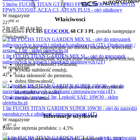
5 litrów FUCHS TITAN GT1 PRO FPW03 5W30 STELLANTIS
FPW9.55535/03, ACEA C3, API SN PLUS - olej silnikowy
W magazynie
Właściwosci
00
zł
227
5 ltr (
45.40
zł
za ltr)
Chłodziwo
FUCHS
ECOCOOL
68 CF 3 PL
posiada następujące
właściwości:
uniwersalne zastosowanie do obróbki tokarskiej, wiercenia,
frezowania i szlifowania,
1 litr FUCHS TITAN GARDEN MIX SL - olej do mieszanek
zapewnia doskonałe wykończenie obrabianych powierzchni,
paliwowych w kosach i pilarkach spalinowych (2T)
optymalne własności zwilżania,
W magazynie
wysoka stabilność emulsji,
97
zł
42
niska skłonność do pienienia,
dobra filtrowalność,
dobre właściwości myjące, pozwalające na utrzymanie
obrabiarki w czystości,
nie zawiera amin.
1 litr FUCHS TITAN GARDEN SUPER 10W30 - olej do narzędzi
ogrodniczych z silnikami czterosuwowymi (4T)
Informacje użytkowe
W magazynie
97
zł
47
Zalecane stężenia produktu: ≥ 4,5%
Temperatura przygotowania roztworu - optymalnie 15 - 20°C