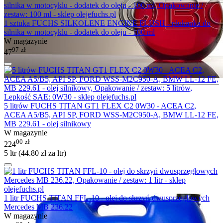
1 sztuka FUCHS SILKOLENE ENGINE FLUSH - płukanka do
silnika w motocyklu - dodatek do oleju - 100 ml
W magazynie
97
zł
47
5 litrów FUCHS TITAN GT1 FLEX C2 0W30 - ACEA C2,
ACEA A5/B5, API SP, FORD WSS-M2C950-A, BMW LL-12 FE,
MB 229.61 - olej silnikowy
W magazynie
00
zł
224
5 ltr (
44.80
zł
za ltr)
1 litr FUCHS TITAN FFL-10 - olej do skrzyń dwusprzęgłowych
Mercedes MB 236.22
W magazynie