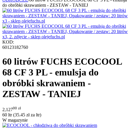
do obróbki skrawaniem - ZESTAW - TANIEJ
KOD:
60123182760
60 litrów FUCHS ECOCOOL
68 CF 3 PL - emulsja do
obróbki skrawaniem -
ZESTAW - TANIEJ
00
zł
2,127
60 ltr (
35.45
zł
za ltr)
W magazynie