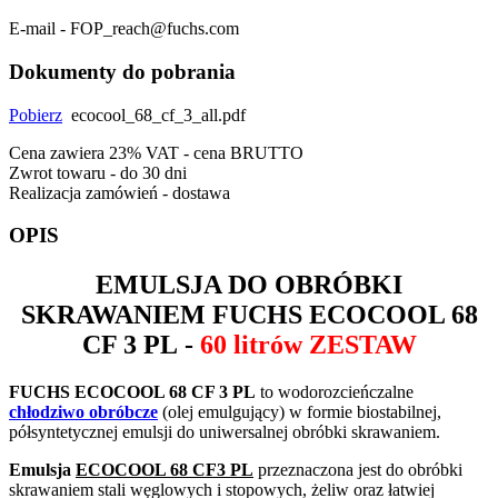
E-mail - FOP_reach@fuchs.com
Dokumenty do pobrania
Pobierz
ecocool_68_cf_3_all.pdf
Cena zawiera 23% VAT - cena BRUTTO
Zwrot towaru - do 30 dni
Realizacja zamówień - dostawa
OPIS
EMULSJA DO OBRÓBKI
SKRAWANIEM
FUCHS ECOCOOL 68
CF 3 PL
-
60 litrów ZESTAW
FUCHS ECOCOOL 68 CF 3 PL
to wodorozcieńczalne
chłodziwo obróbcze
(olej emulgujący) w formie biostabilnej,
półsyntetycznej emulsji do uniwersalnej obróbki skrawaniem.
Emulsja
ECOCOOL 68 CF3 PL
przeznaczona jest do obróbki
skrawaniem stali węglowych i stopowych, żeliw oraz łatwiej