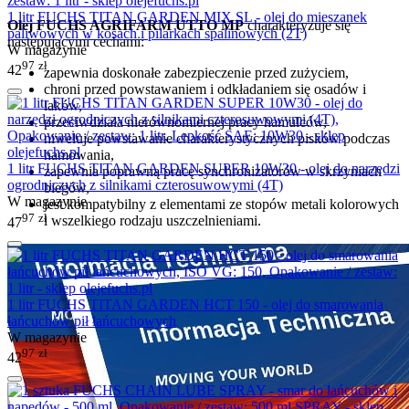
1 litr FUCHS TITAN GARDEN MIX SL - olej do mieszanek
Olej FUCHS AGRIFARM UTTO MP
charakteryzuje się
paliwowych w kosach i pilarkach spalinowych (2T)
następującymi cechami:
W magazynie
97
zł
42
zapewnia doskonałe zabezpieczenie przed zużyciem,
chroni przed powstawaniem i odkładaniem się osadów i
laków,
przeciwdziała nierównomiernej pracy hamulców,
niweluje powstawanie charakterystycznych pisków podczas
hamowania,
1 litr FUCHS TITAN GARDEN SUPER 10W30 - olej do narzędzi
zapewnia poprawną pracę synchronizatorów w skrzyniach
ogrodniczych z silnikami czterosuwowymi (4T)
biegów,
W magazynie
jest kompatybilny z elementami ze stopów metali kolorowych
97
zł
i wszelkiego rodzaju uszczelnieniami.
47
1 litr FUCHS TITAN GARDEN HCT 150 - olej do smarowania
łańcuchów pił łańcuchowych
W magazynie
97
zł
42