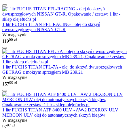
1 litr FUCHS TITAN FFL-RACING - olej do skrzyń
dwusprzęgłowych NISSAN GT-R
W magazynie
00
zł
119
1 litr FUCHS TITAN FFL-7A - olej do skrzyń dwusprzęgłowych
GETRAG z mokrym sprzęgłem MB 239.21
W magazynie
00
zł
157
1 litr FUCHS TITAN ATF 8400 ULV - AW-2 DEXRON ULV
MERCON ULV olej do automatycznych skrzyń biegów
W magazynie
97
zł
97