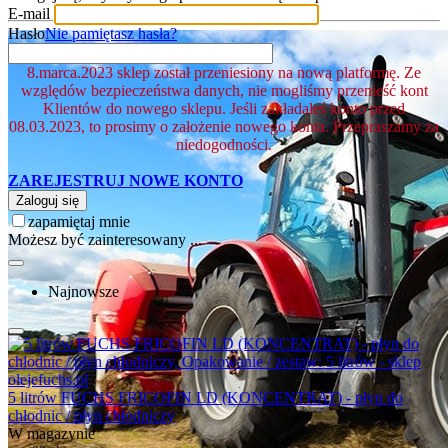
E-mail
Hasło
Nie pamiętasz hasła?
8.marca.2023 sklep został przeniesiony na nową platformę. Ze
względów bezpieczeństwa danych, nie mogliśmy przenieść kont
Klientów do nowego sklepu. Jeśli zakładałeś konto przed
08.03.2023, to prosimy o założenie nowego konta. Przepraszamy za
niedogodności.
ZAREJESTRUJ NOWE KONTO
Zaloguj się
zapamiętaj mnie
Możesz być zainteresowany ...
Najnowsze
5 litrów FUCHS FRICOFIN LD (KONCENTRAT) - płyn do
chłodnic / płyn chłodniczy
W magazynie