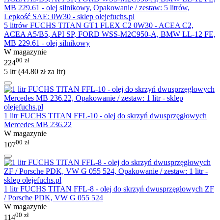
5 litrów FUCHS TITAN GT1 FLEX C2 0W30 - ACEA C2,
ACEA A5/B5, API SP, FORD WSS-M2C950-A, BMW LL-12 FE,
MB 229.61 - olej silnikowy
W magazynie
00
zł
224
5 ltr (
44.80
zł
za ltr)
1 litr FUCHS TITAN FFL-10 - olej do skrzyń dwusprzęgłowych
Mercedes MB 236.22
W magazynie
00
zł
107
1 litr FUCHS TITAN FFL-8 - olej do skrzyń dwusprzęgłowych ZF
/ Porsche PDK, VW G 055 524
W magazynie
00
zł
114