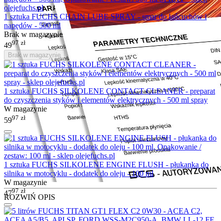
1 sztuka FUCHS CHAIN LUBE SPRAY - smar do łańcuchów i
napędów - 500 ml
Brak w magazynie
97
zł
49
Brak w magazynie
1 sztuka FUCHS SILKOLENE CONTACT CLEANER - preparat
do czyszczenia styków i elementów elektrycznych - 500 ml spray
W magazynie
97
zł
59
1 sztuka FUCHS SILKOLENE ENGINE FLUSH - płukanka do
silnika w motocyklu - dodatek do oleju - 100 ml
W magazynie
97
zł
47
ROZWIŃ OPIS