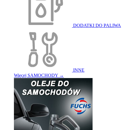
DODATKI DO PALIWA
INNE
Więcej SAMOCHODY
→