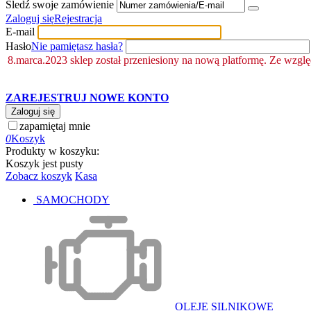
Śledź swoje zamówienie
Zaloguj się
Rejestracja
E-mail
Hasło
Nie pamiętasz hasła?
8.marca.2023 sklep został przeniesiony na nową platformę. Ze wzgl
ZAREJESTRUJ NOWE KONTO
Zaloguj się
zapamiętaj mnie
0
Koszyk
Produkty w koszyku:
Koszyk jest pusty
Zobacz koszyk
Kasa
SAMOCHODY
OLEJE SILNIKOWE