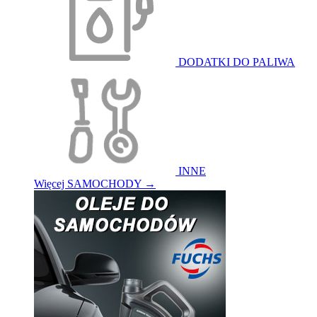
DODATKI DO PALIWA
INNE
Więcej SAMOCHODY
→