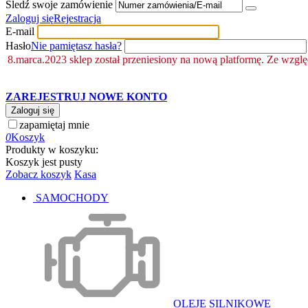
Śledź swoje zamówienie
Zaloguj się
Rejestracja
E-mail
Hasło
Nie pamiętasz hasła?
8.marca.2023 sklep został przeniesiony na nową platformę. Ze wzgl
ZAREJESTRUJ NOWE KONTO
Zaloguj się
zapamiętaj mnie
0
Koszyk
Produkty w koszyku:
Koszyk jest pusty
Zobacz koszyk
Kasa
SAMOCHODY
OLEJE SILNIKOWE