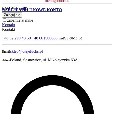
niedogodności.
ROZWIŃ OPIS
ZAREJESTRUJ NOWE KONTO
Zaloguj się
zapamiętaj mnie
Kontakt
Kontakt
+48 32 290 43 50
+48 601500888
Pn-Pt 8:00-16:00
sklep@olejefuchs.pl
Email
Poland, Sosnowiec, ul. Mikołajczyka 63A
Adres