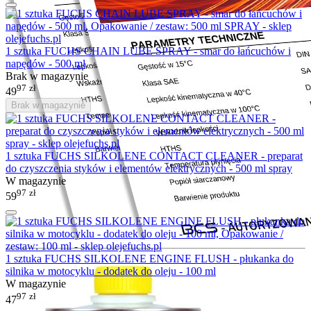
1 sztuka FUCHS CHAIN LUBE SPRAY - smar do łańcuchów i
napędów - 500 ml
Brak w magazynie
97
zł
49
Brak w magazynie
1 sztuka FUCHS SILKOLENE CONTACT CLEANER - preparat
do czyszczenia styków i elementów elektrycznych - 500 ml spray
W magazynie
97
zł
59
1 sztuka FUCHS SILKOLENE ENGINE FLUSH - płukanka do
silnika w motocyklu - dodatek do oleju - 100 ml
W magazynie
97
zł
47