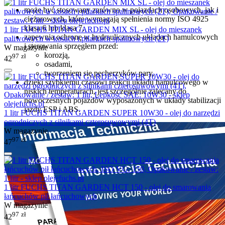
może być stosowany zarówno w pojazdach osobowych, jak i
ciężarowych, które wymagają spełnienia normy ISO 4925
klasa 6 lub klasa 7,
1 litr FUCHS TITAN GARDEN MIX SL - olej do mieszanek
zapewnia ochronę w hydraulicznych układach hamulcowych
paliwowych w kosach i pilarkach spalinowych (2T)
i sterowania sprzęgłem przed:
W magazynie
korozją,
97
zł
42
osadami,
tworzeniem się pęcherzyków pary,
dzięki szybkiemu czasowi reakcji układu hamulcowego w
niskich temperaturach, jest szczególnie zalecany do
nowoczesnych pojazdów wyposażonych w układy stabilizacji
jazdy ESP i ABS.
1 litr FUCHS TITAN GARDEN SUPER 10W30 - olej do narzędzi
ogrodniczych z silnikami czterosuwowymi (4T)
W magazynie
97
zł
47
1 litr FUCHS TITAN GARDEN HCT 150 - olej do smarowania
łańcuchów pił łańcuchowych
W magazynie
97
zł
42