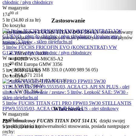
chłodnic / płyn chłodniczy
W magazynie
00
zł
174
Zastosowanie
5 ltr (
34.80
zł
za ltr)
Do koszyka
Płyn hamulcowy FUCHS TITAN DOT 514 LV
rekomendowany
jest do pojazdów wymagających m.in. poniższych norm dla płynów
hamulcowych:
5 litrów FUCHS FRICOFIN EVO (KONCENTRAT) VW
G12EVO - płyn do chłodnic / płyn chłodniczy
BMW QV 34001
W magazynie
FORD WSS-M6C65-A2
00
zł
GM Europa GMW 3356
192
MERCEDES MB 331.0 (A000 989 56 05)
5 ltr (
38.40
zł
za ltr)
PSA S71 2114
Do koszyka
RENAULT 41-02-001/--H
VW TL 766-Y
VW TL 766-Z
5 litrów FUCHS TITAN GT1 PRO FPW03 5W30 STELLANTIS
Właściwości
FPW9.55535/03, ACEA C3, API SN PLUS - olej silnikowy
W magazynie
00
zł
Płyn hamulcowy FUCHS TITAN DOT 514 LV,
dzięki swojej
227
wysokiej jakości i uniwersalności stosowania, posiada następujące
5 ltr (
45.40
zł
za ltr)
cechy: