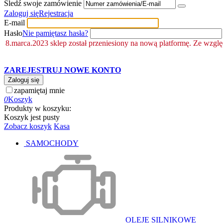
Śledź swoje zamówienie
Zaloguj się
Rejestracja
E-mail
Hasło
Nie pamiętasz hasła?
8.marca.2023 sklep został przeniesiony na nową platformę. Ze wzgl
ZAREJESTRUJ NOWE KONTO
Zaloguj się
zapamiętaj mnie
0
Koszyk
Produkty w koszyku:
Koszyk jest pusty
Zobacz koszyk
Kasa
SAMOCHODY
OLEJE SILNIKOWE