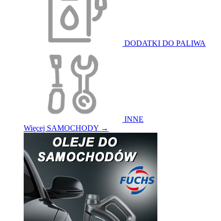
DODATKI DO PALIWA
INNE
Więcej SAMOCHODY
→