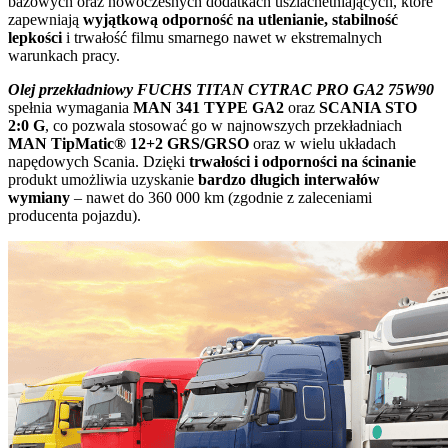
bazowych oraz nowoczesnych dodatkach uszlachetniających, które
zapewniają
wyjątkową odporność na utlenianie, stabilność
lepkości
i trwałość filmu smarnego nawet w ekstremalnych
warunkach pracy.
Olej przekładniowy FUCHS TITAN CYTRAC PRO GA2 75W90
spełnia wymagania
MAN 341 TYPE GA2
oraz
SCANIA STO
2:0 G
, co pozwala stosować go w najnowszych przekładniach
MAN TipMatic® 12+2 GRS/GRSO
oraz w wielu układach
napędowych Scania. Dzięki
trwałości i odporności na ścinanie
produkt umożliwia uzyskanie
bardzo długich interwałów
wymiany
– nawet do 360 000 km (zgodnie z zaleceniami
producenta pojazdu).