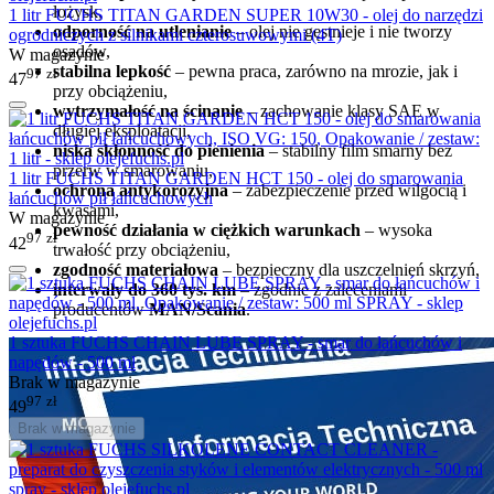
łożysk,
1 litr FUCHS TITAN GARDEN SUPER 10W30 - olej do narzędzi
odporność na utlenianie
– olej nie gęstnieje i nie tworzy
ogrodniczych z silnikami czterosuwowymi (4T)
osadów,
W magazynie
stabilna lepkość
– pewna praca, zarówno na mrozie, jak i
97
zł
47
przy obciążeniu,
wytrzymałość na ścinanie
– zachowanie klasy SAE w
długiej eksploatacji,
niska skłonność do pienienia
– stabilny film smarny bez
przerw w smarowaniu,
1 litr FUCHS TITAN GARDEN HCT 150 - olej do smarowania
ochrona antykorozyjna
– zabezpieczenie przed wilgocią i
łańcuchów pił łańcuchowych
kwasami,
W magazynie
pewność działania w ciężkich warunkach
– wysoka
97
zł
42
trwałość przy obciążeniu,
zgodność materiałowa
– bezpieczny dla uszczelnień skrzyń,
interwały do 360 tys. km
– zgodnie z zaleceniami
producentów
MAN/Scania
.
1 sztuka FUCHS CHAIN LUBE SPRAY - smar do łańcuchów i
napędów - 500 ml
Brak w magazynie
97
zł
49
Brak w magazynie