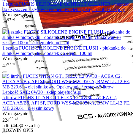
1 sztuka FUCHS SILKOLENE CONTACT CLEANER - preparat
do czyszczenia styków i elementów elektrycznych - 500 ml spray
W magazynie
97
zł
59
1 sztuka FUCHS SILKOLENE ENGINE FLUSH - płukanka do
silnika w motocyklu - dodatek do oleju - 100 ml
W magazynie
97
zł
47
5 litrów FUCHS TITAN GT1 FLEX C2 0W30 - ACEA C2,
ACEA A5/B5, API SP, FORD WSS-M2C950-A, BMW LL-12 FE,
MB 229.61 - olej silnikowy
W magazynie
00
zł
224
5 ltr (
44.80
zł
za ltr)
ROZWIŃ OPIS