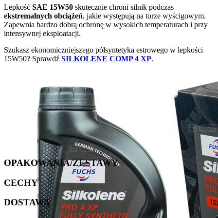
Lepkość
SAE 15W50
skutecznie chroni silnik podczas
ekstremalnych obciążeń
, jakie występują na torze wyścigowym.
Zapewnia bardzo dobrą ochronę w wysokich temperaturach i przy
intensywnej eksploatacji.
Szukasz ekonomiczniejszego półsyntetyka estrowego w lepkości
15W50? Sprawdź
SILKOLENE COMP 4 XP
.
OPAKOWANIA/ZESTAWY
CECHY
DOSTAWA