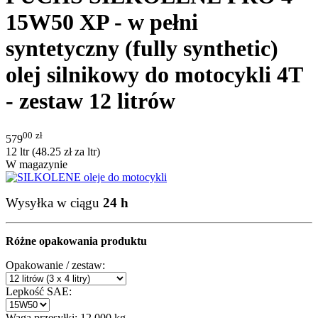
15W50 XP - w pełni
syntetyczny (fully synthetic)
olej silnikowy do motocykli 4T
- zestaw 12 litrów
00
zł
579
12 ltr (
48.25
zł
za ltr)
W magazynie
Wysyłka w ciągu
24 h
Różne opakowania produktu
Opakowanie / zestaw:
Lepkość SAE:
Waga przesyłki:
12.000 kg