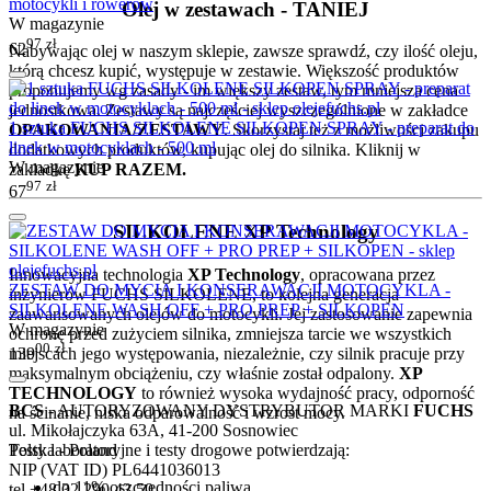
motocykli i rowerów
Olej w zestawach - TANIEJ
W magazynie
97
zł
62
Nabywając olej w naszym sklepie, zawsze sprawdź, czy ilość oleju,
którą chcesz kupić, występuje w zestawie. Większość produktów
proponujemy wg zasady - im większy zestaw, tym mniejsza cena
jednostkowa. Zestawy są najczęściej wyszczególnione w zakładce
1 sztuka FUCHS SILKOLENE SILKOPEN SPRAY - preparat do
OPAKOWANIA/ZESTAWY
. Skorzystaj też z możliwości zakupu
linek w motocyklach - 500 ml
dodatkowych produktów, kupując olej do silnika. Kliknij w
W magazynie
zakładkę
KUP RAZEM.
97
zł
67
SILKOLENE XP Technology
Innowacyjna technologia
XP Technology
, opracowana przez
ZESTAW DO MYCIA I KONSERAWACJI MOTOCYKLA -
inżynierów FUCHS SILKOLENE, to kolejna generacja
SILKOLENE WASH OFF + PRO PREP + SILKOPEN
zaawansowanych olejów do motocykli. Jej zastosowanie zapewnia
W magazynie
ochronę przed zużyciem silnika, zmniejsza tarcie we wszystkich
00
zł
miejscach jego występowania, niezależnie, czy silnik pracuje przy
139
maksymalnym obciążeniu, czy właśnie został odpalony.
XP
TECHNOLOGY
to również wysoka wydajność pracy, odporność
BCS
- AUTORYZOWANY DYSTRYBUTOR MARKI
FUCHS
na ścinanie, niska odparowalność i wzrost mocy.
ul. Mikołajczyka 63A, 41-200 Sosnowiec
Testy laboratoryjne i testy drogowe potwierdzają:
Polska - Poland
NIP (VAT ID) PL6441036013
do 11% oszczędności paliwa
tel +48 32 290 43 50