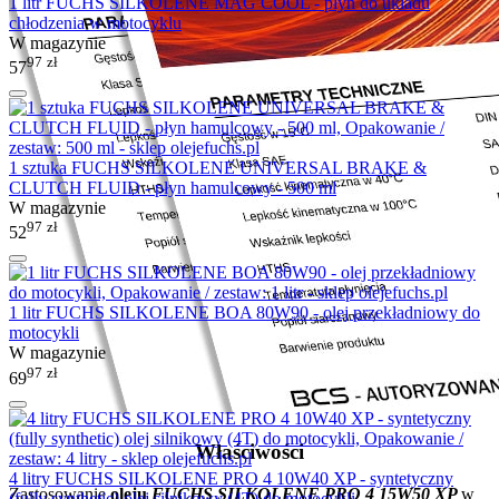
1 litr FUCHS SILKOLENE MAG COOL - płyn do układu
chłodzenia w motocyklu
W magazynie
97
zł
57
1 sztuka FUCHS SILKOLENE UNIVERSAL BRAKE &
CLUTCH FLUID - płyn hamulcowy - 500 ml
W magazynie
97
zł
52
1 litr FUCHS SILKOLENE BOA 80W90 - olej przekładniowy do
motocykli
W magazynie
97
zł
69
Właściwości
4 litry FUCHS SILKOLENE PRO 4 10W40 XP - syntetyczny
Zastosowanie
oleju
FUCHS SILKOLENE PRO 4 15W50 XP
w
(fully synthetic) olej silnikowy (4T) do motocykli