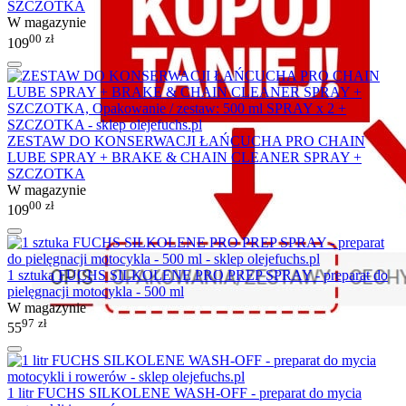
SZCZOTKA
W magazynie
00
zł
109
ZESTAW DO KONSERWACJI ŁAŃCUCHA PRO CHAIN
LUBE SPRAY + BRAKE & CHAIN CLEANER SPRAY +
SZCZOTKA
W magazynie
00
zł
109
1 sztuka FUCHS SILKOLENE PRO PREP SPRAY - preparat do
pielęgnacji motocykla - 500 ml
W magazynie
97
zł
55
1 litr FUCHS SILKOLENE WASH-OFF - preparat do mycia