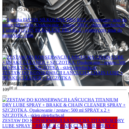
00
zł
199
4 ltr (
49.75
zł
za ltr)
1 sztuka FUCHS SILKOLENE PRO RG2 - syntetyczny smar do
motocykli - 500g
W magazynie
97
zł
84
ZESTAW DO KONSERWACJI ŁAŃCUCHA CHAIN LUBE +
BRAKE CLEANER + SZCZOTKA
W magazynie
00
zł
109
ZESTAW DO KONSERWACJI ŁAŃCUCHA TITANIUM DRY
LUBE SPRAY + BRAKE & CHAIN CLEANER SPRAY +