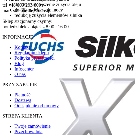
do 18% zmniejszenie zużycia oleju
tel +48 609 203 600
do 3% zwiększenie mocy
mail: sklep@olejefuchs.pl
redukcję zużycia elementów silnika
Sklep stacjonarny czynny:
poniedziałek - piątek - 8.00 : 16.00
INFORMACJE
Kontakt
Regulamin sklepu
Polityka prywatności
Blog
Infocenter
O nas
PRZY ZAKUPIE
Płatność
Dostawa
Odstąpienie od umowy
STREFA KLIENTA
Twoje zamówienie
Przechowalnia