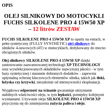
OPIS
OLEJ SILNIKOWY DO MOTOCYKLI
FUCHS SILKOLENE PRO 4 15W50 XP
–
12 litrów ZESTAW
FUCHS SILKOLENE PRO 4 15W50 XP
to oparty na estrach, w
pełni syntetyczny (FULLY SYNTHETIC)
olej silnikowy
do
silników 4-suwowych (4T) w motocyklach, dedykowany do mocno
obciążonych silników.
Olej silnikowy SILKOLENE PRO 4 15W50 XP
dzięki
zastosowaniu zaawansowanej technologii
XP TECHNOLOGY
oraz wyselekcjonowanych składników najwyższej jakości - w tym
bazy syntetycznej i starannie dobranych dodatków - zapewnia
optymalną ochronę kluczowych elementów silnika, takich jak
tłoki,
łożyska czy krzywki
, niezależnie od intensywności eksploatacji.
Wyjątkowa
odporność na ścinanie
gwarantuje utrzymanie
stabilnych właściwości oleju, w tym
lepkości
, pomiędzy kolejnymi
wymianami. Używanie oleju
SILKOLENE PRO 4 15W50 XP
przyczynia się do zmniejszenia
zużycia paliwa i oleju
.