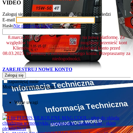
VIDEO
Zaloguj się, abyśmy mogli powiadomić Cię o odpowiedzi
E-mail
Hasło
Nie pamiętasz hasła?
8.marca.2023 sklep został przeniesiony na nową platformę. Ze
względów bezpieczeństwa danych, nie mogliśmy przenieść kont
Klientów do nowego sklepu. Jeśli zakładałeś konto przed
08.03.2023, to prosimy o założenie nowego konta. Przepraszamy za
niedogodności.
ZAREJESTRUJ NOWE KONTO
Zaloguj się
zapamiętaj mnie
Możesz być zainteresowany ...
Warte uwagi