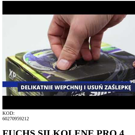
KOD:
60270959212
FUCHS SILKOLENE PRO 4