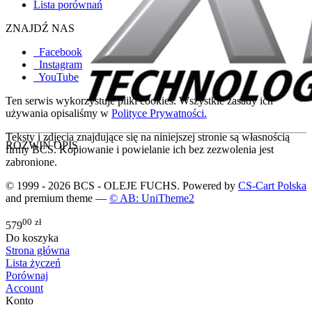
Lista porównań
ZNAJDŹ NAS
Facebook
Instagram
YouTube
Ten serwis wykorzystuje pliki cookies. Wszystkie zasady ich
używania opisaliśmy w
Polityce Prywatności.
Teksty i zdjęcia znajdujące się na niniejszej stronie są własnością
ROZWIŃ OPIS
firmy BCS. Kopiowanie i powielanie ich bez zezwolenia jest
zabronione.
© 1999 - 2026 BCS - OLEJE FUCHS. Powered by
CS-Cart Polska
and premium theme —
© AB: UniTheme2
00
zł
579
Do koszyka
Strona główna
Lista życzeń
Porównaj
Account
Konto