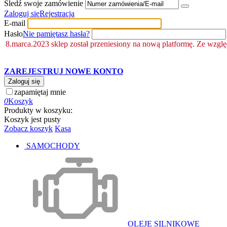
Śledź swoje zamówienie
Zaloguj się
Rejestracja
E-mail
Hasło
Nie pamiętasz hasła?
8.marca.2023 sklep został przeniesiony na nową platformę. Ze wzgl
ZAREJESTRUJ NOWE KONTO
Zaloguj się
zapamiętaj mnie
0
Koszyk
Produkty w koszyku:
Koszyk jest pusty
Zobacz koszyk
Kasa
SAMOCHODY
OLEJE SILNIKOWE