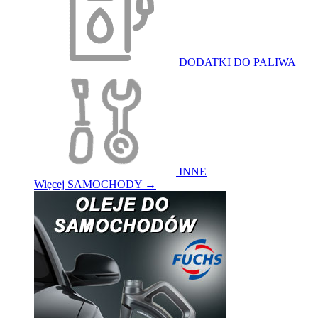
DODATKI DO PALIWA
INNE
Więcej SAMOCHODY
→