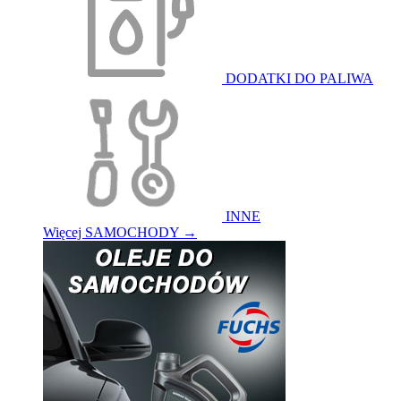
DODATKI DO PALIWA
INNE
Więcej SAMOCHODY
→