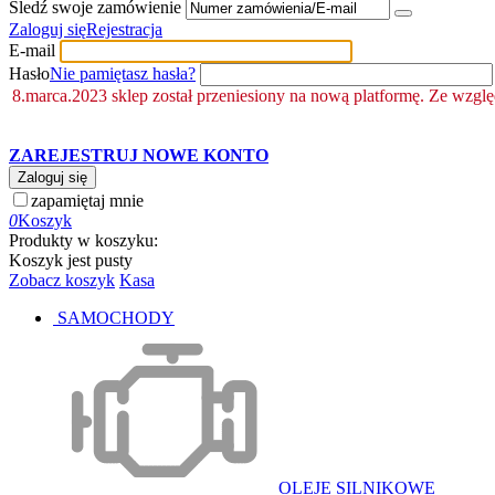
Śledź swoje zamówienie
Zaloguj się
Rejestracja
E-mail
Hasło
Nie pamiętasz hasła?
8.marca.2023 sklep został przeniesiony na nową platformę. Ze wzgl
ZAREJESTRUJ NOWE KONTO
Zaloguj się
zapamiętaj mnie
0
Koszyk
Produkty w koszyku:
Koszyk jest pusty
Zobacz koszyk
Kasa
SAMOCHODY
OLEJE SILNIKOWE