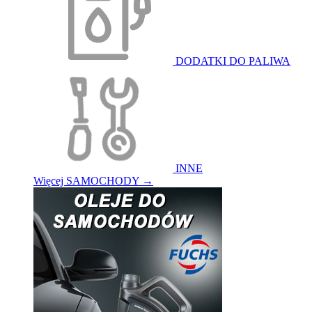
DODATKI DO PALIWA
INNE
Więcej SAMOCHODY
→