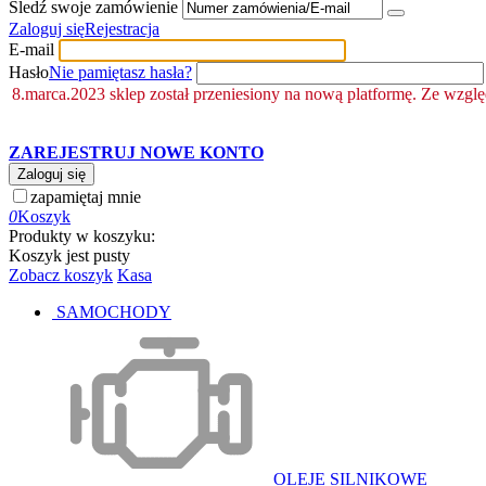
Śledź swoje zamówienie
Zaloguj się
Rejestracja
E-mail
Hasło
Nie pamiętasz hasła?
8.marca.2023 sklep został przeniesiony na nową platformę. Ze wzgl
ZAREJESTRUJ NOWE KONTO
Zaloguj się
zapamiętaj mnie
0
Koszyk
Produkty w koszyku:
Koszyk jest pusty
Zobacz koszyk
Kasa
SAMOCHODY
OLEJE SILNIKOWE