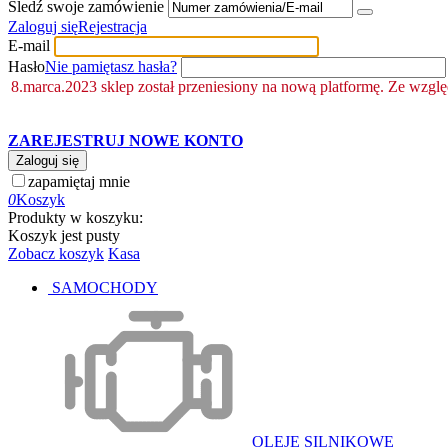
Śledź swoje zamówienie
Zaloguj się
Rejestracja
E-mail
Hasło
Nie pamiętasz hasła?
8.marca.2023 sklep został przeniesiony na nową platformę. Ze wzgl
ZAREJESTRUJ NOWE KONTO
Zaloguj się
zapamiętaj mnie
0
Koszyk
Produkty w koszyku:
Koszyk jest pusty
Zobacz koszyk
Kasa
SAMOCHODY
OLEJE SILNIKOWE