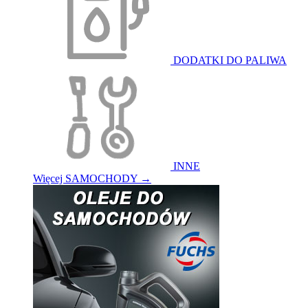
DODATKI DO PALIWA
INNE
Więcej SAMOCHODY
→