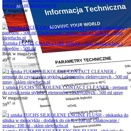
łańcuchów pił łańcuchowych
W magazynie
97
zł
42
1 sztuka FUCHS CHAIN LUBE SPRAY - smar do łańcuchów i
napędów - 500 ml
Brak w magazynie
97
zł
49
Brak w magazynie
1 sztuka FUCHS SILKOLENE CONTACT CLEANER - preparat
do czyszczenia styków i elementów elektrycznych - 500 ml spray
W magazynie
97
zł
59
1 sztuka FUCHS SILKOLENE ENGINE FLUSH - płukanka do