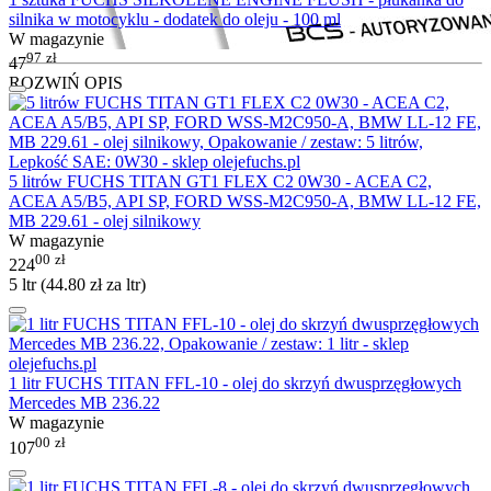
silnika w motocyklu - dodatek do oleju - 100 ml
W magazynie
97
zł
47
ROZWIŃ OPIS
5 litrów FUCHS TITAN GT1 FLEX C2 0W30 - ACEA C2,
ACEA A5/B5, API SP, FORD WSS-M2C950-A, BMW LL-12 FE,
MB 229.61 - olej silnikowy
W magazynie
00
zł
224
5 ltr (
44.80
zł
za ltr)
1 litr FUCHS TITAN FFL-10 - olej do skrzyń dwusprzęgłowych
Mercedes MB 236.22
W magazynie
00
zł
107