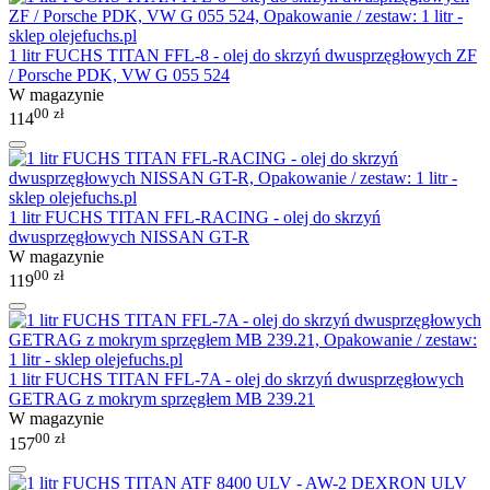
1 litr FUCHS TITAN FFL-8 - olej do skrzyń dwusprzęgłowych ZF
/ Porsche PDK, VW G 055 524
W magazynie
00
zł
114
1 litr FUCHS TITAN FFL-RACING - olej do skrzyń
dwusprzęgłowych NISSAN GT-R
W magazynie
00
zł
119
1 litr FUCHS TITAN FFL-7A - olej do skrzyń dwusprzęgłowych
GETRAG z mokrym sprzęgłem MB 239.21
W magazynie
00
zł
157