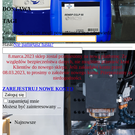
DOSTAWA
TAGI
Zaloguj się, abyśmy mogli powiadomić Cię o odpowiedzi
E-mail
Hasło
Nie pamiętasz hasła?
8.marca.2023 sklep został przeniesiony na nową platformę. Ze
względów bezpieczeństwa danych, nie mogliśmy przenieść kont
Klientów do nowego sklepu. Jeśli zakładałeś konto przed
08.03.2023, to prosimy o założenie nowego konta. Przepraszamy za
niedogodności.
ZAREJESTRUJ NOWE KONTO
Zaloguj się
zapamiętaj mnie
Możesz być zainteresowany ...
Najnowsze