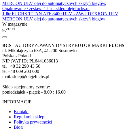
1 litr FUCHS TITAN ATF 8400 ULV - AW-2 DEXRON ULV
MERCON ULV olej do automatycznych skrzyń biegów
W magazynie
97
zł
97
BCS
- AUTORYZOWANY DYSTRYBUTOR MARKI
FUCHS
ul. Mikołajczyka 63A, 41-200 Sosnowiec
Polska - Poland
NIP (VAT ID) PL6441036013
tel +48 32 290 43 50
tel +48 609 203 600
mail: sklep@olejefuchs.pl
Sklep stacjonarny czynny:
poniedziałek - piątek - 8.00 : 16.00
INFORMACJE
Kontakt
Regulamin sklepu
Polityka prywatności
Blog