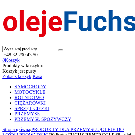
+48 32 290 43 50
0
Koszyk
Produkty w koszyku:
Koszyk jest pusty
Zobacz koszyk
Kasa
SAMOCHODY
MOTOCYKLE
ROLNICTWO
CIĘŻARÓWKI
SPRZĘT CIEŻKI
PRZEMYSŁ
PRZEMYSŁ SPOŻYWCZY
Strona główna
/
PRODUKTY DLA PRZEMYSŁU
/
OLEJE DO
ŁOŻY I PROWADNIC
/
20 litrów FUCHS RENEP CGLP 68 - olej