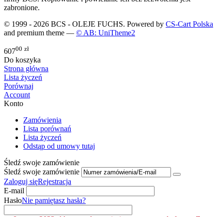
zabronione.
© 1999 - 2026 BCS - OLEJE FUCHS. Powered by
CS-Cart Polska
and premium theme —
© AB: UniTheme2
00
zł
607
Do koszyka
Strona główna
Lista życzeń
Porównaj
Account
Konto
Zamówienia
Lista porównań
Lista życzeń
Odstąp od umowy tutaj
Śledź swoje zamówienie
Śledź swoje zamówienie
Zaloguj się
Rejestracja
E-mail
Hasło
Nie pamiętasz hasła?