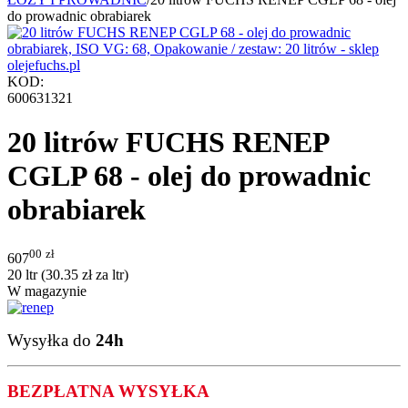
do prowadnic obrabiarek
KOD:
600631321
20 litrów FUCHS RENEP
CGLP 68 - olej do prowadnic
obrabiarek
00
zł
607
20 ltr (
30.35
zł
za ltr)
W magazynie
Wysyłka do
24h
BEZPŁATNA WYSYŁKA