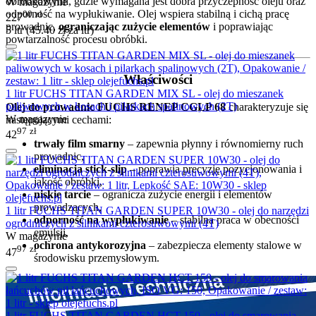
obróbkowymi, gdzie wymagana jest dobra przyczepność oleju oraz
W magazynie
odporność na wypłukiwanie. Olej wspiera stabilną i cichą pracę
00
zł
227
prowadnic,
ograniczając zużycie elementów
i poprawiając
5 ltr (
45.40
zł
za ltr)
powtarzalność procesu obróbki.
Właściwości
1 litr FUCHS TITAN GARDEN MIX SL - olej do mieszanek
paliwowych w kosach i pilarkach spalinowych (2T)
Olej do prowadnic FUCHS RENEP CGLP 68
charakteryzuje się
W magazynie
następującymi cechami:
97
zł
42
trwały film smarny
– zapewnia płynny i równomierny ruch
prowadnic,
eliminacja stick-slip
– poprawia precyzję pozycjonowania i
jakość obróbki,
niskie tarcie
– ogranicza zużycie energii i elementów
prowadzących,
1 litr FUCHS TITAN GARDEN SUPER 10W30 - olej do narzędzi
odporność na wypłukiwanie
– stabilna praca w obecności
ogrodniczych z silnikami czterosuwowymi (4T)
emulsji,
W magazynie
ochrona antykorozyjna
– zabezpiecza elementy stalowe w
97
zł
47
środowisku przemysłowym.
1 litr FUCHS TITAN GARDEN HCT 150 - olej do smarowania