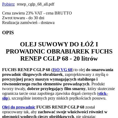
Pobierz
renep_cglp_68_all.pdf
Cena zawiera 23% VAT - cena BRUTTO
Zwrot towaru - do 30 dni
Realizacja zamówień - dostawa
OPIS
OLEJ SUWOWY DO ŁÓŻ I
PROWADNIC OBRABIAREK
FUCHS
RENEP CGLP 68
- 20 litrów
FUCHS RENEP CGLP 68
(
ISO VG 68
) to olej
do smarowania
prowadnic ślizgowych obrabiarek
, zaprojektowany z myślą o
precyzyjnej pracy maszyn wymagających stabilnego i
równomiernego ruchu elementów prowadzących
. Produkt
tworzy trwały,
dobrze przylegający film smarny
, który skutecznie
ogranicza tarcie oraz zapobiega zjawisku drgań ciernych (
stick-
slip
), szczególnie istotnych przy niskich prędkościach posuwu.
Olej do prowadnic
FUCHS RENEP CGLP 68
został
opracowany tak, aby
zachować swoje właściwości również w
obecności wodnych cieczy obróbkowych
, nie ulegając