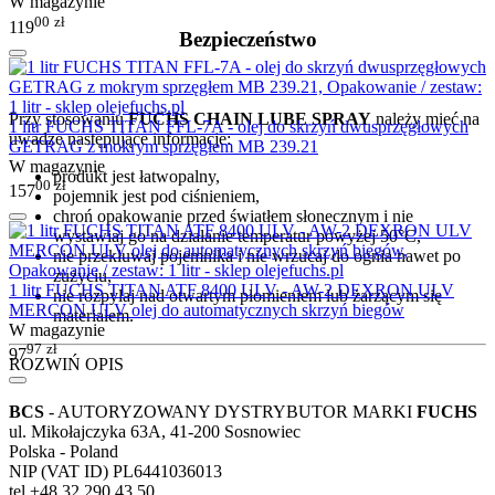
W magazynie
00
zł
119
Bezpieczeństwo
Przy stosowaniu
FUCHS CHAIN LUBE SPRAY
należy mieć na
1 litr FUCHS TITAN FFL-7A - olej do skrzyń dwusprzęgłowych
uwadze następujące informacje:
GETRAG z mokrym sprzęgłem MB 239.21
W magazynie
produkt jest łatwopalny,
00
zł
157
pojemnik jest pod ciśnieniem,
chroń opakowanie przed światłem słonecznym i nie
wystawiaj go na działanie temperatur powyżej 50°C,
nie przekłuwaj pojemnika i nie wrzucaj do ognia nawet po
zużyciu,
1 litr FUCHS TITAN ATF 8400 ULV - AW-2 DEXRON ULV
nie rozpylaj nad otwartym płomieniem lub żarzącym się
MERCON ULV olej do automatycznych skrzyń biegów
materiałem.
W magazynie
97
zł
97
ROZWIŃ OPIS
BCS
- AUTORYZOWANY DYSTRYBUTOR MARKI
FUCHS
ul. Mikołajczyka 63A, 41-200 Sosnowiec
Polska - Poland
NIP (VAT ID) PL6441036013
tel +48 32 290 43 50