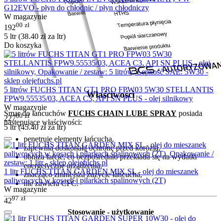
G12EVO - płyn do chłodnic / płyn chłodniczy
W magazynie
00
zł
192
5 ltr (
38.40
zł
za ltr)
Do koszyka
5 litrów FUCHS TITAN GT1 PRO FPW03 5W30 STELLANTIS
Właściwości
FPW9.55535/03, ACEA C3, API SN PLUS - olej silnikowy
W magazynie
Smar do łańcuchów
FUCHS CHAIN LUBE SPRAY
posiada
00
zł
227
następujące właściwości:
5 ltr (
45.40
zł
za ltr)
penetruje elementy łańcucha,
zapewnia doskonałą ochronę przed korozją,
obniża tarcie, co bezpośrednio przekłada się na wydatki
energetyczne urządzenia,
1 litr FUCHS TITAN GARDEN MIX SL - olej do mieszanek
znacząco zmniejsza zużycie łańcucha,
paliwowych w kosach i pilarkach spalinowych (2T)
nie zawiera CFC.
W magazynie
97
zł
42
Stosowanie - użytkowanie