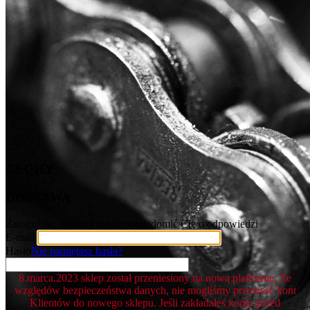
CECHY
DOSTAWA
Zaloguj się, abyśmy mogli powiadomić Cię o odpowiedzi
E-mail
Hasło
Nie pamiętasz hasła?
8.marca.2023 sklep został przeniesiony na nową platformę. Ze
względów bezpieczeństwa danych, nie mogliśmy przenieść kont
Klientów do nowego sklepu. Jeśli zakładałeś konto przed