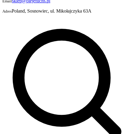
sklep@olejefuchs.pl
Email
Poland, Sosnowiec, ul. Mikołajczyka 63A
Adres