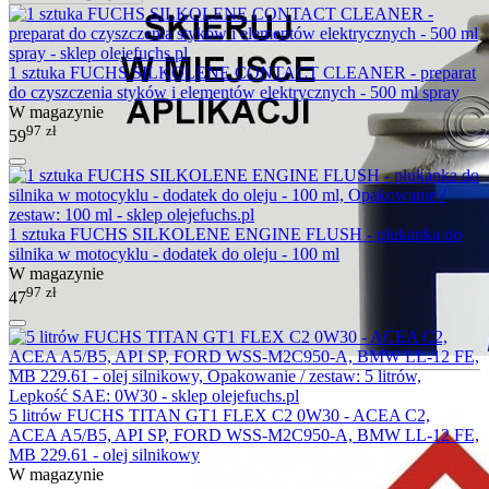
1 sztuka FUCHS SILKOLENE CONTACT CLEANER - preparat
do czyszczenia styków i elementów elektrycznych - 500 ml spray
W magazynie
97
zł
59
1 sztuka FUCHS SILKOLENE ENGINE FLUSH - płukanka do
silnika w motocyklu - dodatek do oleju - 100 ml
W magazynie
97
zł
47
5 litrów FUCHS TITAN GT1 FLEX C2 0W30 - ACEA C2,
ACEA A5/B5, API SP, FORD WSS-M2C950-A, BMW LL-12 FE,
MB 229.61 - olej silnikowy
W magazynie