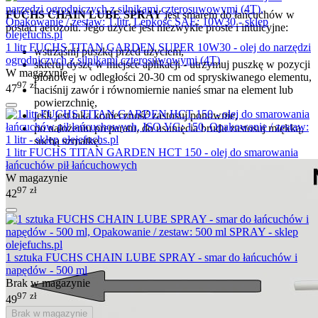
FUCHS CHAIN LUBE SPRAY
jest smarem do łańcuchów w
postaci aerozolu. Jego użycie jest niezwykle proste i intuicyjne:
1 litr FUCHS TITAN GARDEN SUPER 10W30 - olej do narzędzi
wstrząśnij puszką przed użyciem,
ogrodniczych z silnikami czterosuwowymi (4T)
skieruj dyszę w miejsce aplikacji - utrzymuj puszkę w pozycji
W magazynie
pionowej w odległości 20-30 cm od spryskiwanego elementu,
97
zł
47
naciśnij zawór i równomiernie nanieś smar na element lub
powierzchnię,
jeśli jest taka konieczność zastosuj ponownie,
po nałożeniu preparatu, do usunięcia brudu zastosuj miękką,
suchą szmatkę.
1 litr FUCHS TITAN GARDEN HCT 150 - olej do smarowania
łańcuchów pił łańcuchowych
W magazynie
97
zł
42
1 sztuka FUCHS CHAIN LUBE SPRAY - smar do łańcuchów i
napędów - 500 ml
Brak w magazynie
97
zł
49
Brak w magazynie