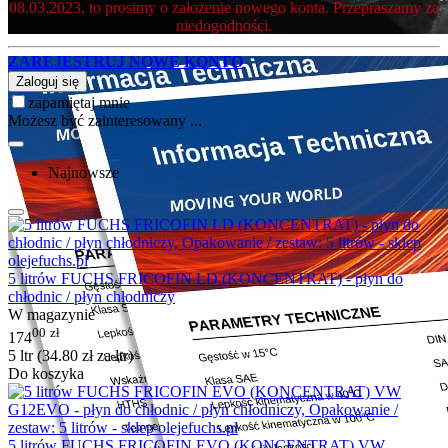
08.03.2023, to prosimy o założenie nowego konta. Przepraszamy za
niedogodności.
ZAREJESTRUJ NOWE KONTO
Zaloguj się
zapamiętaj mnie
Możesz być zainteresowany ...
Najnowsze
5 litrów FUCHS FRICOFIN LD (KONCENTRAT) - płyn do
chłodnic / płyn chłodniczy
W magazynie
00
zł
174
5 ltr (
34.80
zł
za ltr)
Do koszyka
5 litrów FUCHS FRICOFIN EVO (KONCENTRAT) VW