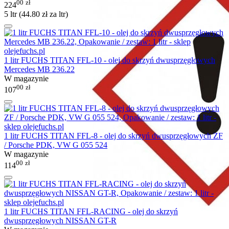
00
zł
224
5 ltr (
44.80
zł
za ltr)
1 litr FUCHS TITAN FFL-10 - olej do skrzyń dwusprzęgłowych
Mercedes MB 236.22
W magazynie
00
zł
107
1 litr FUCHS TITAN FFL-8 - olej do skrzyń dwusprzęgłowych ZF
/ Porsche PDK, VW G 055 524
W magazynie
00
zł
114
1 litr FUCHS TITAN FFL-RACING - olej do skrzyń
dwusprzęgłowych NISSAN GT-R