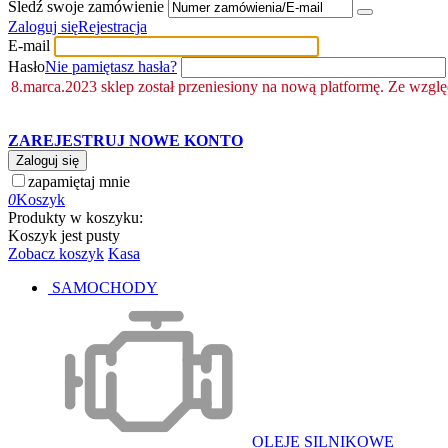
Śledź swoje zamówienie
Zaloguj się
Rejestracja
E-mail
Hasło
Nie pamiętasz hasła?
8.marca.2023 sklep został przeniesiony na nową platformę. Ze wzgl
ZAREJESTRUJ NOWE KONTO
Zaloguj się
zapamiętaj mnie
0
Koszyk
Produkty w koszyku:
Koszyk jest pusty
Zobacz koszyk
Kasa
SAMOCHODY
OLEJE SILNIKOWE