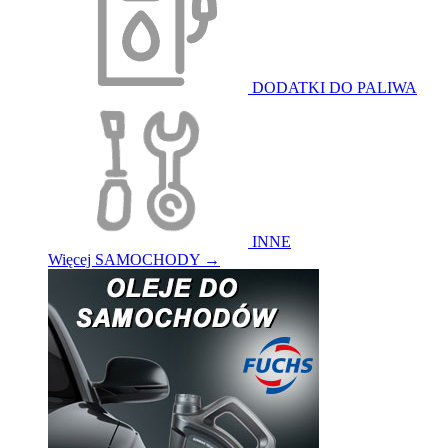
DODATKI DO PALIWA
INNE
Więcej SAMOCHODY
→