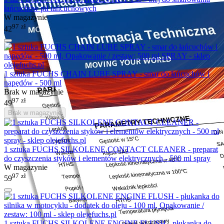
łańcuchów pił łańcuchowych
W magazynie
97
zł
42
1 sztuka FUCHS CHAIN LUBE SPRAY - smar do łańcuchów i
napędów - 500 ml
Brak w magazynie
97
zł
49
Brak w magazynie
1 sztuka FUCHS SILKOLENE CONTACT CLEANER - preparat
do czyszczenia styków i elementów elektrycznych - 500 ml spray
W magazynie
97
zł
59
1 sztuka FUCHS SILKOLENE ENGINE FLUSH - płukanka do