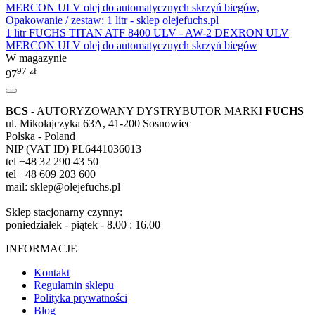
1 litr FUCHS TITAN ATF 8400 ULV - AW-2 DEXRON ULV
MERCON ULV olej do automatycznych skrzyń biegów
W magazynie
97
zł
97
BCS
- AUTORYZOWANY DYSTRYBUTOR MARKI
FUCHS
ul. Mikołajczyka 63A, 41-200 Sosnowiec
Polska - Poland
NIP (VAT ID) PL6441036013
tel +48 32 290 43 50
tel +48 609 203 600
mail: sklep@olejefuchs.pl
Sklep stacjonarny czynny:
poniedziałek - piątek - 8.00 : 16.00
INFORMACJE
Kontakt
Regulamin sklepu
Polityka prywatności
Blog