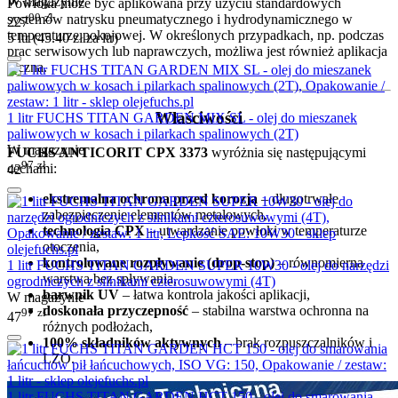
W magazynie
Powłoka może być aplikowana przy użyciu standardowych
00
zł
systemów natrysku pneumatycznego i hydrodynamicznego w
227
temperaturze pokojowej. W określonych przypadkach, np. podczas
5 ltr (
45.40
zł
za ltr)
prac serwisowych lub naprawczych, możliwa jest również aplikacja
ręczna.
Właściwości
1 litr FUCHS TITAN GARDEN MIX SL - olej do mieszanek
paliwowych w kosach i pilarkach spalinowych (2T)
W magazynie
FUCHS ANTICORIT CPX 3373
wyróżnia się następującymi
97
zł
cechami:
42
ekstremalna ochrona przed korozją
– długotrwałe
zabezpieczenie elementów metalowych,
technologia CPX
– utwardzanie powłoki w temperaturze
otoczenia,
kontrolowane rozpływanie (drop-stop)
– równomierna
1 litr FUCHS TITAN GARDEN SUPER 10W30 - olej do narzędzi
warstwa bez spływania,
ogrodniczych z silnikami czterosuwowymi (4T)
barwnik UV
– łatwa kontrola jakości aplikacji,
W magazynie
doskonała przyczepność
– stabilna warstwa ochronna na
97
zł
47
różnych podłożach,
100% składników aktywnych
– brak rozpuszczalników i
LZO.
1 litr FUCHS TITAN GARDEN HCT 150 - olej do smarowania