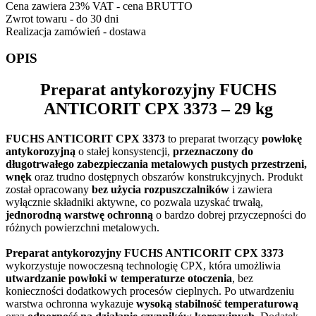
Cena zawiera 23% VAT - cena BRUTTO
Zwrot towaru - do 30 dni
Realizacja zamówień - dostawa
OPIS
Preparat antykorozyjny
FUCHS
ANTICORIT CPX 3373
– 29 kg
FUCHS ANTICORIT CPX 3373
to preparat tworzący
powłokę
antykorozyjną
o stałej konsystencji,
przeznaczony do
długotrwałego zabezpieczania metalowych pustych przestrzeni,
wnęk
oraz trudno dostępnych obszarów konstrukcyjnych. Produkt
został opracowany
bez użycia rozpuszczalników
i zawiera
wyłącznie składniki aktywne, co pozwala uzyskać trwałą,
jednorodną warstwę ochronną
o bardzo dobrej przyczepności do
różnych powierzchni metalowych.
Preparat antykorozyjny FUCHS ANTICORIT CPX 3373
wykorzystuje nowoczesną technologię CPX, która umożliwia
utwardzanie powłoki w temperaturze otoczenia
, bez
konieczności dodatkowych procesów cieplnych. Po utwardzeniu
warstwa ochronna wykazuje
wysoką stabilność temperaturową