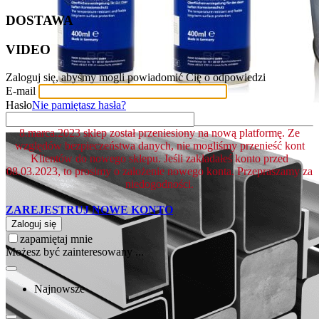
DOSTAWA
VIDEO
Zaloguj się, abyśmy mogli powiadomić Cię o odpowiedzi
E-mail
Hasło
Nie pamiętasz hasła?
8.marca.2023 sklep został przeniesiony na nową platformę. Ze
względów bezpieczeństwa danych, nie mogliśmy przenieść kont
Klientów do nowego sklepu. Jeśli zakładałeś konto przed
08.03.2023, to prosimy o założenie nowego konta. Przepraszamy za
niedogodności.
ZAREJESTRUJ NOWE KONTO
Zaloguj się
zapamiętaj mnie
Możesz być zainteresowany ...
Najnowsze