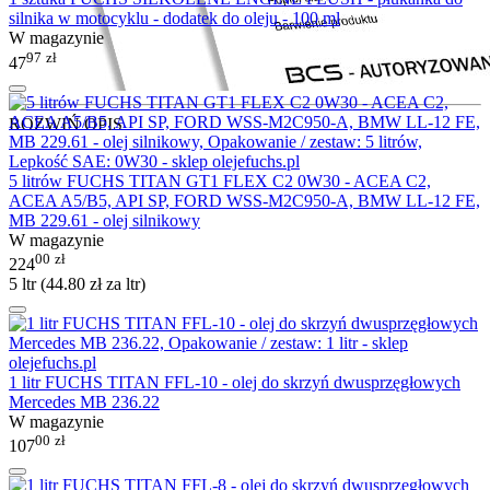
silnika w motocyklu - dodatek do oleju - 100 ml
W magazynie
97
zł
47
ROZWIŃ OPIS
5 litrów FUCHS TITAN GT1 FLEX C2 0W30 - ACEA C2,
ACEA A5/B5, API SP, FORD WSS-M2C950-A, BMW LL-12 FE,
MB 229.61 - olej silnikowy
W magazynie
00
zł
224
5 ltr (
44.80
zł
za ltr)
1 litr FUCHS TITAN FFL-10 - olej do skrzyń dwusprzęgłowych
Mercedes MB 236.22
W magazynie
00
zł
107