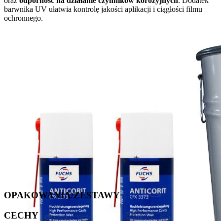
oraz
odporność na działanie czynników korozyjnych
. Dodatek
barwnika UV ułatwia kontrolę jakości aplikacji i ciągłości filmu
ochronnego.
OPAKOWANIA/ZESTAWY
CECHY