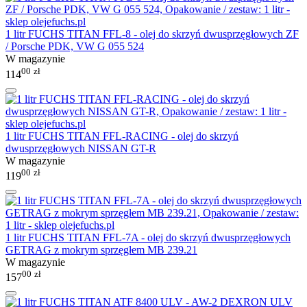
1 litr FUCHS TITAN FFL-8 - olej do skrzyń dwusprzęgłowych ZF
/ Porsche PDK, VW G 055 524
W magazynie
00
zł
114
1 litr FUCHS TITAN FFL-RACING - olej do skrzyń
dwusprzęgłowych NISSAN GT-R
W magazynie
00
zł
119
1 litr FUCHS TITAN FFL-7A - olej do skrzyń dwusprzęgłowych
GETRAG z mokrym sprzęgłem MB 239.21
W magazynie
00
zł
157