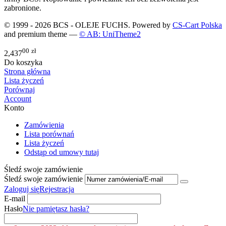
zabronione.
© 1999 - 2026 BCS - OLEJE FUCHS. Powered by
CS-Cart Polska
and premium theme —
© AB: UniTheme2
00
zł
2,437
Do koszyka
Strona główna
Lista życzeń
Porównaj
Account
Konto
Zamówienia
Lista porównań
Lista życzeń
Odstąp od umowy tutaj
Śledź swoje zamówienie
Śledź swoje zamówienie
Zaloguj się
Rejestracja
E-mail
Hasło
Nie pamiętasz hasła?