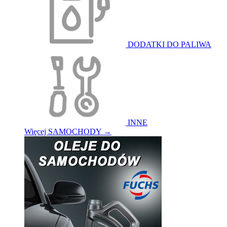
DODATKI DO PALIWA
INNE
Więcej SAMOCHODY
→