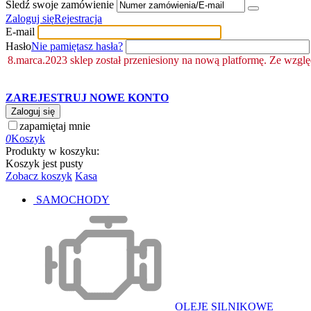
Śledź swoje zamówienie
Zaloguj się
Rejestracja
E-mail
Hasło
Nie pamiętasz hasła?
8.marca.2023 sklep został przeniesiony na nową platformę. Ze wzgl
ZAREJESTRUJ NOWE KONTO
Zaloguj się
zapamiętaj mnie
0
Koszyk
Produkty w koszyku:
Koszyk jest pusty
Zobacz koszyk
Kasa
SAMOCHODY
OLEJE SILNIKOWE