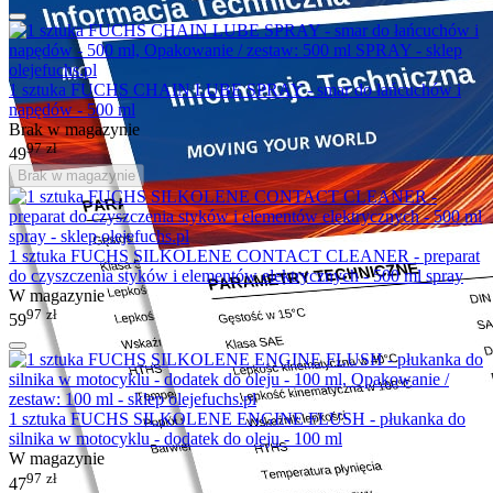
1 sztuka FUCHS CHAIN LUBE SPRAY - smar do łańcuchów i
napędów - 500 ml
Brak w magazynie
97
zł
49
Brak w magazynie
1 sztuka FUCHS SILKOLENE CONTACT CLEANER - preparat
do czyszczenia styków i elementów elektrycznych - 500 ml spray
W magazynie
97
zł
59
1 sztuka FUCHS SILKOLENE ENGINE FLUSH - płukanka do
silnika w motocyklu - dodatek do oleju - 100 ml
W magazynie
97
zł
47