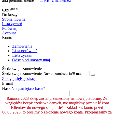
and premium theme —
© AB: UniTheme2
00
zł
6,897
Do koszyka
Strona główna
Lista życzeń
Porównaj
Account
Konto
Zamówienia
Lista porównań
Lista życzeń
Odstąp od umowy tutaj
Śledź swoje zamówienie
Śledź swoje zamówienie
Zaloguj się
Rejestracja
E-mail
Hasło
Nie pamiętasz hasła?
8.marca.2023 sklep został przeniesiony na nową platformę. Ze
względów bezpieczeństwa danych, nie mogliśmy przenieść kont
Klientów do nowego sklepu. Jeśli zakładałeś konto przed
08.03.2023, to prosimy o założenie nowego konta. Przepraszamy za