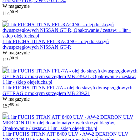
/ Porsche PDK, VW G 055 524
W magazynie
00
zł
114
1 litr FUCHS TITAN FFL-RACING - olej do skrzyń
dwusprzęgłowych NISSAN GT-R
W magazynie
00
zł
119
1 litr FUCHS TITAN FFL-7A - olej do skrzyń dwusprzęgłowych
GETRAG z mokrym sprzęgłem MB 239.21
W magazynie
00
zł
157
1 litr FUCHS TITAN ATF 8400 ULV - AW-2 DEXRON ULV
MERCON ULV olej do automatycznych skrzyń biegów