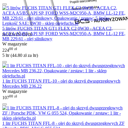
5 litrów FUCHS TITAN GT1 FLEX C2 0W30 - ACEA C2,
ACEA A5/B5, API SP, FORD WSS-M2C950-A, BMW LL-12 FE,
ROZWIŃ OPIS
MB 229.61 - olej silnikowy
W magazynie
00
zł
224
5 ltr (
44.80
zł
za ltr)
1 litr FUCHS TITAN FFL-10 - olej do skrzyń dwusprzęgłowych
Mercedes MB 236.22
W magazynie
00
zł
107
1 litr FUCHS TITAN FFL-8 - olej do skrzyń dwusprzęgłowych ZF