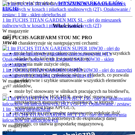
powinieneś wlać do układu
-
WYSZUKIWARKA OLEJÓW
FUCHS
1 litr FUCHS TITAN GARDEN MIX SL - olej do mieszanek
Właściwości
paliwowych w kosach i pilarkach spalinowych (2T)
W magazynie
97
zł
Olej FUCHS AGRIFARM STOU MC PRO
42
10W40
charakteryzuje się następującymi cechami:
może być stosowany całorocznie w maszynie we wszystkich
układach, do których jest przeznaczony,
zapewnia małe zużycie oleju,
chroni przed powstawaniem osadów,
1 litr FUCHS TITAN GARDEN SUPER 10W30 - olej do narzędzi
gwarantuje szybką cyrkulację oleju w układach, co pozwala
ogrodniczych z silnikami czterosuwowymi (4T)
na efektywne i szybkie smarowanie wszystkich elementów
W magazynie
układów,
97
zł
47
może być stosowany w silnikach pracujących na biodiesel'u,
oprócz ciągników HOLMER, może być stosowany w
przekładniach manualnych w ciągnikach, w których
wymagana jest klasa API GL-5,
ze względu na uniwersalne zastosowanie redukuje ilość
1 litr FUCHS TITAN GARDEN HCT 150 - olej do smarowania
środków smarnych potrzebnych do eksploatacji danej
łańcuchów pił łańcuchowych
maszyny, co ułatwia gospodarkę magazynową.
W magazynie
97
zł
42