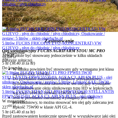
chłodnic / płyn chłodniczy
W magazynie
00
zł
174
5 ltr (
34.80
zł
za ltr)
Do koszyka
Zastosowanie
5 litrów FUCHS FRICOFIN EVO (KONCENTRAT) VW
G12EVO - płyn do chłodnic / płyn chłodniczy
Olej wielofunkcyjny FUCHS AGRIFARM STOU MC PRO
W magazynie
10W40
może być stosowany jednocześnie w kilku układach
00
zł
192
maszyny rolniczej.
5 ltr (
38.40
zł
za ltr)
Do koszyka
W silniku powinien być stosowany gdy wymagana jest klasa
lepkości SAE 10W40.
Do przekładni manualnych i układów przekładniowo
hydraulicznych można zastosować ten olej gdy wymagane
jest zastosowanie oleju silnikowego typu HD w lepkościach
5 litrów FUCHS TITAN GT1 PRO FPW03 5W30 STELLANTIS
wg SAE: 10W30, 10W40, 15W30, 15W40.
FPW9.55535/03, ACEA C3, API SN PLUS - olej silnikowy
Jeśli w przekładni manualnej wymagany jest olej
W magazynie
przekładniowy, to można stosować ten olej gdy zalecana jest
00
zł
227
lepkość 75W90 w klasie API GL-4.
5 ltr (
45.40
zł
za ltr)
Przed zastosowaniem koniecznie sprawdź w wyszukiwarce jaki olej