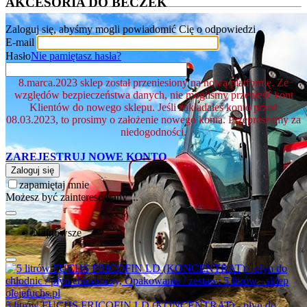
AKCESORIA DO BECZEK
Zaloguj się, abyśmy mogli powiadomić Cię o odpowiedzi
E-mail
Hasło
Nie pamiętasz hasła?
8.marca.2023 sklep został przeniesiony na nową platformę. Ze
względów bezpieczeństwa danych, nie mogliśmy przenieść kont
Klientów do nowego sklepu. Jeśli zakładałeś konto przed
08.03.2023, to prosimy o założenie nowego konta. Przepraszamy za
niedogodności.
ZAREJESTRUJ NOWE KONTO
Zaloguj się
zapamiętaj mnie
Możesz być zainteresowany ...
Najnowsze
5 litrów FUCHS FRICOFIN LD (KONCENTRAT) - płyn do