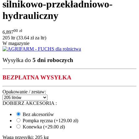
silnikowo-przekładniowo-
hydrauliczny
00
zł
6,897
205 ltr (
33.64
zł
za ltr)
W magazynie
Wysyłka do
5 dni roboczych
BEZPŁATNA WYSYŁKA
Opakowanie / zestaw:
DOBIERZ AKCESORIA
:
Bez akcesoriów
Pompka ręczna (+
129.00
zł
)
Konewka (+
29.00
zł
)
Waga przesyłki:
205 kg