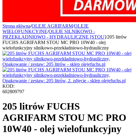
Strona główna
/
OLEJE AGRIFARM
/
OLEJE
WIELOFUNKCYJNE
/
OLEJE SILNIKOWO -
PRZEKŁADNIOWO - HYDRAULICZNE [STOU]
/
205 litrów
FUCHS AGRIFARM STOU MC PRO 10W40 - olej
wielofunkcyjny silnikowo-przekładniowo-hydrauliczny
KOD:
602809797
205 litrów FUCHS
AGRIFARM STOU MC PRO
10W40 - olej wielofunkcyjny