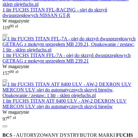
1 litr FUCHS TITAN FFL-RACING - olej do skrzyń
dwusprzęgłowych NISSAN GT-R
W magazynie
00
zł
119
1 litr FUCHS TITAN FFL-7A - olej do skrzyń dwusprzęgłowych
GETRAG z mokrym sprzęgłem MB 239.21
W magazynie
00
zł
157
1 litr FUCHS TITAN ATF 8400 ULV - AW-2 DEXRON ULV
MERCON ULV olej do automatycznych skrzyń biegów
W magazynie
97
zł
97
BCS
- AUTORYZOWANY DYSTRYBUTOR MARKI
FUCHS