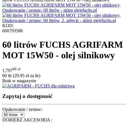
KOD:
600793586
60 litrów FUCHS AGRIFARM
MOT 15W50 - olej silnikowy
00
zł
1,797
60 ltr (
29.95
zł
za ltr)
Brak w magazynie
Zapytaj o dostępność
Opakowanie / zestaw:
DOBIERZ AKCESORIA
: