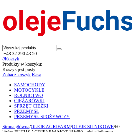
+48 32 290 43 50
0
Koszyk
Produkty w koszyku:
Koszyk jest pusty
Zobacz koszyk
Kasa
SAMOCHODY
MOTOCYKLE
ROLNICTWO
CIĘŻARÓWKI
SPRZĘT CIEŻKI
PRZEMYSŁ
PRZEMYSŁ SPOŻYWCZY
Strona główna
/
OLEJE AGRIFARM
/
OLEJE SILNIKOWE
/
60
litrów FUCHS AGRIFARM MOT 15W50 - olej silnikowy