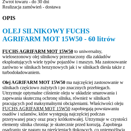
Zwrot towaru - do 30 dni
Realizacja zamówień - dostawa
OPIS
OLEJ SILNIKOWY FUCHS
AGRIFARM MOT 15W50 - 60 litrów
FUCHS AGRIFARM MOT 15W50
to uniwersalny,
wielosezonowy olej silnikowy przeznaczony dla zakładów
eksploatujących wiele typów pojazdów i maszyn. Ma zastosowanie
zarówno w silnikach benzynowych jak i w silnikach diesla także z
turbodoładowaniem.
Olej AGRIFARM MOT 15W50
ma najczęściej zastosowanie w
silnikach częściowo zużytych i po znacznych przebiegach.
Utrzymuje optymalne ciśnienie oleju w układzie smarowania i
zapewania skuteczną ochronę silnika, również w silnikach
pracujących pod maksymalnymi obciążeniami. Właściwości oleju
FUCHS AGRIFARM MOT 15W50
zapobiegają powstawaniu
osadów i szlamów, które występują najczęściej podczas
przerywanej pracy oraz pracy krótkotrwałej. Utrzymuje w czystości
elementy silnika chroniąc je skutecznie przed korozją. Zapobiega
osadzaniu się nagaru na pierścieniach tłokowych, co uniemożliwia