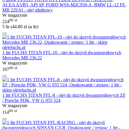
ACEA A5/B5, API SP, FORD WSS-M2C950-A, BMW LL-12 FE,
MB 229.61 - olej silnikowy
W magazynie
00
zł
224
5 ltr (
44.80
zł
za ltr)
1 litr FUCHS TITAN FFL-10 - olej do skrzyń dwusprzęgłowych
Mercedes MB 236.22
W magazynie
00
zł
107
1 litr FUCHS TITAN FFL-8 - olej do skrzyń dwusprzęgłowych ZF
/ Porsche PDK, VW G 055 524
W magazynie
00
zł
114