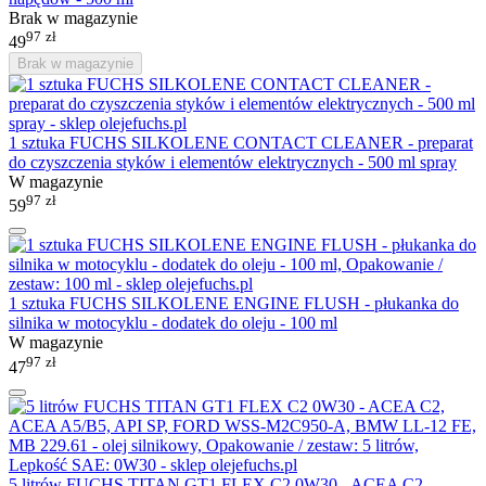
Brak w magazynie
97
zł
49
Brak w magazynie
1 sztuka FUCHS SILKOLENE CONTACT CLEANER - preparat
do czyszczenia styków i elementów elektrycznych - 500 ml spray
W magazynie
97
zł
59
1 sztuka FUCHS SILKOLENE ENGINE FLUSH - płukanka do
silnika w motocyklu - dodatek do oleju - 100 ml
W magazynie
97
zł
47
5 litrów FUCHS TITAN GT1 FLEX C2 0W30 - ACEA C2,