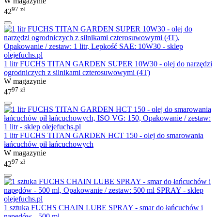
W magazynie
97
zł
42
1 litr FUCHS TITAN GARDEN SUPER 10W30 - olej do narzędzi
ogrodniczych z silnikami czterosuwowymi (4T)
W magazynie
97
zł
47
1 litr FUCHS TITAN GARDEN HCT 150 - olej do smarowania
łańcuchów pił łańcuchowych
W magazynie
97
zł
42
1 sztuka FUCHS CHAIN LUBE SPRAY - smar do łańcuchów i
napędów - 500 ml