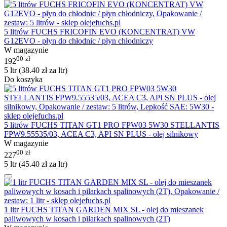
5 litrów FUCHS FRICOFIN EVO (KONCENTRAT) VW
G12EVO - płyn do chłodnic / płyn chłodniczy
W magazynie
00
zł
192
5 ltr (
38.40
zł
za ltr)
Do koszyka
5 litrów FUCHS TITAN GT1 PRO FPW03 5W30 STELLANTIS
FPW9.55535/03, ACEA C3, API SN PLUS - olej silnikowy
W magazynie
00
zł
227
5 ltr (
45.40
zł
za ltr)
1 litr FUCHS TITAN GARDEN MIX SL - olej do mieszanek
paliwowych w kosach i pilarkach spalinowych (2T)