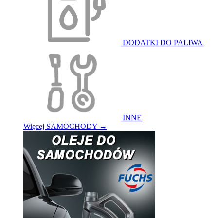
DODATKI DO PALIWA
INNE
Więcej SAMOCHODY
→