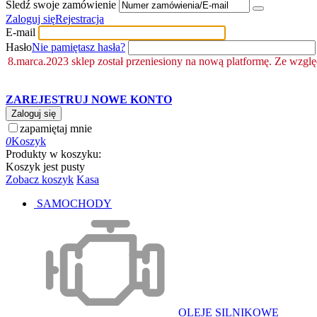
Śledź swoje zamówienie
Zaloguj się
Rejestracja
E-mail
Hasło
Nie pamiętasz hasła?
8.marca.2023 sklep został przeniesiony na nową platformę. Ze wzgl
ZAREJESTRUJ NOWE KONTO
Zaloguj się
zapamiętaj mnie
0
Koszyk
Produkty w koszyku:
Koszyk jest pusty
Zobacz koszyk
Kasa
SAMOCHODY
OLEJE SILNIKOWE