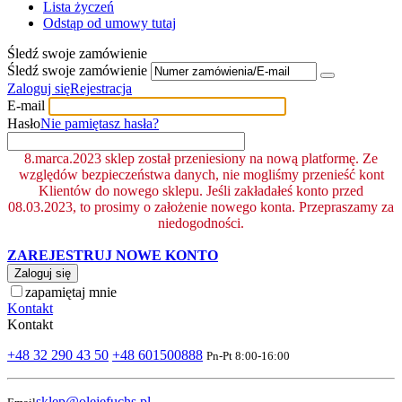
Lista życzeń
Odstąp od umowy tutaj
Śledź swoje zamówienie
Śledź swoje zamówienie
Zaloguj się
Rejestracja
E-mail
Hasło
Nie pamiętasz hasła?
8.marca.2023 sklep został przeniesiony na nową platformę. Ze
względów bezpieczeństwa danych, nie mogliśmy przenieść kont
Klientów do nowego sklepu. Jeśli zakładałeś konto przed
08.03.2023, to prosimy o założenie nowego konta. Przepraszamy za
niedogodności.
ZAREJESTRUJ NOWE KONTO
Zaloguj się
zapamiętaj mnie
Kontakt
Kontakt
+48 32 290 43 50
+48 601500888
Pn-Pt 8:00-16:00
sklep@olejefuchs.pl