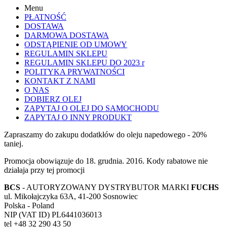
Menu
PŁATNOŚĆ
DOSTAWA
DARMOWA DOSTAWA
ODSTĄPIENIE OD UMOWY
REGULAMIN SKLEPU
REGULAMIN SKLEPU DO 2023 r
POLITYKA PRYWATNOŚCI
KONTAKT Z NAMI
O NAS
DOBIERZ OLEJ
ZAPYTAJ O OLEJ DO SAMOCHODU
ZAPYTAJ O INNY PRODUKT
Zapraszamy do zakupu dodatkłów do oleju napedowego - 20%
taniej.
Promocja obowiązuje do 18. grudnia. 2016. Kody rabatowe nie
działaja przy tej promocji
BCS
- AUTORYZOWANY DYSTRYBUTOR MARKI
FUCHS
ul. Mikołajczyka 63A, 41-200 Sosnowiec
Polska - Poland
NIP (VAT ID) PL6441036013
tel +48 32 290 43 50