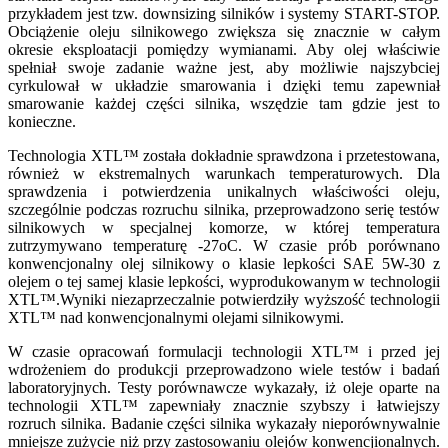
przykładem jest tzw. downsizing silników i systemy START-STOP.
Obciążenie oleju silnikowego zwiększa się znacznie w całym
okresie eksploatacji pomiędzy wymianami. Aby olej właściwie
spełniał swoje zadanie ważne jest, aby możliwie najszybciej
cyrkulował w układzie smarowania i dzięki temu zapewniał
smarowanie każdej części silnika, wszędzie tam gdzie jest to
konieczne.
Technologia XTL™ została dokładnie sprawdzona i przetestowana,
również w ekstremalnych warunkach temperaturowych. Dla
sprawdzenia i potwierdzenia unikalnych właściwości oleju,
szczególnie podczas rozruchu silnika, przeprowadzono serię testów
silnikowych w specjalnej komorze, w której temperatura
zutrzymywano temperaturę -27oC. W czasie prób porównano
konwencjonalny olej silnikowy o klasie lepkości SAE 5W-30 z
olejem o tej samej klasie lepkości, wyprodukowanym w technologii
XTL™.Wyniki niezaprzeczalnie potwierdziły wyższość technologii
XTL™ nad konwencjonalnymi olejami silnikowymi.
W czasie opracowań formulacji technologii XTL™ i przed jej
wdrożeniem do produkcji przeprowadzono wiele testów i badań
laboratoryjnych. Testy porównawcze wykazały, iż oleje oparte na
technologii XTL™ zapewniały znacznie szybszy i łatwiejszy
rozruch silnika. Badanie części silnika wykazały nieporównywalnie
mniejsze zużycie niż przy zastosowaniu olejów konwencjionalnych.