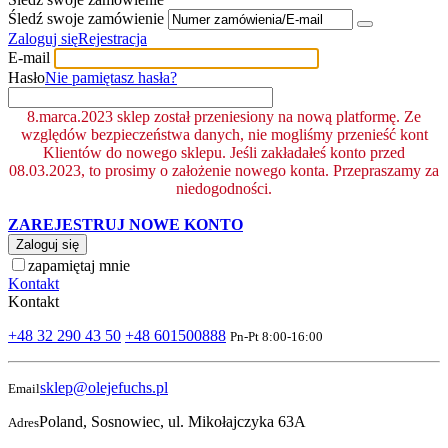
Śledź swoje zamówienie
Zaloguj się
Rejestracja
E-mail
Hasło
Nie pamiętasz hasła?
8.marca.2023 sklep został przeniesiony na nową platformę. Ze
względów bezpieczeństwa danych, nie mogliśmy przenieść kont
Klientów do nowego sklepu. Jeśli zakładałeś konto przed
08.03.2023, to prosimy o założenie nowego konta. Przepraszamy za
niedogodności.
ZAREJESTRUJ NOWE KONTO
Zaloguj się
zapamiętaj mnie
Kontakt
Kontakt
+48 32 290 43 50
+48 601500888
Pn-Pt 8:00-16:00
sklep@olejefuchs.pl
Email
Poland, Sosnowiec, ul. Mikołajczyka 63A
Adres