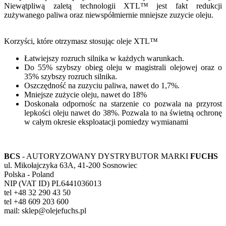
Niewątpliwą zaletą technologii XTL™ jest fakt redukcji
zużywanego paliwa oraz niewspółmiernie mniejsze zuzycie oleju.
Korzyści, które otrzymasz stosując oleje XTL™
Łatwiejszy rozruch silnika w każdych warunkach.
Do 55% szybszy obieg oleju w magistrali olejowej oraz o
35% szybszy rozruch silnika.
Oszczędność na zuzyciu paliwa, nawet do 1,7%.
Mniejsze zużycie oleju, nawet do 18%
Doskonała odpornośc na starzenie co pozwala na przyrost
lepkości oleju nawet do 38%. Pozwala to na świetną ochronę
w całym okresie eksploatacji pomiedzy wymianami
BCS
- AUTORYZOWANY DYSTRYBUTOR MARKI
FUCHS
ul. Mikołajczyka 63A, 41-200 Sosnowiec
Polska - Poland
NIP (VAT ID) PL6441036013
tel +48 32 290 43 50
tel +48 609 203 600
mail: sklep@olejefuchs.pl