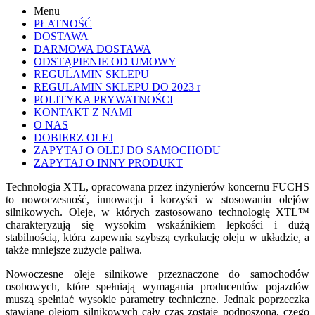
Menu
PŁATNOŚĆ
DOSTAWA
DARMOWA DOSTAWA
ODSTĄPIENIE OD UMOWY
REGULAMIN SKLEPU
REGULAMIN SKLEPU DO 2023 r
POLITYKA PRYWATNOŚCI
KONTAKT Z NAMI
O NAS
DOBIERZ OLEJ
ZAPYTAJ O OLEJ DO SAMOCHODU
ZAPYTAJ O INNY PRODUKT
Technologia XTL, opracowana przez inżynierów koncernu FUCHS
to nowoczesność, innowacja i korzyści w stosowaniu olejów
silnikowych. Oleje, w których zastosowano technologię XTL™
charakteryzują się wysokim wskaźnikiem lepkości i dużą
stabilnością, która zapewnia szybszą cyrkulację oleju w układzie, a
także mniejsze zużycie paliwa.
Nowoczesne oleje silnikowe przeznaczone do samochodów
osobowych, które spełniają wymagania producentów pojazdów
muszą spełniać wysokie parametry techniczne. Jednak poprzeczka
stawiane olejom silnikowych cały czas zostaje podnoszona, czego