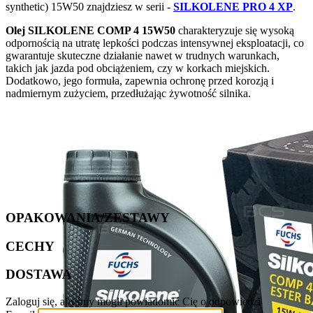
synthetic) 15W50 znajdziesz w serii -
SILKOLENE PRO 4 XP
.
Olej SILKOLENE COMP 4 15W50
charakteryzuje się wysoką
odpornością na utratę lepkości podczas intensywnej eksploatacji, co
gwarantuje skuteczne działanie nawet w trudnych warunkach,
takich jak jazda pod obciążeniem, czy w korkach miejskich.
Dodatkowo, jego formuła, zapewnia ochronę przed korozją i
nadmiernym zużyciem, przedłużając żywotność silnika.
OPAKOWANIA/ZESTAWY
CECHY
DOSTAWA
Zaloguj się, abyśmy mogli powiadomić Cię o odpowiedzi