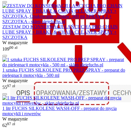
ZESTAW DO KONSERWACJI ŁAŃCUCHA PRO CHAIN
LUBE SPRAY + BRAKE & CHAIN CLEANER SPRAY +
SZCZOTKA
W magazynie
00
zł
109
1 sztuka FUCHS SILKOLENE PRO PREP SPRAY - preparat do
pielęgnacji motocykla - 500 ml
W magazynie
97
zł
55
1 litr FUCHS SILKOLENE WASH-OFF - preparat do mycia
motocykli i rowerów
W magazynie
97
zł
62