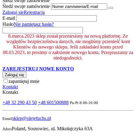
Śledź swoje zamówienie
Śledź swoje zamówienie
Zaloguj się
Rejestracja
E-mail
Hasło
Nie pamiętasz hasła?
8.marca.2023 sklep został przeniesiony na nową platformę. Ze
względów bezpieczeństwa danych, nie mogliśmy przenieść kont
Klientów do nowego sklepu. Jeśli zakładałeś konto przed
08.03.2023, to prosimy o założenie nowego konta. Przepraszamy za
niedogodności.
ZAREJESTRUJ NOWE KONTO
Zaloguj się
zapamiętaj mnie
Kontakt
Kontakt
+48 32 290 43 50
+48 601500888
Pn-Pt 8:00-16:00
sklep@olejefuchs.pl
Email
Poland, Sosnowiec, ul. Mikołajczyka 63A
Adres