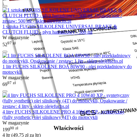
1 sztuka FUCHS SILKOLENE UNIVERSAL BRAKE &
CLUTCH FLUID - płyn hamulcowy - 500 ml
W magazynie
97
zł
52
1 litr FUCHS SILKOLENE BOA 80W90 - olej przekładniowy do
motocykli
W magazynie
97
zł
69
4 litry FUCHS SILKOLENE PRO 4 10W40 XP - syntetyczny
(fully synthetic) olej silnikowy (4T) do motocykli
W magazynie
Właściwości
00
zł
199
4 ltr (
49.75
zł
za ltr)