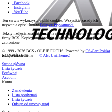
Facebook
Instagram
YouTube
Ten serwis wykorzystuje pliki cookies. Wszystkie zasady ich
używania opisaliśmy w
Polityce Prywatności.
Teksty i zdjęcia znajdujące się na niniejszej stronie są własnością
firmy BCS. Kopiowanie i powielanie ich bez zezwolenia jest
zabronione.
© 1999 - 2026 BCS - OLEJE FUCHS. Powered by
CS-Cart Polska
and premium theme —
© AB: UniTheme2
ROZWIŃ OPIS
Strona główna
Lista życzeń
Porównaj
Account
Konto
Zamówienia
Lista porównań
Lista życzeń
Odstąp od umowy tutaj