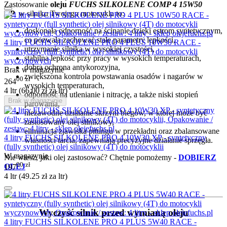
Zastosowanie
oleju
FUCHS SILKOLENE COMP 4 15W50
XP
w silniku Twojego motocykla to:
doskonała odporność na ścinanie dzięki estrom syntetycznym,
co pozwala zachować stałe parametry lepkości,
4 litry FUCHS SILKOLENE PRO 4 PLUS 10W50 RACE -
utrzymanie silnika w wysokiej czystości,
syntetyczny (full synthetic) olej silnikowy (4T) do motocykli
stabilna lepkość przy pracy w wysokich temperaturach,
wyczynowych
dobra ochrona antykorozyjna,
Brak w magazynie
zwiększona kontrola powstawania osadów i nagarów w
00
zł
264
wysokich temperaturach,
4 ltr (
66.00
zł
za ltr)
odporność na utlenianie i nitrację, a także niski stopień
Brak w magazynie
parowania,
niezawodne działanie skrzyni biegów, w której może być
zastosowany olej silnikowy,
eliminacja zjawiska pittingu w przekładni oraz zbalansowane
4 litry FUCHS SILKOLENE PRO 4 10W30 XP - syntetyczny
własności tarcia, zapewniają precyzyjne działanie sprzęgła.
(fully synthetic) olej silnikowy (4T) do motocyklii
W magazynie
Nie wiesz, jaki olej zastosować? Chętnie pomożemy -
DOBIERZ
00
zł
OLEJ
197
4 ltr (
49.25
zł
za ltr)
Wyczyść silnik przed wymianą oleju
4 litry FUCHS SILKOLENE PRO 4 PLUS 5W40 RACE -