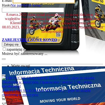
E-mail
Hasło
Nie pamiętasz hasła?
8.marca.2023 sklep został przeniesiony na nową platformę. Ze
względów bezpieczeństwa danych, nie mogliśmy przenieść kont
Klientów do nowego sklepu. Jeśli zakładałeś konto przed
08.03.2023, to prosimy o założenie nowego konta. Przepraszamy za
niedogodności.
ZAREJESTRUJ NOWE KONTO
Zaloguj się
zapamiętaj mnie
Możesz być zainteresowany ...
Warte uwagi
1 litr FUCHS SILKOLENE MAG COOL - płyn do układu
chłodzenia w motocyklu
W magazynie
97
zł
57