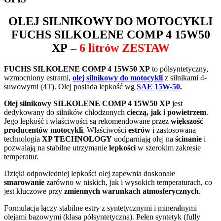
OLEJ SILNIKOWY DO MOTOCYKLI
FUCHS SILKOLENE COMP 4 15W50
XP
–
6 litrów ZESTAW
FUCHS SILKOLENE COMP 4 15W50 XP
to półsyntetyczny,
wzmocniony estrami,
olej silnikowy do motocykli
z silnikami 4-
suwowymi (4T). Olej posiada lepkość wg
SAE 15W-50
.
Olej silnikowy SILKOLENE COMP 4 15W50 XP
jest
dedykowany do silników chłodzonych
cieczą, jak i powietrzem
.
Jego lepkość i właściwości są rekomendowane przez
większość
producentów motocykli
. Właściwości
estrów
i zastosowana
technologia
XP TECHNOLOGY
uodparniają olej na
ścinanie
i
pozwalają na stabilne utrzymanie
lepkości
w szerokim zakresie
temperatur.
Dzięki odpowiedniej lepkości olej zapewnia doskonałe
smarowanie
zarówno w niskich, jak i wysokich temperaturach, co
jest kluczowe przy
zmiennych warunkach atmosferycznych
.
Formulacja łączy stabilne estry z syntetycznymi i mineralnymi
olejami bazowymi (klasa półsyntetyczna). Pełen syntetyk (fully