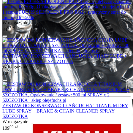
1 sztuka FUCHS SILKOLENE PRO RG2 - syntetyczny smar do
motocykli - 500g
W magazynie
97
zł
84
ZESTAW DO KONSERWACJI ŁAŃCUCHA CHAIN LUBE +
BRAKE CLEANER + SZCZOTKA
W magazynie
00
zł
109
ZESTAW DO KONSERWACJI ŁAŃCUCHA TITANIUM DRY
LUBE SPRAY + BRAKE & CHAIN CLEANER SPRAY +
SZCZOTKA
W magazynie
00
zł
109