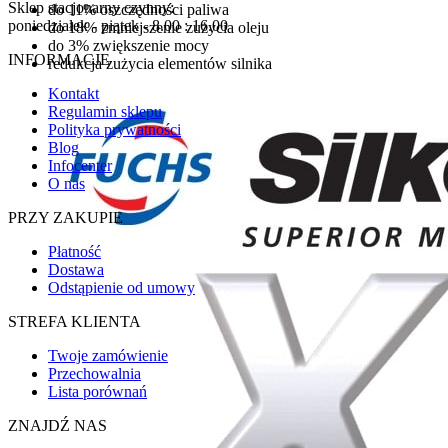
Sklep stacjonarny czynny:
do 11% oszczędności paliwa
poniedziałek - piątek - 8.00 : 16.00
do 18% zmniejszenie zużycia oleju
do 3% zwiększenie mocy
INFORMACJE
redukcja zużycia elementów silnika
Kontakt
Regulamin sklepu
Polityka prywatności
Blog
Infocenter
O nas
PRZY ZAKUPIE
Płatność
Dostawa
Odstąpienie od umowy
STREFA KLIENTA
Twoje zamówienie
Przechowalnia
Lista porównań
ZNAJDŹ NAS