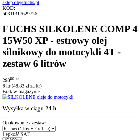
KOD:
50311317629756
FUCHS SILKOLENE COMP 4
15W50 XP - estrowy olej
silnikowy do motocykli 4T -
zestaw 6 litrów
00
zł
293
6 ltr (
48.83
zł
za ltr)
Brak w magazynie
Wysyłka w ciągu
24 h
Opakowanie / zestaw:
Lepkość SAE: