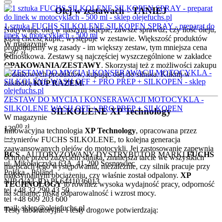
Olej w zestawach - TANIEJ
1 sztuka FUCHS SILKOLENE SILKOPEN SPRAY - preparat do
Nabywając olej w naszym sklepie, zawsze sprawdź, czy ilość oleju,
linek w motocyklach - 500 ml
którą chcesz kupić, występuje w zestawie. Większość produktów
W magazynie
proponujemy wg zasady - im większy zestaw, tym mniejsza cena
97
zł
67
jednostkowa. Zestawy są najczęściej wyszczególnione w zakładce
OPAKOWANIA/ZESTAWY
. Skorzystaj też z możliwości zakupu
dodatkowych produktów, kupując olej do silnika. Kliknij w
zakładkę
KUP RAZEM.
ZESTAW DO MYCIA I KONSERAWACJI MOTOCYKLA -
SILKOLENE WASH OFF + PRO PREP + SILKOPEN
SILKOLENE XP Technology
W magazynie
00
zł
139
Innowacyjna technologia
XP Technology
, opracowana przez
inżynierów FUCHS SILKOLENE, to kolejna generacja
zaawansowanych olejów do motocykli. Jej zastosowanie zapewnia
BCS
- AUTORYZOWANY DYSTRYBUTOR MARKI
FUCHS
ochronę przed zużyciem silnika, zmniejsza tarcie we wszystkich
ul. Mikołajczyka 63A, 41-200 Sosnowiec
miejscach jego występowania, niezależnie, czy silnik pracuje przy
Polska - Poland
maksymalnym obciążeniu, czy właśnie został odpalony.
XP
NIP (VAT ID) PL6441036013
TECHNOLOGY
to również wysoka wydajność pracy, odporność
tel +48 32 290 43 50
na ścinanie, niska odparowalność i wzrost mocy.
tel +48 609 203 600
mail: sklep@olejefuchs.pl
Testy laboratoryjne i testy drogowe potwierdzają: