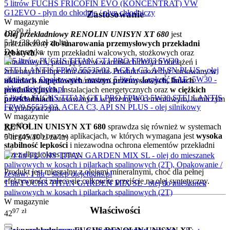
5 litrów FUCHS FRICOFIN EVO (KONCENTRAT) VW
G12EVO - płyn do chłodnic / płyn chłodniczy
Zastosowanie
W magazynie
00
zł
192
Olej przekładniowy RENOLIN UNISYN XT 680
jest
5 ltr (
38.40
zł
za ltr)
przeznaczony
do smarowania przemysłowych przekładni
Do koszyka
zębatych
, w tym przekładni walcowych, stożkowych oraz
ślimakowych, pracujących w warunkach dużych obciążeń i
zmiennych temperatur otoczenia. Produkt może być stosowany
w
układach napędowych maszyn przemysłowych, liniach
produkcyjnych
, instalacjach energetycznych oraz
w ciężkich
5 litrów FUCHS TITAN GT1 PRO FPW03 5W30 STELLANTIS
przekładniach
stosowanych w przemyśle cementowym, hutniczym
FPW9.55535/03, ACEA C3, API SN PLUS - olej silnikowy
i wydobywczym.
W magazynie
00
zł
RENOLIN UNISYN XT 680
sprawdza się również w systemach
227
obiegowych oraz w aplikacjach, w których wymagana jest
wysoka
5 ltr (
45.40
zł
za ltr)
stabilność lepkości
i niezawodna ochrona elementów przekładni
przez długi okres pracy.
Produkt jest mieszalny z olejami mineralnymi, choć dla pełnej
efektywności zaleca się całkowite przejście na olej syntetyczny.
1 litr FUCHS TITAN GARDEN MIX SL - olej do mieszanek
paliwowych w kosach i pilarkach spalinowych (2T)
W magazynie
Właściwości
97
zł
42