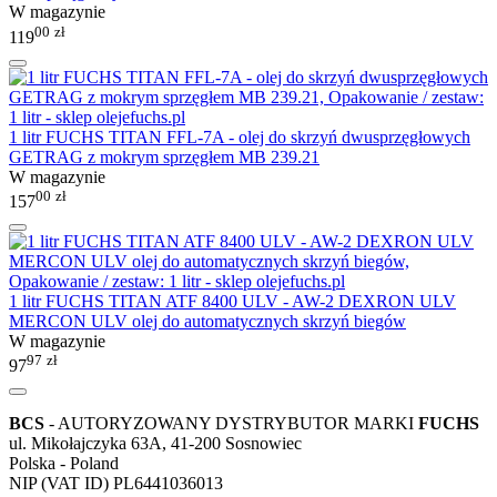
W magazynie
00
zł
119
1 litr FUCHS TITAN FFL-7A - olej do skrzyń dwusprzęgłowych
GETRAG z mokrym sprzęgłem MB 239.21
W magazynie
00
zł
157
1 litr FUCHS TITAN ATF 8400 ULV - AW-2 DEXRON ULV
MERCON ULV olej do automatycznych skrzyń biegów
W magazynie
97
zł
97
BCS
- AUTORYZOWANY DYSTRYBUTOR MARKI
FUCHS
ul. Mikołajczyka 63A, 41-200 Sosnowiec
Polska - Poland
NIP (VAT ID) PL6441036013