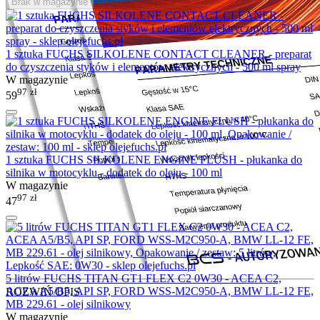
Brak w magazynie
1 sztuka FUCHS SILKOLENE CONTACT CLEANER - preparat
do czyszczenia styków i elementów elektrycznych - 500 ml spray
W magazynie
97
zł
59
1 sztuka FUCHS SILKOLENE ENGINE FLUSH - płukanka do
silnika w motocyklu - dodatek do oleju - 100 ml
W magazynie
97
zł
47
5 litrów FUCHS TITAN GT1 FLEX C2 0W30 - ACEA C2,
ACEA A5/B5, API SP, FORD WSS-M2C950-A, BMW LL-12 FE,
ROZWIŃ OPIS
MB 229.61 - olej silnikowy
W magazynie