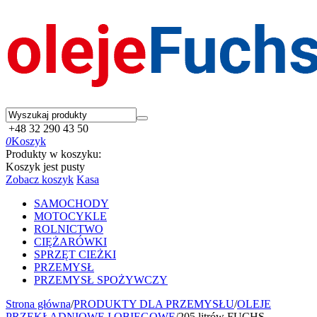
+48 32 290 43 50
0
Koszyk
Produkty w koszyku:
Koszyk jest pusty
Zobacz koszyk
Kasa
SAMOCHODY
MOTOCYKLE
ROLNICTWO
CIĘŻARÓWKI
SPRZĘT CIEŻKI
PRZEMYSŁ
PRZEMYSŁ SPOŻYWCZY
Strona główna
/
PRODUKTY DLA PRZEMYSŁU
/
OLEJE
PRZEKŁADNIOWE I OBIEGOWE
/
205 litrów FUCHS