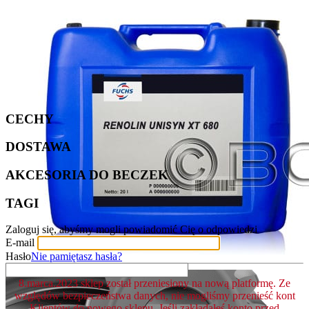
CECHY
DOSTAWA
AKCESORIA DO BECZEK
TAGI
Zaloguj się, abyśmy mogli powiadomić Cię o odpowiedzi
E-mail
Hasło
Nie pamiętasz hasła?
8.marca.2023 sklep został przeniesiony na nową platformę. Ze
względów bezpieczeństwa danych, nie mogliśmy przenieść kont
Klientów do nowego sklepu. Jeśli zakładałeś konto przed