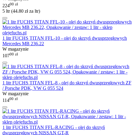
00
zł
224
5 ltr (
44.80
zł
za ltr)
1 litr FUCHS TITAN FFL-10 - olej do skrzyń dwusprzęgłowych
Mercedes MB 236.22
W magazynie
00
zł
107
1 litr FUCHS TITAN FFL-8 - olej do skrzyń dwusprzęgłowych ZF
/ Porsche PDK, VW G 055 524
W magazynie
00
zł
114
1 litr FUCHS TITAN FFL-RACING - olej do skrzyń
dwusprzęgłowych NISSAN GT-R