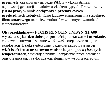
przemyśle
, opracowany na bazie
PAO
z wykorzystaniem
najnowszej generacji dodatków uszlachetniających. Przeznaczony
jest
do pracy w silnie obciążonych przemysłowych
przekładniach zębatych
, gdzie kluczowe znaczenie ma
stabilność
filmu smarowego
oraz niezawodność w zmiennych warunkach
temperaturowych.
Olej przekładniowy FUCHS RENOLIN UNISYN XT 680
wyróżnia się
bardzo dobrą odpornością na starzenie i utlenianie
,
co pozwala utrzymać stabilne właściwości oleju przez długi czas
eksploatacji. Dzięki syntetycznej bazie olej
zachowuje swoje
właściwości smarne zarówno w niskich, jak i podwyższonych
temperaturach
, wspierając płynną i bezpieczną pracę przekładni
oraz ograniczając ryzyko zużycia elementów współpracujących.