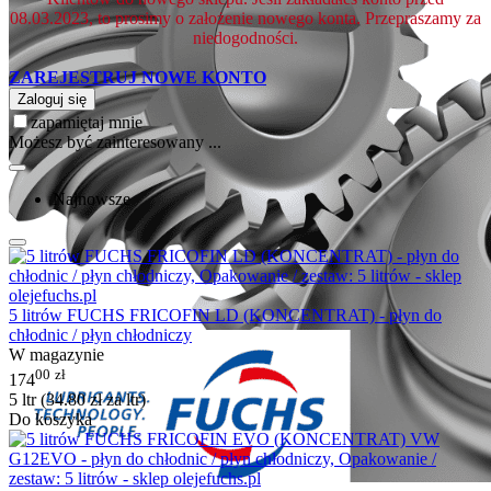
08.03.2023, to prosimy o założenie nowego konta. Przepraszamy za
niedogodności.
ZAREJESTRUJ NOWE KONTO
Zaloguj się
zapamiętaj mnie
Możesz być zainteresowany ...
Najnowsze
5 litrów FUCHS FRICOFIN LD (KONCENTRAT) - płyn do
chłodnic / płyn chłodniczy
W magazynie
00
zł
174
5 ltr (
34.80
zł
za ltr)
Do koszyka