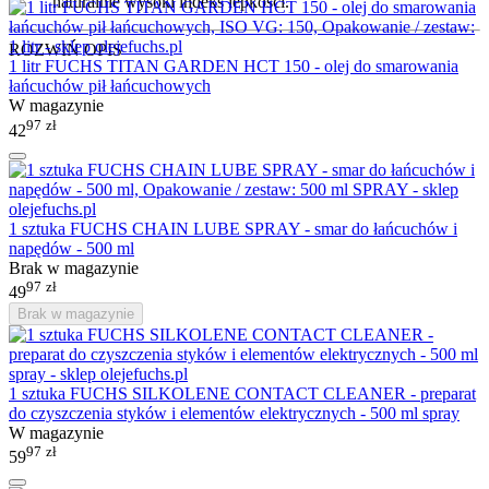
naturalnie wysoki indeks lepkości.
ROZWIŃ OPIS
1 litr FUCHS TITAN GARDEN HCT 150 - olej do smarowania
łańcuchów pił łańcuchowych
W magazynie
97
zł
42
1 sztuka FUCHS CHAIN LUBE SPRAY - smar do łańcuchów i
napędów - 500 ml
Brak w magazynie
97
zł
49
Brak w magazynie
1 sztuka FUCHS SILKOLENE CONTACT CLEANER - preparat
do czyszczenia styków i elementów elektrycznych - 500 ml spray
W magazynie
97
zł
59