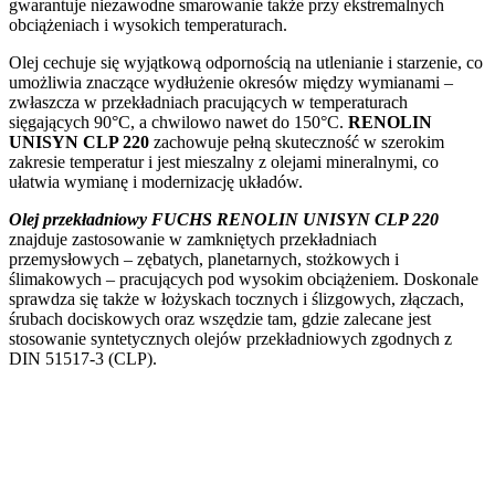
gwarantuje niezawodne smarowanie także przy ekstremalnych
obciążeniach i wysokich temperaturach.
Olej cechuje się wyjątkową odpornością na utlenianie i starzenie, co
umożliwia znaczące wydłużenie okresów między wymianami –
zwłaszcza w przekładniach pracujących w temperaturach
sięgających 90°C, a chwilowo nawet do 150°C.
RENOLIN
UNISYN CLP 220
zachowuje pełną skuteczność w szerokim
zakresie temperatur i jest mieszalny z olejami mineralnymi, co
ułatwia wymianę i modernizację układów.
Olej przekładniowy FUCHS RENOLIN UNISYN CLP 220
znajduje zastosowanie w zamkniętych przekładniach
przemysłowych – zębatych, planetarnych, stożkowych i
ślimakowych – pracujących pod wysokim obciążeniem. Doskonale
sprawdza się także w łożyskach tocznych i ślizgowych, złączach,
śrubach dociskowych oraz wszędzie tam, gdzie zalecane jest
stosowanie syntetycznych olejów przekładniowych zgodnych z
DIN 51517-3 (CLP).