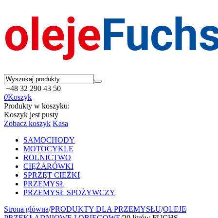
+48 32 290 43 50
0
Koszyk
Produkty w koszyku:
Koszyk jest pusty
Zobacz koszyk
Kasa
SAMOCHODY
MOTOCYKLE
ROLNICTWO
CIĘŻARÓWKI
SPRZĘT CIEŻKI
PRZEMYSŁ
PRZEMYSŁ SPOŻYWCZY
Strona główna
/
PRODUKTY DLA PRZEMYSŁU
/
OLEJE
PRZEKŁADNIOWE I OBIEGOWE
/
20 litrów FUCHS