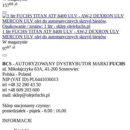
00
zł
157
1 litr FUCHS TITAN ATF 8400 ULV - AW-2 DEXRON ULV
MERCON ULV olej do automatycznych skrzyń biegów
W magazynie
97
zł
97
BCS
- AUTORYZOWANY DYSTRYBUTOR MARKI
FUCHS
ul. Mikołajczyka 63A, 41-200 Sosnowiec
Polska - Poland
NIP (VAT ID) PL6441036013
tel +48 32 290 43 50
tel +48 609 203 600
mail: sklep@olejefuchs.pl
Sklep stacjonarny czynny:
poniedziałek - piątek - 8.00 : 16.00
INFORMACJE