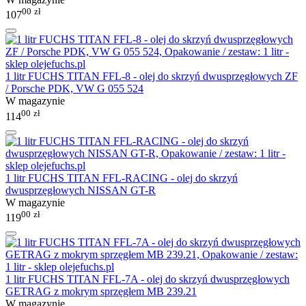
00
zł
107
1 litr FUCHS TITAN FFL-8 - olej do skrzyń dwusprzęgłowych ZF
/ Porsche PDK, VW G 055 524
W magazynie
00
zł
114
1 litr FUCHS TITAN FFL-RACING - olej do skrzyń
dwusprzęgłowych NISSAN GT-R
W magazynie
00
zł
119
1 litr FUCHS TITAN FFL-7A - olej do skrzyń dwusprzęgłowych
GETRAG z mokrym sprzęgłem MB 239.21
W magazynie