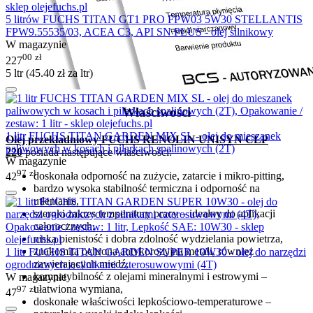
5 litrów FUCHS TITAN GT1 PRO FPW03 5W30 STELLANTIS
FPW9.55535/03, ACEA C3, API SN PLUS - olej silnikowy
W magazynie
00
zł
227
5 ltr (
45.40
zł
za ltr)
Właściwości
1 litr FUCHS TITAN GARDEN MIX SL - olej do mieszanek
Olej przekładniowy FUCHS RENOLIN UNISYN CLP
paliwowych w kosach i pilarkach spalinowych (2T)
220
posiada następujące właściwości:
W magazynie
97
zł
doskonała odporność na zużycie, zatarcie i mikro-pitting,
42
bardzo wysoka stabilność termiczna i odporność na
utlenianie,
szeroki zakres temperatury pracy – idealny do aplikacji
całorocznych,
niska pienistość i dobra zdolność wydzielania powietrza,
znakomita ochrona antykorozyjna metali, również
1 litr FUCHS TITAN GARDEN SUPER 10W30 - olej do narzędzi
zawierających miedź,
ogrodniczych z silnikami czterosuwowymi (4T)
kompatybilność z olejami mineralnymi i estrowymi –
W magazynie
ułatwiona wymiana,
97
zł
47
doskonałe właściwości lepkościowo-temperaturowe –