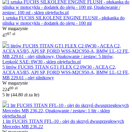
1 sztuka FUCHS SILKOLENE ENGINE FLUSH - płukanka do
silnika w motocyklu - dodatek do oleju - 100 ml
W magazynie
97
zł
47
5 litrów FUCHS TITAN GT1 FLEX C2 0W30 - ACEA C2,
ACEA A5/B5, API SP, FORD WSS-M2C950-A, BMW LL-12 FE,
MB 229.61 - olej silnikowy
W magazynie
00
zł
224
5 ltr (
44.80
zł
za ltr)
1 litr FUCHS TITAN FFL-10 - olej do skrzyń dwusprzęgłowych
Mercedes MB 236.22
W magazynie