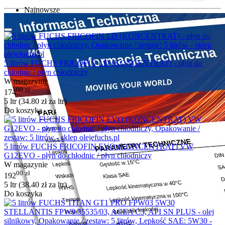
Najnowsze
5 litrów FUCHS FRICOFIN LD (KONCENTRAT) - płyn do
chłodnic / płyn chłodniczy
W magazynie
00
zł
174
5 ltr (
34.80
zł
za ltr)
Do koszyka
5 litrów FUCHS FRICOFIN EVO (KONCENTRAT) VW
G12EVO - płyn do chłodnic / płyn chłodniczy
W magazynie
00
zł
192
5 ltr (
38.40
zł
za ltr)
Do koszyka