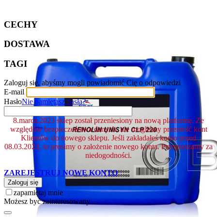
CECHY
DOSTAWA
TAGI
Zaloguj się, abyśmy mogli powiadomić Cię o odpowiedzi
E-mail
Hasło
Nie pamiętasz hasła?
8.marca.2023 sklep został przeniesiony na nową platformę. Ze
względów bezpieczeństwa danych, nie mogliśmy przenieść kont
Klientów do nowego sklepu. Jeśli zakładałeś konto przed
08.03.2023, to prosimy o założenie nowego konta. Przepraszamy za
niedogodności.
ZAREJESTRUJ NOWE KONTO
Zaloguj się
zapamiętaj mnie
Możesz być zainteresowany ...