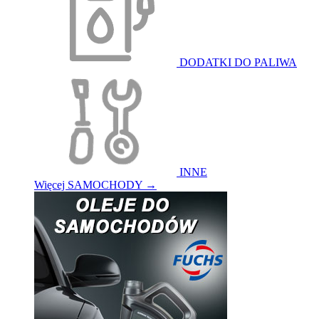
DODATKI DO PALIWA
INNE
Więcej SAMOCHODY
→