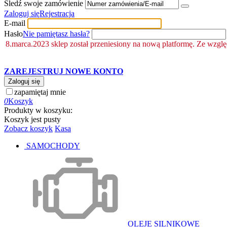
Śledź swoje zamówienie
Zaloguj się
Rejestracja
E-mail
Hasło
Nie pamiętasz hasła?
8.marca.2023 sklep został przeniesiony na nową platformę. Ze wzgl
ZAREJESTRUJ NOWE KONTO
Zaloguj się
zapamiętaj mnie
0
Koszyk
Produkty w koszyku:
Koszyk jest pusty
Zobacz koszyk
Kasa
SAMOCHODY
OLEJE SILNIKOWE