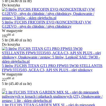
5 ltr (
34.80
zł
za ltr)
Do koszyka
5 litrów FUCHS FRICOFIN EVO (KONCENTRAT) VW
G12EVO - płyn do chłodnic / płyn chłodniczy
W magazynie
00
zł
192
5 ltr (
38.40
zł
za ltr)
Do koszyka
5 litrów FUCHS TITAN GT1 PRO FPW03 5W30 STELLANTIS
FPW9.55535/03, ACEA C3, API SN PLUS - olej silnikowy
W magazynie
00
zł
227
5 ltr (
45.40
zł
za ltr)
1 litr FUCHS TITAN GARDEN MIX SL - olej do mieszanek