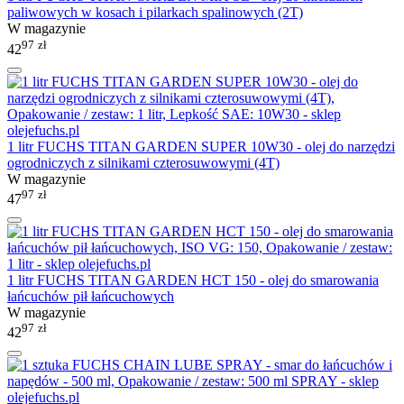
paliwowych w kosach i pilarkach spalinowych (2T)
W magazynie
97
zł
42
1 litr FUCHS TITAN GARDEN SUPER 10W30 - olej do narzędzi
ogrodniczych z silnikami czterosuwowymi (4T)
W magazynie
97
zł
47
1 litr FUCHS TITAN GARDEN HCT 150 - olej do smarowania
łańcuchów pił łańcuchowych
W magazynie
97
zł
42