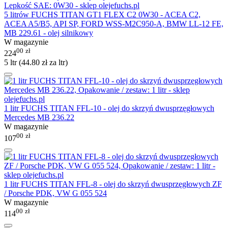
5 litrów FUCHS TITAN GT1 FLEX C2 0W30 - ACEA C2,
ACEA A5/B5, API SP, FORD WSS-M2C950-A, BMW LL-12 FE,
MB 229.61 - olej silnikowy
W magazynie
00
zł
224
5 ltr (
44.80
zł
za ltr)
1 litr FUCHS TITAN FFL-10 - olej do skrzyń dwusprzęgłowych
Mercedes MB 236.22
W magazynie
00
zł
107
1 litr FUCHS TITAN FFL-8 - olej do skrzyń dwusprzęgłowych ZF
/ Porsche PDK, VW G 055 524
W magazynie
00
zł
114