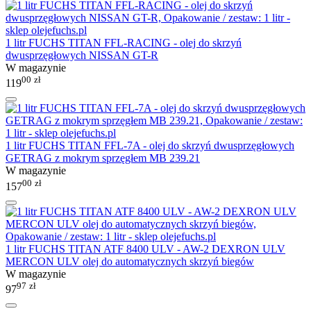
1 litr FUCHS TITAN FFL-RACING - olej do skrzyń
dwusprzęgłowych NISSAN GT-R
W magazynie
00
zł
119
1 litr FUCHS TITAN FFL-7A - olej do skrzyń dwusprzęgłowych
GETRAG z mokrym sprzęgłem MB 239.21
W magazynie
00
zł
157
1 litr FUCHS TITAN ATF 8400 ULV - AW-2 DEXRON ULV
MERCON ULV olej do automatycznych skrzyń biegów
W magazynie
97
zł
97