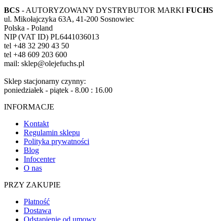
BCS
- AUTORYZOWANY DYSTRYBUTOR MARKI
FUCHS
ul. Mikołajczyka 63A, 41-200 Sosnowiec
Polska - Poland
NIP (VAT ID) PL6441036013
tel +48 32 290 43 50
tel +48 609 203 600
mail: sklep@olejefuchs.pl
Sklep stacjonarny czynny:
poniedziałek - piątek - 8.00 : 16.00
INFORMACJE
Kontakt
Regulamin sklepu
Polityka prywatności
Blog
Infocenter
O nas
PRZY ZAKUPIE
Płatność
Dostawa
Odstąpienie od umowy