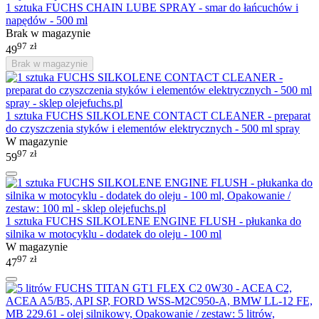
1 sztuka FUCHS CHAIN LUBE SPRAY - smar do łańcuchów i
napędów - 500 ml
Brak w magazynie
97
zł
49
Brak w magazynie
1 sztuka FUCHS SILKOLENE CONTACT CLEANER - preparat
do czyszczenia styków i elementów elektrycznych - 500 ml spray
W magazynie
97
zł
59
1 sztuka FUCHS SILKOLENE ENGINE FLUSH - płukanka do
silnika w motocyklu - dodatek do oleju - 100 ml
W magazynie
97
zł
47