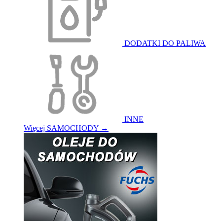
DODATKI DO PALIWA
INNE
Więcej SAMOCHODY
→