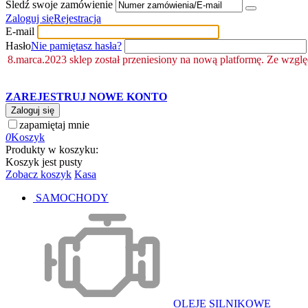
Śledź swoje zamówienie
Zaloguj się
Rejestracja
E-mail
Hasło
Nie pamiętasz hasła?
8.marca.2023 sklep został przeniesiony na nową platformę. Ze wzgl
ZAREJESTRUJ NOWE KONTO
Zaloguj się
zapamiętaj mnie
0
Koszyk
Produkty w koszyku:
Koszyk jest pusty
Zobacz koszyk
Kasa
SAMOCHODY
OLEJE SILNIKOWE