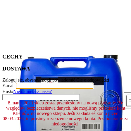
CECHY
DOSTAWA
Zaloguj się, abyśmy mogli powiadomić Cię o odpowiedzi
E-mail
Hasło
Nie pamiętasz hasła?
8.marca.2023 sklep został przeniesiony na nową platformę. Ze
względów bezpieczeństwa danych, nie mogliśmy przenieść kont
Klientów do nowego sklepu. Jeśli zakładałeś konto przed
08.03.2023, to prosimy o założenie nowego konta. Przepraszamy za
niedogodności.