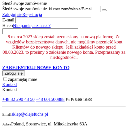
Śledź swoje zamówienie
Śledź swoje zamówienie
Zaloguj się
Rejestracja
E-mail
Hasło
Nie pamiętasz hasła?
8.marca.2023 sklep został przeniesiony na nową platformę. Ze
względów bezpieczeństwa danych, nie mogliśmy przenieść kont
Klientów do nowego sklepu. Jeśli zakładałeś konto przed
08.03.2023, to prosimy o założenie nowego konta. Przepraszamy za
niedogodności.
ZAREJESTRUJ NOWE KONTO
Zaloguj się
zapamiętaj mnie
Kontakt
Kontakt
+48 32 290 43 50
+48 601500888
Pn-Pt 8:00-16:00
sklep@olejefuchs.pl
Email
Poland, Sosnowiec, ul. Mikołajczyka 63A
Adres