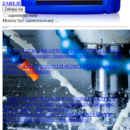
ZAREJESTRUJ NOWE KONTO
Zaloguj się
zapamiętaj mnie
Możesz być zainteresowany ...
Najnowsze
5 litrów FUCHS FRICOFIN LD (KONCENTRAT) - płyn do
chłodnic / płyn chłodniczy
W magazynie
00
zł
174
5 ltr (
34.80
zł
za ltr)
Do koszyka
5 litrów FUCHS FRICOFIN EVO (KONCENTRAT) VW
G12EVO - płyn do chłodnic / płyn chłodniczy
W magazynie
00
zł