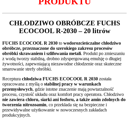
PRODUKTU
CHŁODZIWO OBRÓBCZE
FUCHS
ECOCOOL R-2030
– 20 litrów
FUCHS ECOCOOL R 2030
to
wodorozcieńczalne chłodziwo
obróbcze, przeznaczone do szerokiego zakresu procesów
obróbki skrawaniem i szlifowania metali
. Produkt po zmieszaniu
z wodą tworzy stabilną, drobno zdyspergowaną emulsję o długiej
żywotności, zapewniającą niezawodne chłodzenie oraz skuteczne
smarowanie strefy obróbki.
Receptura
chłodziwa FUCHS ECOCOOL R 2030
została
opracowana z myślą o
stabilnej pracy w warunkach
przemysłowych
, gdzie istotne znaczenie mają powtarzalność
procesu, czystość układu oraz komfort pracy operatora. Chłodziwo
nie zawiera chloru, siarki ani fosforu, a także amin zdolnych do
tworzenia nitrozoamin
, co przekłada się na bezpieczne i
przewidywalne użytkowanie w nowoczesnych zakładach
produkcyjnych.