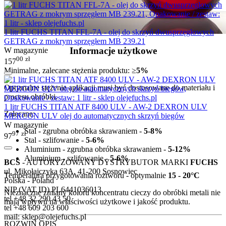
1 litr FUCHS TITAN FFL-7A - olej do skrzyń dwusprzęgłowych
GETRAG z mokrym sprzęgłem MB 239.21
Informacje użytkowe
W magazynie
00
zł
157
Minimalne, zalecane stężenia produktu: ≥
5%
Optymalne stężenie aplikacji musi być dostosowane do materiału i
procesu obróbki.
1 litr FUCHS TITAN ATF 8400 ULV - AW-2 DEXRON ULV
Zalecane:
MERCON ULV olej do automatycznych skrzyń biegów
W magazynie
Stal - zgrubna obróbka skrawaniem -
5-8%
97
zł
97
Stal - szlifowanie -
5-6%
Aluminium - zgrubna obróbka skrawaniem -
5-12%
Aluminium - szlifowanie -
5-6%
BCS
- AUTORYZOWANY DYSTRYBUTOR MARKI
FUCHS
ul. Mikołajczyka 63A, 41-200 Sosnowiec
Temperatura przygotowania roztworu - optymalnie
15 - 20°C
Polska - Poland
NIP (VAT ID) PL6441036013
Nieznaczne zmiany koloru koncentratu cieczy do obróbki metali nie
tel +48 32 290 43 50
mają wpływu na właściwości użytkowe i jakość produktu.
tel +48 609 203 600
mail: sklep@olejefuchs.pl
ROZWIŃ OPIS