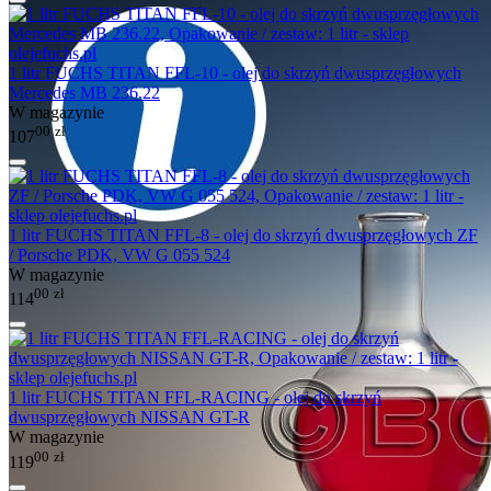
1 litr FUCHS TITAN FFL-10 - olej do skrzyń dwusprzęgłowych
Mercedes MB 236.22
W magazynie
00
zł
107
1 litr FUCHS TITAN FFL-8 - olej do skrzyń dwusprzęgłowych ZF
/ Porsche PDK, VW G 055 524
W magazynie
00
zł
114
1 litr FUCHS TITAN FFL-RACING - olej do skrzyń
dwusprzęgłowych NISSAN GT-R
W magazynie
00
zł
119