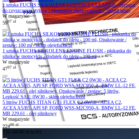
1 sztuka FUCHS SILKOLENE CONTACT CLEANER - preparat
do czyszczenia styków i elementów elektrycznych - 500 ml spray
W magazynie
97
zł
59
1 sztuka FUCHS SILKOLENE ENGINE FLUSH - płukanka do
silnika w motocyklu - dodatek do oleju - 100 ml
W magazynie
97
zł
47
5 litrów FUCHS TITAN GT1 FLEX C2 0W30 - ACEA C2,
ACEA A5/B5, API SP, FORD WSS-M2C950-A, BMW LL-12 FE,
MB 229.61 - olej silnikowy
W magazynie
00
zł
224
5 ltr (
44.80
zł
za ltr)