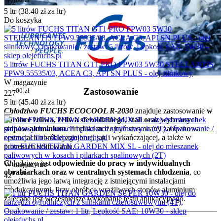
192
5 ltr (
38.40
zł
za ltr)
Do koszyka
5 litrów FUCHS TITAN GT1 PRO FPW03 5W30 STELLANTIS
FPW9.55535/03, ACEA C3, API SN PLUS - olej silnikowy
W magazynie
Zastosowanie
00
zł
227
5 ltr (
45.40
zł
za ltr)
Chłodziwo FUCHS ECOCOOL R-2030
znajduje zastosowanie
w
obróbce żeliwa, żeliwa sferoidalnego, stali oraz wybranych
stopów aluminium
. Produkt może być stosowany zarówno w
operacjach obróbki zgrubnej, jak i wykańczającej, a także w
procesach szlifowania.
1 litr FUCHS TITAN GARDEN MIX SL - olej do mieszanek
paliwowych w kosach i pilarkach spalinowych (2T)
Chłodziwo jest
odpowiednie do pracy w indywidualnych
W magazynie
obrabiarkach oraz w centralnych systemach chłodzenia
, co
97
zł
42
umożliwia jego łatwą integrację z istniejącymi instalacjami
produkcyjnymi. Przy obróbce wrażliwych stopów aluminium
zalecane jest wcześniejsze wykonanie testu aplikacyjnego.