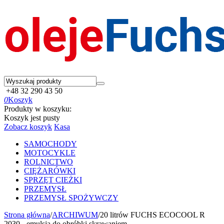
+48 32 290 43 50
0
Koszyk
Produkty w koszyku:
Koszyk jest pusty
Zobacz koszyk
Kasa
SAMOCHODY
MOTOCYKLE
ROLNICTWO
CIĘŻARÓWKI
SPRZĘT CIEŻKI
PRZEMYSŁ
PRZEMYSŁ SPOŻYWCZY
Strona główna
/
ARCHIWUM
/
20 litrów FUCHS ECOCOOL R
2030 - emulsja do obróbki skrawaniem