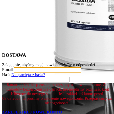
DOSTAWA
Zaloguj się, abyśmy mogli powiadomić Cię o odpowiedzi
E-mail
Hasło
Nie pamiętasz hasła?
8.marca.2023 sklep został przeniesiony na nową platformę. Ze
względów bezpieczeństwa danych, nie mogliśmy przenieść kont
Klientów do nowego sklepu. Jeśli zakładałeś konto przed
08.03.2023, to prosimy o założenie nowego konta. Przepraszamy za
niedogodności.
ZAREJESTRUJ NOWE KONTO