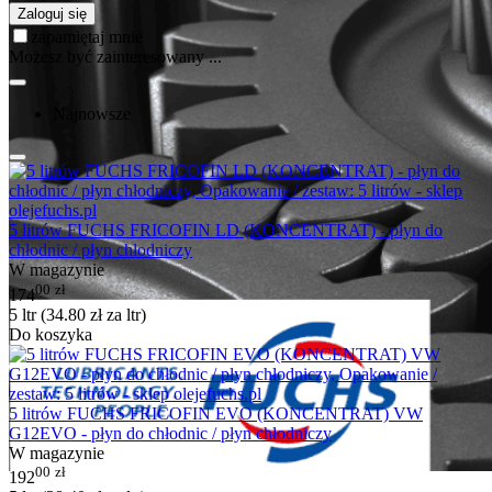
Zaloguj się
zapamiętaj mnie
Możesz być zainteresowany ...
Najnowsze
5 litrów FUCHS FRICOFIN LD (KONCENTRAT) - płyn do
chłodnic / płyn chłodniczy
W magazynie
00
zł
174
5 ltr (
34.80
zł
za ltr)
Do koszyka
5 litrów FUCHS FRICOFIN EVO (KONCENTRAT) VW
G12EVO - płyn do chłodnic / płyn chłodniczy
W magazynie
00
zł
192