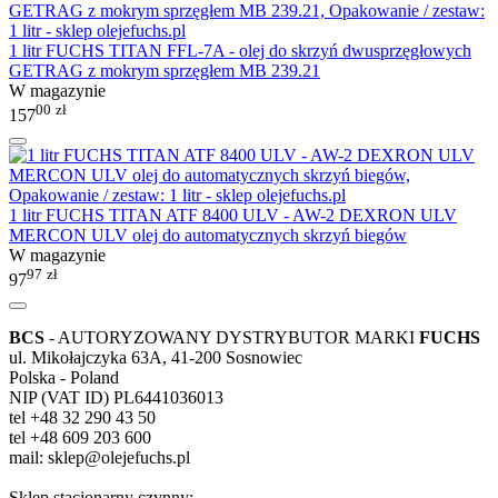
1 litr FUCHS TITAN FFL-7A - olej do skrzyń dwusprzęgłowych
GETRAG z mokrym sprzęgłem MB 239.21
W magazynie
00
zł
157
1 litr FUCHS TITAN ATF 8400 ULV - AW-2 DEXRON ULV
MERCON ULV olej do automatycznych skrzyń biegów
W magazynie
97
zł
97
BCS
- AUTORYZOWANY DYSTRYBUTOR MARKI
FUCHS
ul. Mikołajczyka 63A, 41-200 Sosnowiec
Polska - Poland
NIP (VAT ID) PL6441036013
tel +48 32 290 43 50
tel +48 609 203 600
mail: sklep@olejefuchs.pl
Sklep stacjonarny czynny: