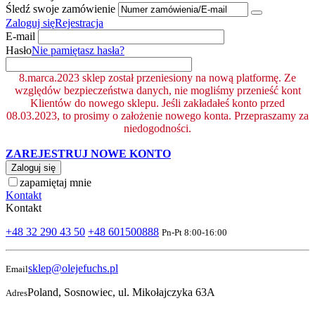
Śledź swoje zamówienie
Zaloguj się
Rejestracja
E-mail
Hasło
Nie pamiętasz hasła?
8.marca.2023 sklep został przeniesiony na nową platformę. Ze
względów bezpieczeństwa danych, nie mogliśmy przenieść kont
Klientów do nowego sklepu. Jeśli zakładałeś konto przed
08.03.2023, to prosimy o założenie nowego konta. Przepraszamy za
niedogodności.
ZAREJESTRUJ NOWE KONTO
Zaloguj się
zapamiętaj mnie
Kontakt
Kontakt
+48 32 290 43 50
+48 601500888
Pn-Pt 8:00-16:00
sklep@olejefuchs.pl
Email
Poland, Sosnowiec, ul. Mikołajczyka 63A
Adres