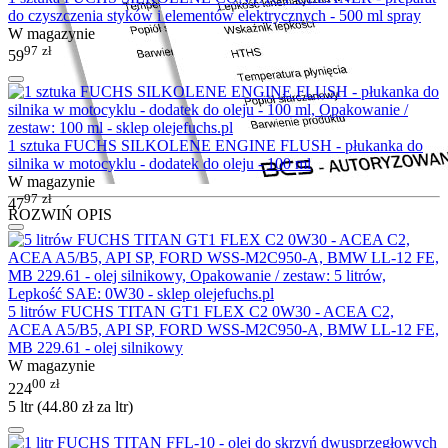
do czyszczenia styków i elementów elektrycznych - 500 ml spray
W magazynie
97
zł
59
1 sztuka FUCHS SILKOLENE ENGINE FLUSH - płukanka do
silnika w motocyklu - dodatek do oleju - 100 ml
W magazynie
97
zł
47
ROZWIŃ OPIS
5 litrów FUCHS TITAN GT1 FLEX C2 0W30 - ACEA C2,
ACEA A5/B5, API SP, FORD WSS-M2C950-A, BMW LL-12 FE,
MB 229.61 - olej silnikowy
W magazynie
00
zł
224
5 ltr (
44.80
zł
za ltr)