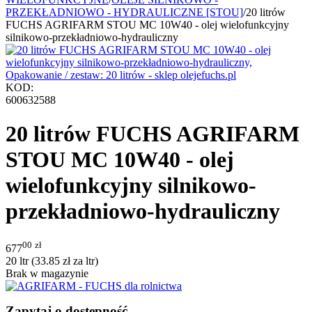
PRZEKŁADNIOWO - HYDRAULICZNE [STOU]
/
20 litrów
FUCHS AGRIFARM STOU MC 10W40 - olej wielofunkcyjny
silnikowo-przekładniowo-hydrauliczny
KOD:
600632588
20 litrów FUCHS AGRIFARM
STOU MC 10W40 - olej
wielofunkcyjny silnikowo-
przekładniowo-hydrauliczny
00
zł
677
20 ltr (
33.85
zł
za ltr)
Brak w magazynie
Zapytaj o dostępność