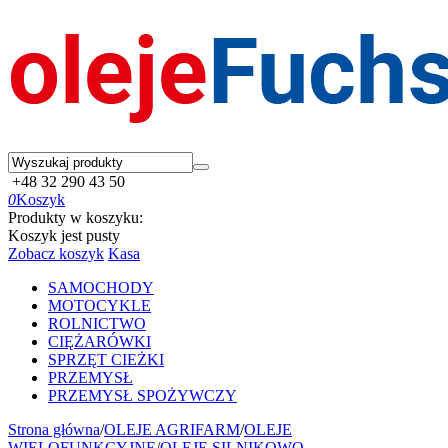
+48 32 290 43 50
0
Koszyk
Produkty w koszyku:
Koszyk jest pusty
Zobacz koszyk
Kasa
SAMOCHODY
MOTOCYKLE
ROLNICTWO
CIĘŻARÓWKI
SPRZĘT CIEŻKI
PRZEMYSŁ
PRZEMYSŁ SPOŻYWCZY
Strona główna
/
OLEJE AGRIFARM
/
OLEJE
WIELOFUNKCYJNE
/
OLEJE SILNIKOWO -