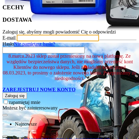
CECHY
DOSTAWA
Zaloguj się, abyśmy mogli powiadomić Cię o odpowiedzi
E-mail
Hasło
Nie pamiętasz hasła?
8.marca.2023 sklep został przeniesiony na nową platformę. Ze
względów bezpieczeństwa danych, nie mogliśmy przenieść kont
Klientów do nowego sklepu. Jeśli zakładałeś konto przed
08.03.2023, to prosimy o założenie nowego konta. Przepraszamy za
niedogodności.
ZAREJESTRUJ NOWE KONTO
Zaloguj się
zapamiętaj mnie
Możesz być zainteresowany ...
Najnowsze