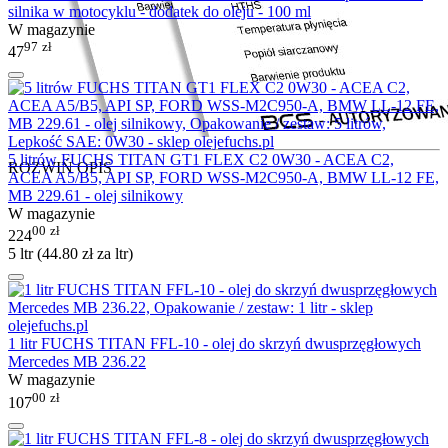
silnika w motocyklu - dodatek do oleju - 100 ml
W magazynie
97
zł
47
5 litrów FUCHS TITAN GT1 FLEX C2 0W30 - ACEA C2,
ROZWIŃ OPIS
ACEA A5/B5, API SP, FORD WSS-M2C950-A, BMW LL-12 FE,
MB 229.61 - olej silnikowy
W magazynie
00
zł
224
5 ltr (
44.80
zł
za ltr)
1 litr FUCHS TITAN FFL-10 - olej do skrzyń dwusprzęgłowych
Mercedes MB 236.22
W magazynie
00
zł
107