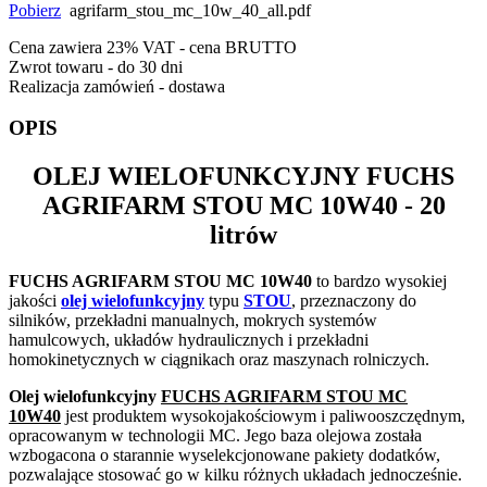
Pobierz
agrifarm_stou_mc_10w_40_all.pdf
Cena zawiera 23% VAT - cena BRUTTO
Zwrot towaru - do 30 dni
Realizacja zamówień - dostawa
OPIS
OLEJ WIELOFUNKCYJNY
FUCHS
AGRIFARM STOU MC 10W40
- 20
litrów
FUCHS AGRIFARM STOU MC 10W40
to bardzo wysokiej
jakości
olej wielofunkcyjny
typu
STOU
, przeznaczony do
silników, przekładni manualnych, mokrych systemów
hamulcowych, układów hydraulicznych i przekładni
homokinetycznych w ciągnikach oraz maszynach rolniczych.
Olej wielofunkcyjny
FUCHS AGRIFARM STOU MC
10W40
jest produktem wysokojakościowym i paliwooszczędnym,
opracowanym w technologii MC. Jego baza olejowa została
wzbogacona o starannie wyselekcjonowane pakiety dodatków,
pozwalające stosować go w kilku różnych układach jednocześnie.