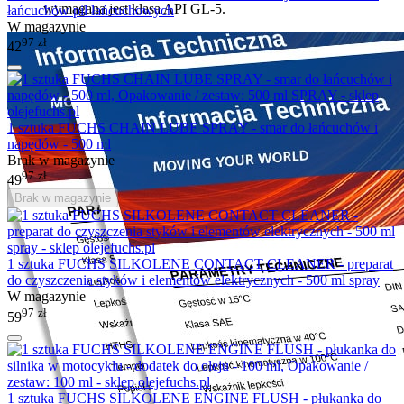
wymagana jest klasa API GL-5.
łańcuchów pił łańcuchowych
W magazynie
97
zł
42
1 sztuka FUCHS CHAIN LUBE SPRAY - smar do łańcuchów i
napędów - 500 ml
Brak w magazynie
97
zł
49
Brak w magazynie
1 sztuka FUCHS SILKOLENE CONTACT CLEANER - preparat
do czyszczenia styków i elementów elektrycznych - 500 ml spray
W magazynie
97
zł
59
1 sztuka FUCHS SILKOLENE ENGINE FLUSH - płukanka do