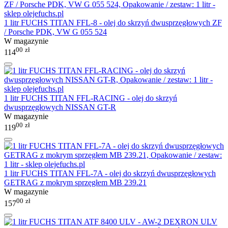
1 litr FUCHS TITAN FFL-8 - olej do skrzyń dwusprzęgłowych ZF
/ Porsche PDK, VW G 055 524
W magazynie
00
zł
114
1 litr FUCHS TITAN FFL-RACING - olej do skrzyń
dwusprzęgłowych NISSAN GT-R
W magazynie
00
zł
119
1 litr FUCHS TITAN FFL-7A - olej do skrzyń dwusprzęgłowych
GETRAG z mokrym sprzęgłem MB 239.21
W magazynie
00
zł
157