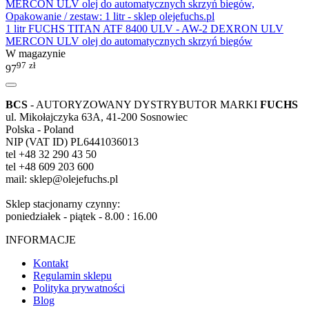
1 litr FUCHS TITAN ATF 8400 ULV - AW-2 DEXRON ULV
MERCON ULV olej do automatycznych skrzyń biegów
W magazynie
97
zł
97
BCS
- AUTORYZOWANY DYSTRYBUTOR MARKI
FUCHS
ul. Mikołajczyka 63A, 41-200 Sosnowiec
Polska - Poland
NIP (VAT ID) PL6441036013
tel +48 32 290 43 50
tel +48 609 203 600
mail: sklep@olejefuchs.pl
Sklep stacjonarny czynny:
poniedziałek - piątek - 8.00 : 16.00
INFORMACJE
Kontakt
Regulamin sklepu
Polityka prywatności
Blog