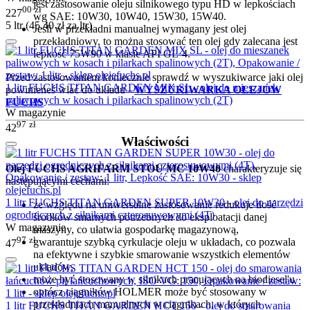
jest zastosowanie oleju silnikowego typu HD w lepkościach
00
zł
227
wg SAE: 10W30, 10W40, 15W30, 15W40.
5 ltr (
45.40
zł
za ltr)
Jeśli w przekładni manualnej wymagany jest olej
przekładniowy, to można stosować ten olej gdy zalecana jest
lepkość 75W90 w klasie API GL-4.
Przed zastosowaniem koniecznie sprawdź w wyszukiwarce jaki olej
1 litr FUCHS TITAN GARDEN MIX SL - olej do mieszanek
powinieneś wlać do układu
-
WYSZUKIWARKA OLEJÓW
paliwowych w kosach i pilarkach spalinowych (2T)
FUCHS
W magazynie
97
zł
42
Właściwości
Olej FUCHS AGRIFARM STOU MC 10W40
charakteryzuje się
następującymi cechami:
1 litr FUCHS TITAN GARDEN SUPER 10W30 - olej do narzędzi
ze względu na uniwersalne zastosowanie redukuje ilość
ogrodniczych z silnikami czterosuwowymi (4T)
środków smarnych potrzebnych do eksploatacji danej
W magazynie
maszyny, co ułatwia gospodarkę magazynową,
97
zł
gwarantuje szybką cyrkulacje oleju w układach, co pozwala
47
na efektywne i szybkie smarowanie wszystkich elementów
układów,
może być stosowany w silnikach pracujących na biodiesel'u
oprócz ciągników HOLMER może być stosowany w
przekładniach manualnych w ciągnikach, w których
1 litr FUCHS TITAN GARDEN HCT 150 - olej do smarowania