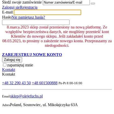
Śledź swoje zamówienie
Zaloguj się
Rejestracja
E-mail
Hasło
Nie pamiętasz hasła?
8.marca.2023 sklep został przeniesiony na nową platformę. Ze
względów bezpieczeństwa danych, nie mogliśmy przenieść kont
Klientów do nowego sklepu. Jeśli zakładałeś konto przed
08.03.2023, to prosimy o założenie nowego konta. Przepraszamy za
niedogodności.
ZAREJESTRUJ NOWE KONTO
Zaloguj się
zapamiętaj mnie
Kontakt
Kontakt
+48 32 290 43 50
+48 601500888
Pn-Pt 8:00-16:00
sklep@olejefuchs.pl
Email
Poland, Sosnowiec, ul. Mikołajczyka 63A
Adres