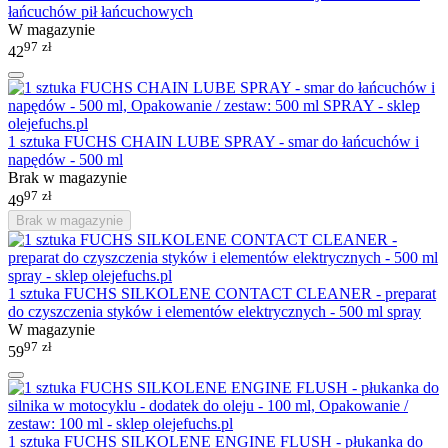
łańcuchów pił łańcuchowych
W magazynie
97
zł
42
1 sztuka FUCHS CHAIN LUBE SPRAY - smar do łańcuchów i
napędów - 500 ml
Brak w magazynie
97
zł
49
Brak w magazynie
1 sztuka FUCHS SILKOLENE CONTACT CLEANER - preparat
do czyszczenia styków i elementów elektrycznych - 500 ml spray
W magazynie
97
zł
59
1 sztuka FUCHS SILKOLENE ENGINE FLUSH - płukanka do