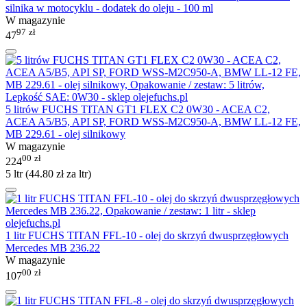
silnika w motocyklu - dodatek do oleju - 100 ml
W magazynie
97
zł
47
5 litrów FUCHS TITAN GT1 FLEX C2 0W30 - ACEA C2,
ACEA A5/B5, API SP, FORD WSS-M2C950-A, BMW LL-12 FE,
MB 229.61 - olej silnikowy
W magazynie
00
zł
224
5 ltr (
44.80
zł
za ltr)
1 litr FUCHS TITAN FFL-10 - olej do skrzyń dwusprzęgłowych
Mercedes MB 236.22
W magazynie
00
zł
107