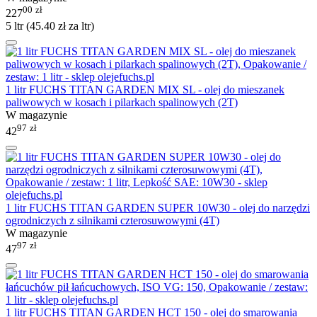
00
zł
227
5 ltr (
45.40
zł
za ltr)
1 litr FUCHS TITAN GARDEN MIX SL - olej do mieszanek
paliwowych w kosach i pilarkach spalinowych (2T)
W magazynie
97
zł
42
1 litr FUCHS TITAN GARDEN SUPER 10W30 - olej do narzędzi
ogrodniczych z silnikami czterosuwowymi (4T)
W magazynie
97
zł
47
1 litr FUCHS TITAN GARDEN HCT 150 - olej do smarowania