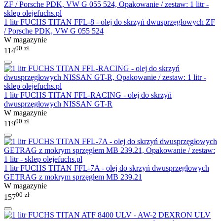
1 litr FUCHS TITAN FFL-8 - olej do skrzyń dwusprzęgłowych ZF
/ Porsche PDK, VW G 055 524
W magazynie
00
zł
114
1 litr FUCHS TITAN FFL-RACING - olej do skrzyń
dwusprzęgłowych NISSAN GT-R
W magazynie
00
zł
119
1 litr FUCHS TITAN FFL-7A - olej do skrzyń dwusprzęgłowych
GETRAG z mokrym sprzęgłem MB 239.21
W magazynie
00
zł
157