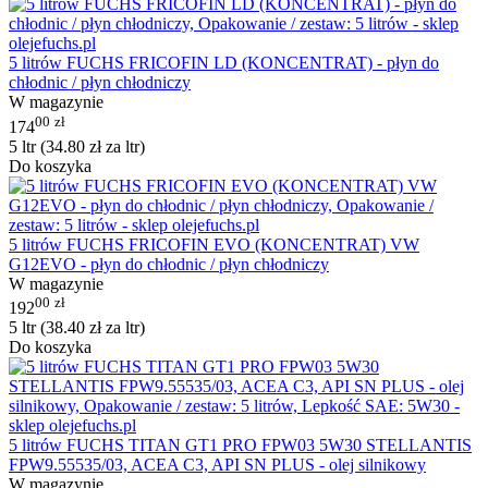
5 litrów FUCHS FRICOFIN LD (KONCENTRAT) - płyn do
chłodnic / płyn chłodniczy
W magazynie
00
zł
174
5 ltr (
34.80
zł
za ltr)
Do koszyka
5 litrów FUCHS FRICOFIN EVO (KONCENTRAT) VW
G12EVO - płyn do chłodnic / płyn chłodniczy
W magazynie
00
zł
192
5 ltr (
38.40
zł
za ltr)
Do koszyka
5 litrów FUCHS TITAN GT1 PRO FPW03 5W30 STELLANTIS
FPW9.55535/03, ACEA C3, API SN PLUS - olej silnikowy
W magazynie