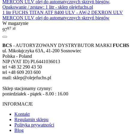
1 litr FUCHS TITAN ATF 8400 ULV - AW-2 DEXRON ULV
MERCON ULV olej do automatycznych skrzyń biegów
W magazynie
97
zł
97
BCS
- AUTORYZOWANY DYSTRYBUTOR MARKI
FUCHS
ul. Mikołajczyka 63A, 41-200 Sosnowiec
Polska - Poland
NIP (VAT ID) PL6441036013
tel +48 32 290 43 50
tel +48 609 203 600
mail: sklep@olejefuchs.pl
Sklep stacjonarny czynny:
poniedziałek - piątek - 8.00 : 16.00
INFORMACJE
Kontakt
Regulamin sklepu
Polityka prywatności
Blog