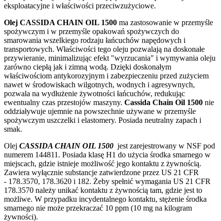
eksploatacyjne i właściwości przeciwzużyciowe.
Olej CASSIDA CHAIN OIL 1500
ma zastosowanie w przemyśle
spożywczym i w przemyśle opakowań spożywczych do
smarowania wszelkiego rodzaju łańcuchów napędowych i
transportowych. Właściwości tego oleju pozwalają na doskonałe
przywieranie, minimalizując efekt "wyrzucania" i wymywania oleju
zarówno ciepłą jak i zimną wodą. Dzięki doskonałym
właściwościom antykorozyjnym i zabezpieczeniu przed zużyciem
nawet w środowiskach wilgotnych, wodnych i agresywnych,
pozwala na wydłużenie żywotności łańcuchów, redukując
ewentualny czas przestojów maszyny.
Cassida Chain Oil 1500
nie
oddziaływuje ujemnie na powszechnie używane w przemyśle
spożywczym uszczelki i elastomery. Posiada neutralny zapach i
smak.
Olej
CASSIDA CHAIN OIL 1500
jest zarejestrowany w NSF pod
numerem 144811. Posiada klasę H1 do użycia środka smarnego w
miejscach, gdzie istnieje możliwość jego kontaktu z żywnością.
Zawiera wyłącznie substancje zatwierdzone przez US 21 CFR
- 178.3570, 178.3620 i 182. Żeby spełnić wymagania US 21 CFR
178.3570 należy unikać kontaktu z żywnością tam, gdzie jest to
możliwe. W przypadku incydentalnego kontaktu, stężenie środka
smarnego nie może przekraczać 10 ppm (10 mg na kilogram
żywności).